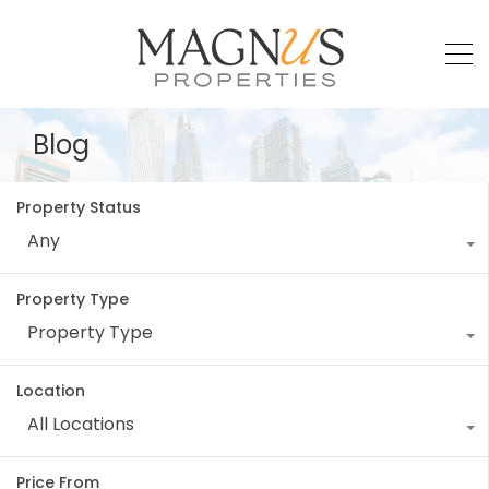
Blog
Property Status
Any
Property Type
Property Type
Location
All Locations
Price From