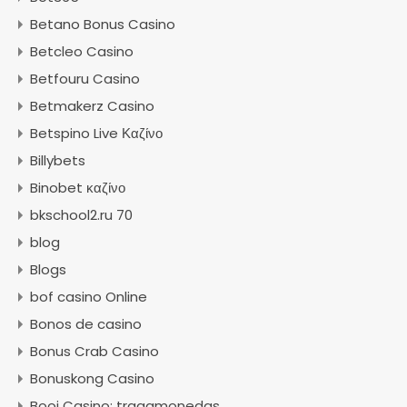
Betano Bonus Casino
Betcleo Casino
Betfouru Casino
Betmakerz Casino
Betspino Live Καζίνο
Billybets
Binobet καζίνο
bkschool2.ru 70
blog
Blogs
bof casino Online
Bonos de casino
Bonus Crab Casino
Bonuskong Casino
Booi Casino: tragamonedas