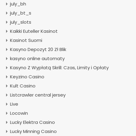
july_bh
july_bt_s
july_slots
Kaikki Euteller Kasinot
Kasinot Suomi
Kasyno Depozyt 20 Zł Blik
kasyno online automaty
Kasyno Z Wypłatą Skrill: Czas, Limity i Opłaty
Keyzino Casino
Kult Casino
Listcrawler central jersey
Live
Locowin
Lucky Elektra Casino
Lucky Minning Casino