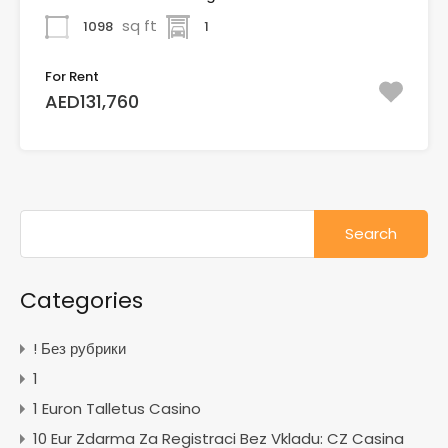
sq ft
1098
1
For Rent
AED131,760
Search
for:
Categories
! Без рубрики
1
1 Euron Talletus Casino
10 Eur Zdarma Za Registraci Bez Vkladu: CZ Casina