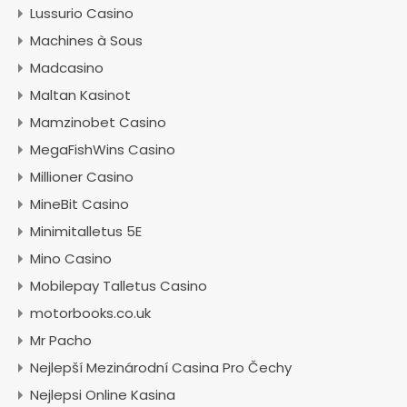
Lussurio Casino
Machines à Sous
Madcasino
Maltan Kasinot
Mamzinobet Casino
MegaFishWins Casino
Millioner Casino
MineBit Casino
Minimitalletus 5E
Mino Casino
Mobilepay Talletus Casino
motorbooks.co.uk
Mr Pacho
Nejlepší Mezinárodní Casina Pro Čechy
Nejlepsi Online Kasina