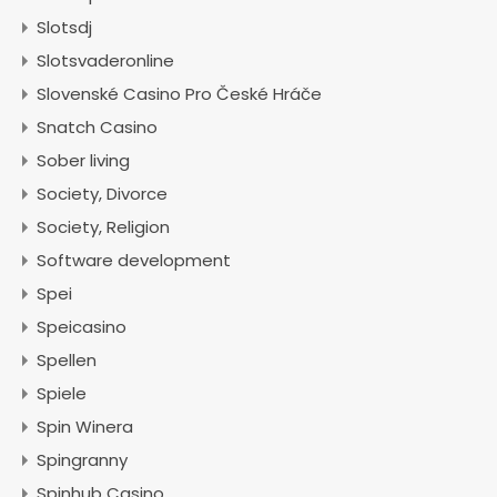
Slotsdj
Slotsvaderonline
Slovenské Casino Pro České Hráče
Snatch Casino
Sober living
Society, Divorce
Society, Religion
Software development
Spei
Speicasino
Spellen
Spiele
Spin Winera
Spingranny
Spinhub Casino