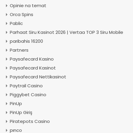
Opinie na temat
Orca Spins
Pablic
Parhaat Siru Kasinot 2026 | Vertaa TOP 3 Siru Mobile
paribahis 16200
Partners
Paysafecard Kasino
Paysafecard Kasinot
Paysafecard Nettikasinot
Paytrail Casino
Piggybet Casino
PinUp
PinUp Giriş
Piratepots Casino
pınco