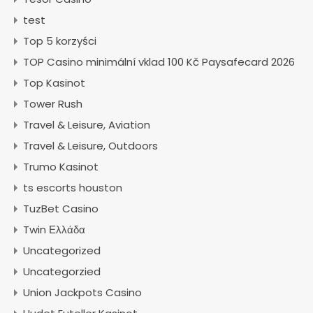
test
Top 5 korzyści
TOP Casino minimální vklad 100 Kč Paysafecard 2026
Top Kasinot
Tower Rush
Travel & Leisure, Aviation
Travel & Leisure, Outdoors
Trumo Kasinot
ts escorts houston
TuzBet Casino
Twin Ελλάδα
Uncategorized
Uncategorzied
Union Jackpots Casino