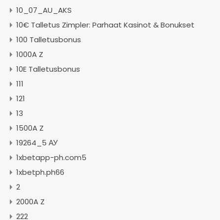
10_07_AU_AKS
10€ Talletus Zimpler: Parhaat Kasinot & Bonukset
100 Talletusbonus
1000A Z
10E Talletusbonus
111
121
13
1500A Z
19264_5 АУ
1xbetapp-ph.com5
1xbetph.ph66
2
2000A Z
222