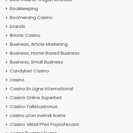
Bookkeeping
Boomerang Casino
brands
Brionis Casino
Business, Article Marketing
Business, Home Based Business
Business, Small Business
Candybet Casino
casino
Casino En Ligne International
Casinò Online Superbet
Casino Talletusbonus
casino utan svensk licens
Casino Vklad Přes Paysafecard