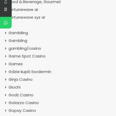
Food & Beverage, Gourmet
fortunewave ar
fortunewave xyz ar
fr
Gambliing
Gambling
gambling/casino
Game Spot Casino
Games
Gdzie kupić Exodermin
Ginja Casino
Giochi
Godz Casino
Golazzo Casino
Gopay Casino