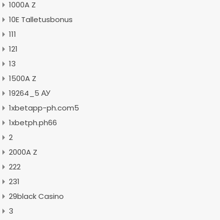
1000A Z
10E Talletusbonus
111
121
13
1500A Z
19264_5 АУ
1xbetapp-ph.com5
1xbetph.ph66
2
2000A Z
222
231
29black Casino
3