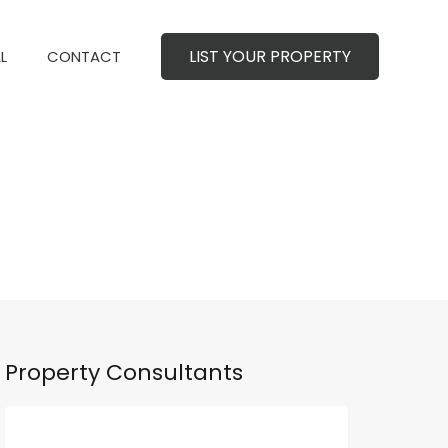
LIST YOUR PROPERTY
MERCIAL
CONTACT
LIST YOUR PROPERTY
L
CONTACT
Property Consultants