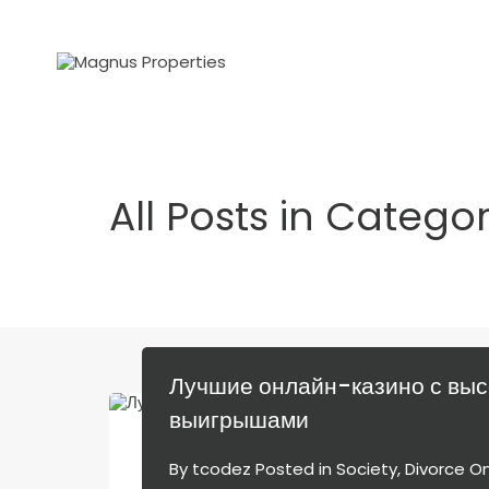
All Posts in Categor
Лучшие онлайн-казино с выс
выигрышами
By
tcodez
Posted in
Society, Divorce
O