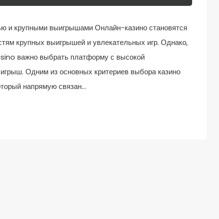
ью и крупными выигрышами Онлайн-казино становятся
тям крупных выигрышей и увлекательных игр. Однако,
Casino важно выбрать платформу с высокой
ыигрыш. Одним из основных критериев выбора казино
который напрямую связан…