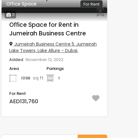
Office Space
For Rent
11
Office Space for Rent in
Jumeirah Business Centre
Jumeirah Business Centre 5. Jumeirah
Lake Towers, Lake Allure - Dubai.
Added:
November 12, 2022
Area
Parkings
sq ft
1098
1
For Rent
AED131,760
Search