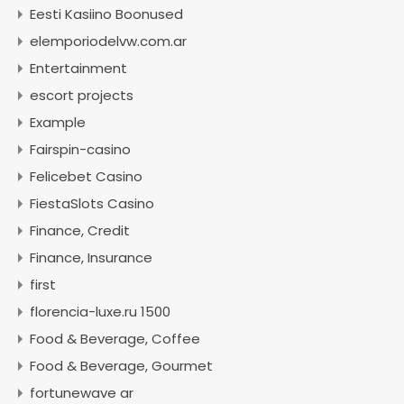
Eesti Kasiino Boonused
elemporiodelvw.com.ar
Entertainment
escort projects
Example
Fairspin-casino
Felicebet Casino
FiestaSlots Casino
Finance, Credit
Finance, Insurance
first
florencia-luxe.ru 1500
Food & Beverage, Coffee
Food & Beverage, Gourmet
fortunewave ar