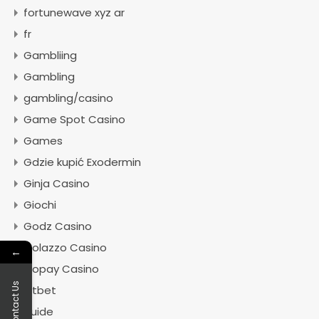
fortunewave xyz ar
fr
Gambliing
Gambling
gambling/casino
Game Spot Casino
Games
Gdzie kupić Exodermin
Ginja Casino
Giochi
Godz Casino
Golazzo Casino
←
Gopay Casino
Contact Us
Gtbet
guide