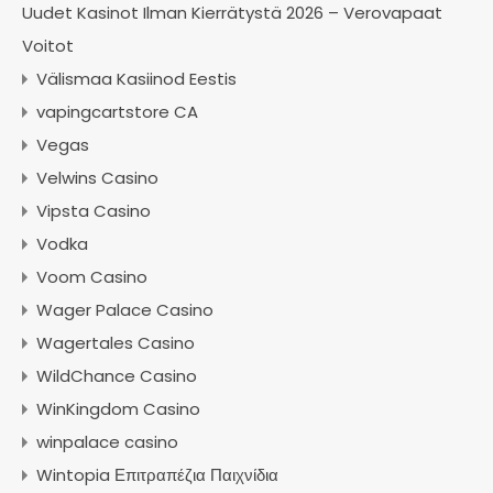
Uudet Kasinot Ilman Kierrätystä 2026 – Verovapaat
Voitot
Välismaa Kasiinod Eestis
vapingcartstore CA
Vegas
Velwins Casino
Vipsta Casino
Vodka
Voom Casino
Wager Palace Casino
Wagertales Casino
WildChance Casino
WinKingdom Casino
winpalace casino
Wintopia Επιτραπέζια Παιχνίδια