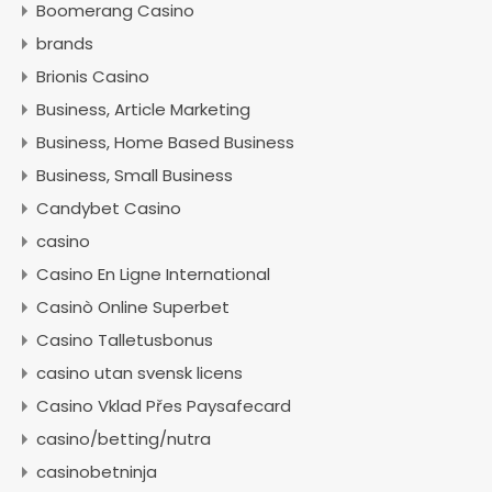
Boomerang Casino
brands
Brionis Casino
Business, Article Marketing
Business, Home Based Business
Business, Small Business
Candybet Casino
casino
Casino En Ligne International
Casinò Online Superbet
Casino Talletusbonus
casino utan svensk licens
Casino Vklad Přes Paysafecard
casino/betting/nutra
casinobetninja