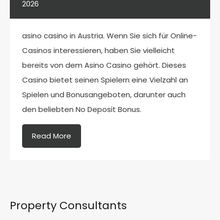
2026
asino casino in Austria. Wenn Sie sich für Online-
Casinos interessieren, haben Sie vielleicht
bereits von dem Asino Casino gehört. Dieses
Casino bietet seinen Spielern eine Vielzahl an
Spielen und Bonusangeboten, darunter auch
den beliebten No Deposit Bonus.
Read More
Property Consultants