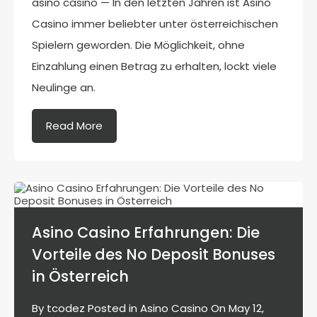
asino casino — In den letzten Jahren ist Asino
Casino immer beliebter unter österreichischen
Spielern geworden. Die Möglichkeit, ohne
Einzahlung einen Betrag zu erhalten, lockt viele
Neulinge an.
Read More
Asino Casino Erfahrungen: Die
Vorteile des No Deposit Bonuses
in Österreich
By
tcodez
Posted in
Asino Casino
On
May 12,