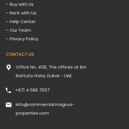
– Buy with Us
– Rent with Us
– Help Center
– Our Team
– Privacy Policy
CONTACT US
Office No. 412E, The offices at Ibn
Battuta Gate, Dubai - UAE.
‎+971 4 566 7657
info@commercial.magnus-
properties.com