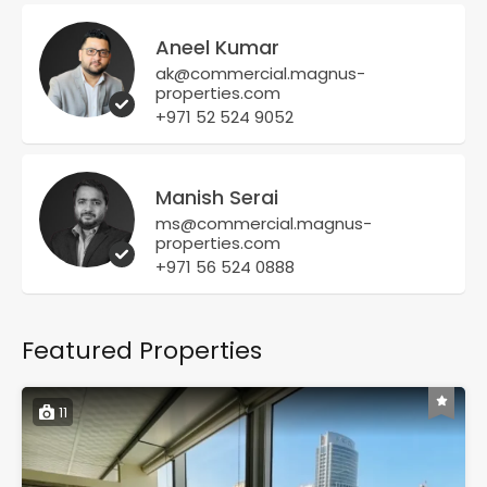
Aneel Kumar
ak@commercial.magnus-
properties.com
+971 52 524 9052
Manish Serai
ms@commercial.magnus-
properties.com
+971 56 524 0888
Featured Properties
11