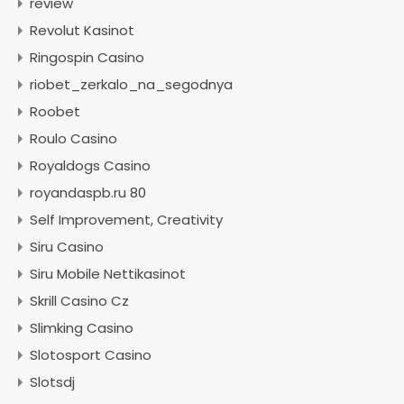
review
Revolut Kasinot
Ringospin Casino
riobet_zerkalo_na_segodnya
Roobet
Roulo Casino
Royaldogs Casino
royandaspb.ru 80
Self Improvement, Creativity
Siru Casino
Siru Mobile Nettikasinot
Skrill Casino Cz
Slimking Casino
Slotosport Casino
Slotsdj