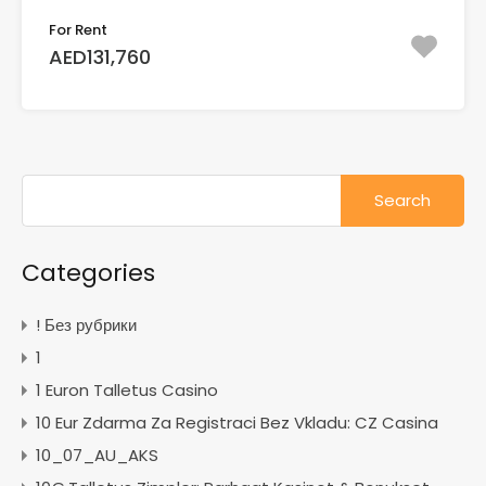
For Rent
AED131,760
Search
for:
Categories
! Без рубрики
1
1 Euron Talletus Casino
10 Eur Zdarma Za Registraci Bez Vkladu: CZ Casina
10_07_AU_AKS