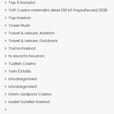
Top 5 korzyści
TOP Casino minimální vklad 100 Kč Paysafecard 2026
Top Kasinot
Tower Rush
Travel & Leisure, Aviation
Travel & Leisure, Outdoors
Trumo Kasinot
ts escorts houston
TuzBet Casino
Twin Ελλάδα
Uncategorized
Uncategorzied
Union Jackpots Casino
Uudet Euteller Kasinot