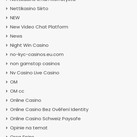
Nettikasino Siirto
NEW
New Video Chat Platform
News
Night Win Casino
no-kyc-casinos.eu.com
non gamstop casinos
Nv Casino Live Casino
OM
OM cc
Online Casino
Online Casino Bez Ověření Identity
Online Casino Schweiz Paysafe
Opinie na temat
Orca Spins