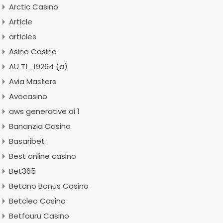
Arctic Casino
Article
articles
Asino Casino
AU T1_19264 (a)
Avia Masters
Avocasino
aws generative ai 1
Bananzia Casino
Basaribet
Best online casino
Bet365
Betano Bonus Casino
Betcleo Casino
Betfouru Casino