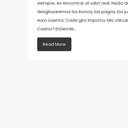
siempre, es encontrar el valor real. Nada 
desglosaremos los bonos, los pagos, los ju
euro cuenta. Cada giro importa. Mis cálc
Casino? Entiende…
Read More