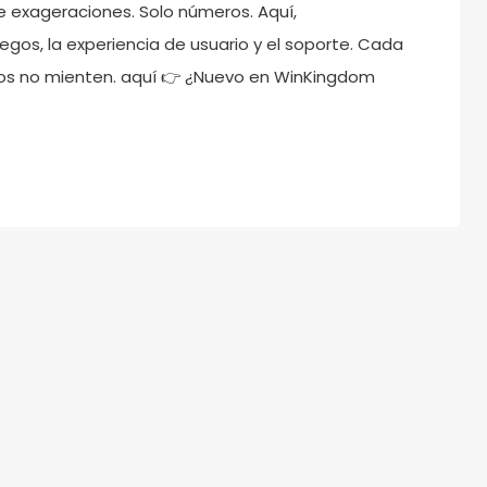
de exageraciones. Solo números. Aquí,
egos, la experiencia de usuario y el soporte. Cada
ulos no mienten. aquí 👉 ¿Nuevo en WinKingdom