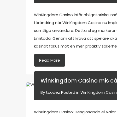
WinKingdom Casino inför obligatoriska insät
förändring när WinKingdom Casino nu imple
samtliga användare. Detta steg markerar e
Limitada. Genom att kräva att spelare aktivt
kasinot fokus mot en mer proaktiv säkerh
Read More
WinKingdom Casino mis cál
By
tcodez
Posted in
WinKingdom Casi
WinKingdom Casino: Desglosando el Valor 