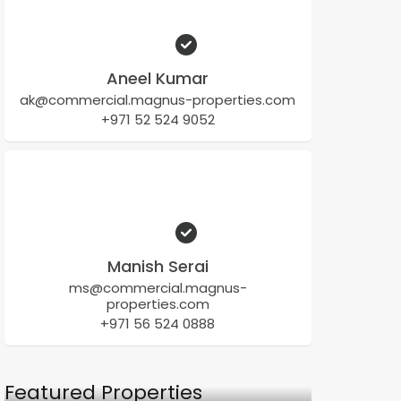
Aneel Kumar
ak@commercial.magnus-properties.com
+971 52 524 9052
Manish Serai
ms@commercial.magnus-
properties.com
+971 56 524 0888
Featured Properties