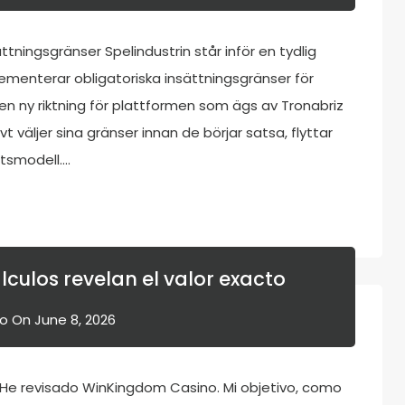
tningsgränser Spelindustrin står inför en tydlig
menterar obligatoriska insättningsgränser för
n ny riktning för plattformen som ägs av Tronabriz
 väljer sina gränser innan de börjar satsa, flyttar
etsmodell….
culos revelan el valor exacto
no
On
June 8, 2026
He revisado WinKingdom Casino. Mi objetivo, como