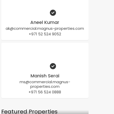
Aneel Kumar
ak@commercial.magnus-properties.com
+971 52 524 9052
Manish Serai
ms@commercial.magnus-
properties.com
+971 56 524 0888
Featured Properties