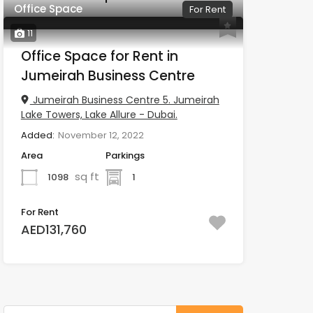
Office Space
For Rent
11
Office Space for Rent in
Jumeirah Business Centre
Jumeirah Business Centre 5. Jumeirah
Lake Towers, Lake Allure - Dubai.
Added:
November 12, 2022
Area
Parkings
sq ft
1098
1
For Rent
AED131,760
Search