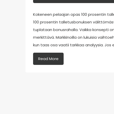
Kokeneen pelaajan opas 100 prosentin tall
100 prosentin talletusbonuksen välittömäst
tuplataan bonusrahalla. Vaikka konsepti on 
merkittävä. Markkinoilla on lukuisia vaihtoeh
kun taas osa vaatii tarkkaa analyysia. Jos e
Read More