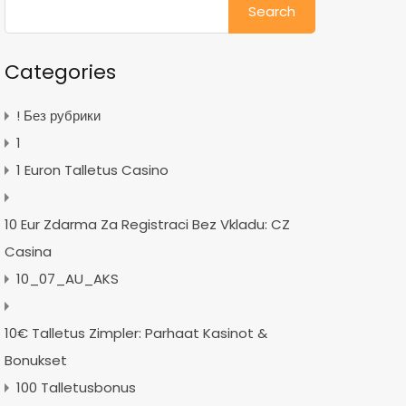
for:
Categories
! Без рубрики
1
1 Euron Talletus Casino
10 Eur Zdarma Za Registraci Bez Vkladu: CZ
Casina
10_07_AU_AKS
10€ Talletus Zimpler: Parhaat Kasinot &
Bonukset
100 Talletusbonus