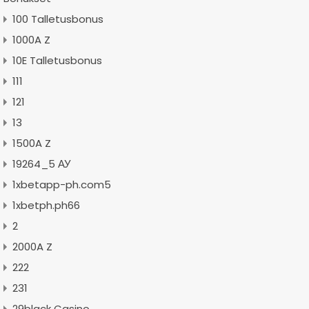
100 Talletusbonus
1000A Z
10E Talletusbonus
111
121
13
1500A Z
19264_5 АУ
1xbetapp-ph.com5
1xbetph.ph66
2
2000A Z
222
231
29black Casino