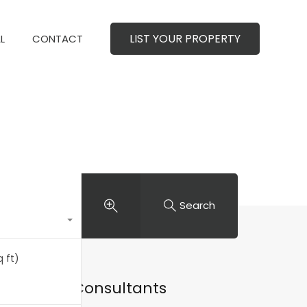
LIST YOUR PROPERTY
MERCIAL
CONTACT
LIST YOUR PROPERTY
L
CONTACT
Search
q ft)
Property Consultants