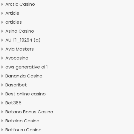
Arctic Casino
Article
articles
Asino Casino
AU T1_19264 (a)
Avia Masters
Avocasino
aws generative ai 1
Bananzia Casino
Basaribet
Best online casino
Bet365
Betano Bonus Casino
Betcleo Casino
Betfouru Casino