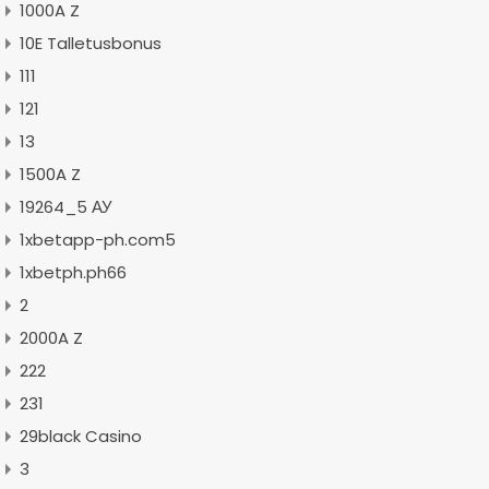
1000A Z
10E Talletusbonus
111
121
13
1500A Z
19264_5 АУ
1xbetapp-ph.com5
1xbetph.ph66
2
2000A Z
222
231
29black Casino
3