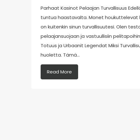
Parhaat Kasinot Pelaajan Turvallisuus Edel
tuntua haastavalta. Monet houkuttelevat bonu
on kuitenkin sinun turvallisuutesi. Olen test
pelaajansuojaan ja vastuullisiin pelitapoih
Totuus ja Urbaanit Legendat Miksi Turvallis
huoletta. Tämä…
Read More