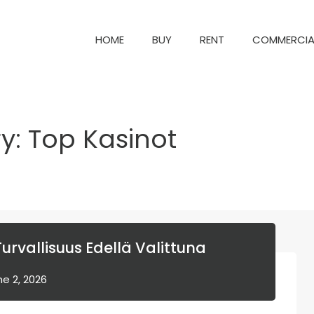
HOME
BUY
RENT
COM
HOME
BUY
RENT
COMMERCIA
ry: Top Kasinot
urvallisuus Edellä Valittuna
ne 2, 2026