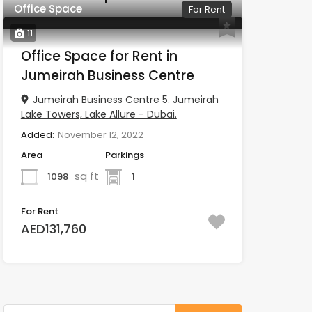
Office Space
For Rent
11
Office Space for Rent in
Jumeirah Business Centre
Jumeirah Business Centre 5. Jumeirah
Lake Towers, Lake Allure - Dubai.
Added:
November 12, 2022
Area
Parkings
sq ft
1098
1
For Rent
AED131,760
Search