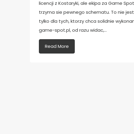
licencji z Kostaryki, ale ekipa za Game Spo
trzyma sie pewnego schematu. To nie jest
tylko dla tych, ktorzy chca solidnie wykon
game-spot.pl, od razu widac,…
Read More