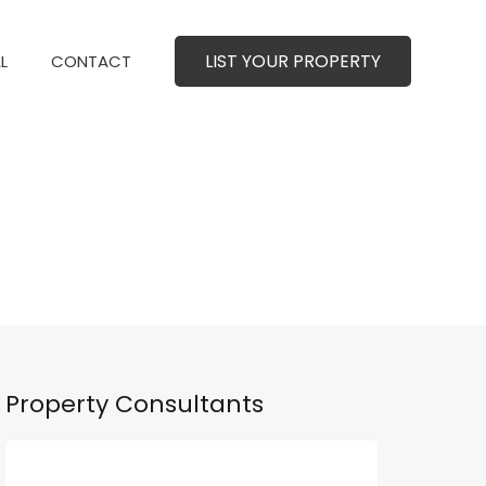
LIST YOUR PROPERTY
MERCIAL
CONTACT
LIST YOUR PROPERTY
L
CONTACT
Property Consultants