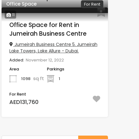
Office Space
For Rent
11
Office Space for Rent in
Jumeirah Business Centre
Jumeirah Business Centre 5. Jumeirah
Lake Towers, Lake Allure - Dubai.
Added:
November 12, 2022
Area
Parkings
sq ft
1098
1
For Rent
AED131,760
Search