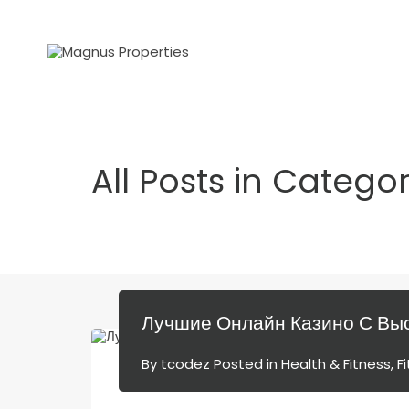
All Posts in Catego
Лучшие Онлайн Казино С Вы
By
tcodez
Posted in
Health & Fitness, 