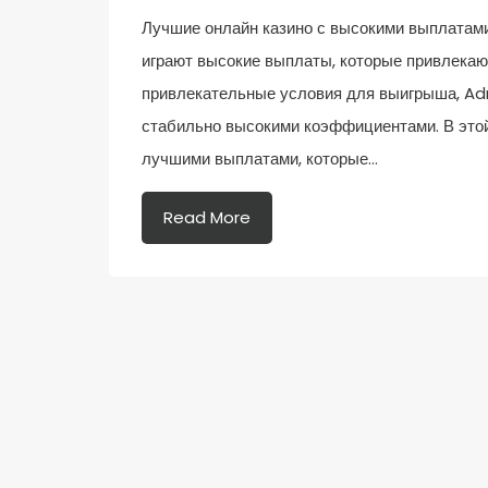
Лучшие онлайн казино с высокими выплатами
играют высокие выплаты, которые привлекают
привлекательные условия для выигрыша, Admi
стабильно высокими коэффициентами. В этой
лучшими выплатами, которые…
Read More