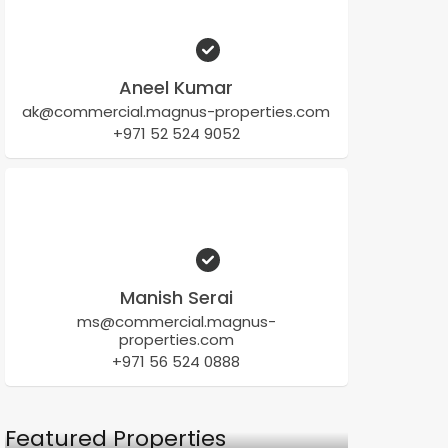
Aneel Kumar
ak@commercial.magnus-properties.com
+971 52 524 9052
Manish Serai
ms@commercial.magnus-
properties.com
+971 56 524 0888
Featured Properties