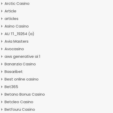
Arctic Casino
Article
articles
Asino Casino
AU T1_19264 (a)
Avia Masters
Avocasino
aws generative ai 1
Bananzia Casino
Basaribet
Best online casino
Bet365
Betano Bonus Casino
Betcleo Casino
Betfouru Casino