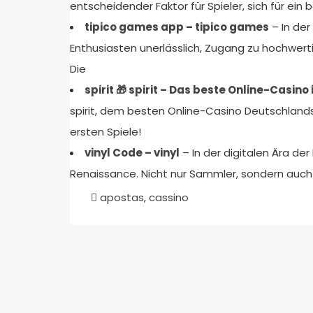
entscheidender Faktor für Spieler, sich für ei
tipico games app – tipico games
– In der
Enthusiasten unerlässlich, Zugang zu hochwer
Die
spirit 🎁 spirit – Das beste Online-Casino 
spirit, dem besten Online-Casino Deutschlands
ersten Spiele!
vinyl Code – vinyl
– In der digitalen Ära de
Renaissance. Nicht nur Sammler, sondern auch
apostas
,
cassino