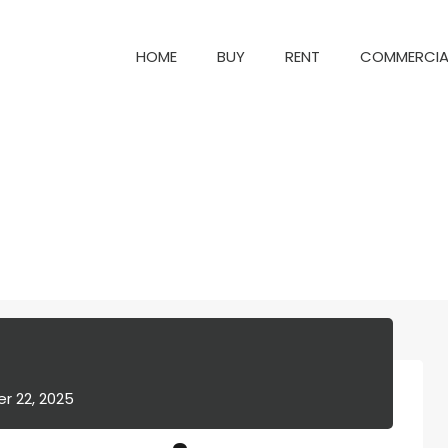
HOME
BUY
RENT
COM
HOME
BUY
RENT
COMMERCIA
r 22, 2025