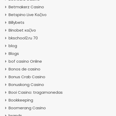
Betmakerz Casino
Betspino Live Καζίνο
Billybets
Binobet καζίνο
bkschool2.ru 70
blog
Blogs
bof casino Online
Bonos de casino
Bonus Crab Casino
Bonuskong Casino
Booi Casino: tragamonedas
Bookkeeping
Boomerang Casino
brands