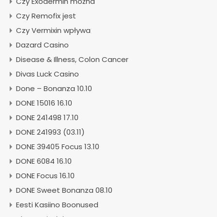
Czy Exodermin można
Czy Remofix jest
Czy Vermixin wpływa
Dazard Casino
Disease & Illness, Colon Cancer
Divas Luck Casino
Done – Bonanza 10.10
DONE 15016 16.10
DONE 241498 17.10
DONE 241993 (03.11)
DONE 39405 Focus 13.10
DONE 6084 16.10
DONE Focus 16.10
DONE Sweet Bonanza 08.10
Eesti Kasiino Boonused