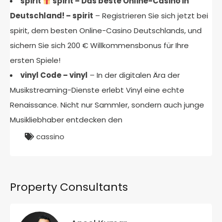
spirit
spirit – Das beste Online-Casino in
Deutschland! – spirit
– Registrieren Sie sich jetzt bei
spirit, dem besten Online-Casino Deutschlands, und
sichern Sie sich 200 € Willkommensbonus für Ihre
ersten Spiele!
vinyl Code – vinyl
– In der digitalen Ära der
Musikstreaming-Dienste erlebt Vinyl eine echte
Renaissance. Nicht nur Sammler, sondern auch junge
Musikliebhaber entdecken den
cassino
Property Consultants