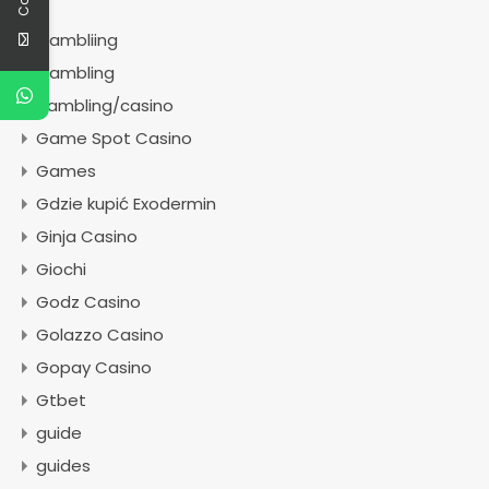
fr
Gambliing
Gambling
gambling/casino
Game Spot Casino
Games
Gdzie kupić Exodermin
Ginja Casino
Giochi
Godz Casino
Golazzo Casino
Gopay Casino
Gtbet
guide
guides