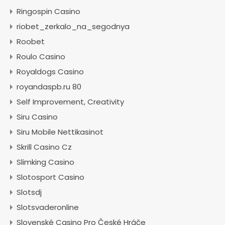
Ringospin Casino
riobet_zerkalo_na_segodnya
Roobet
Roulo Casino
Royaldogs Casino
royandaspb.ru 80
Self Improvement, Creativity
Siru Casino
Siru Mobile Nettikasinot
Skrill Casino Cz
Slimking Casino
Slotosport Casino
Slotsdj
Slotsvaderonline
Slovenské Casino Pro České Hráče