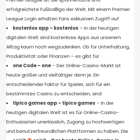
erfolgreichste Fußballliga der Welt. Mit einem Premier
League Login erhalten Fans exklusiven Zugriff auf
kostenlos app – kostenlos
– In der heutigen
digitalen Welt sind kostenlose Apps aus unserem
Alltag kaum noch wegzudenken. Ob für Unterhaltung,
Produktivität oder Finanzen – es gibt für
one Code – one
– Der Online-Casino-Markt ist
heute größer und vielfältiger denn je. Ein
entscheidender Faktor für Spieler, sich für ein
bestimmtes Casino zu entscheiden, sind
tipico games app – tipico games
– In der
heutigen digitalen Welt ist es für Online-Casino-
Enthusiasten unerlässlich, Zugang zu hochwertigen
und benutzerfreundlichen Plattformen zu haben. Die