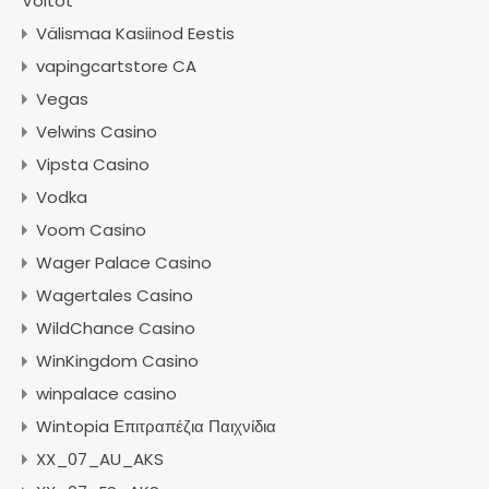
Voitot
Välismaa Kasiinod Eestis
vapingcartstore CA
Vegas
Velwins Casino
Vipsta Casino
Vodka
Voom Casino
Wager Palace Casino
Wagertales Casino
WildChance Casino
WinKingdom Casino
winpalace casino
Wintopia Επιτραπέζια Παιχνίδια
XX_07_AU_AKS