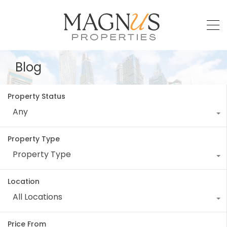
Blog
Property Status
Any
Property Type
Property Type
Location
All Locations
Price From