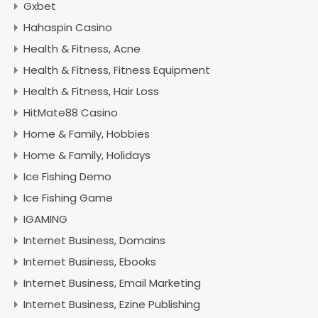
Gxbet
Hahaspin Casino
Health & Fitness, Acne
Health & Fitness, Fitness Equipment
Health & Fitness, Hair Loss
HitMate88 Casino
Home & Family, Hobbies
Home & Family, Holidays
Ice Fishing Demo
Ice Fishing Game
IGAMING
Internet Business, Domains
Internet Business, Ebooks
Internet Business, Email Marketing
Internet Business, Ezine Publishing