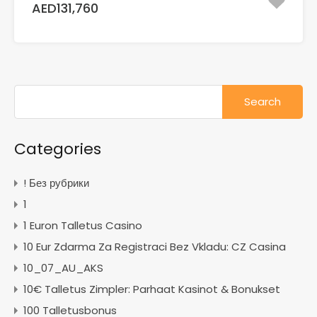
AED131,760
Search
for:
Categories
! Без рубрики
1
1 Euron Talletus Casino
10 Eur Zdarma Za Registraci Bez Vkladu: CZ Casina
10_07_AU_AKS
10€ Talletus Zimpler: Parhaat Kasinot & Bonukset
100 Talletusbonus