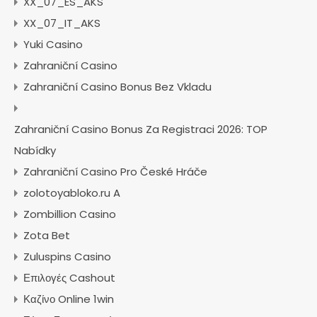
XX_07_ES_AKS
XX_07_IT_AKS
Yuki Casino
Zahraniční Casino
Zahraniční Casino Bonus Bez Vkladu
Zahraniční Casino Bonus Za Registraci 2026: TOP
Nabídky
Zahraniční Casino Pro České Hráče
zolotoyabloko.ru A
Zombillion Casino
Zota Bet
Zuluspins Casino
Επιλογές Cashout
Καζίνο Online 1win