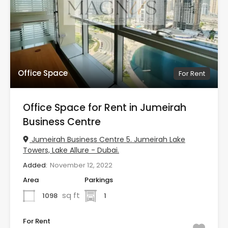
Office Space
For Rent
Office Space for Rent in Jumeirah
Business Centre
Jumeirah Business Centre 5. Jumeirah Lake
Towers, Lake Allure - Dubai.
Added:
November 12, 2022
Area
Parkings
sq ft
1098
1
For Rent