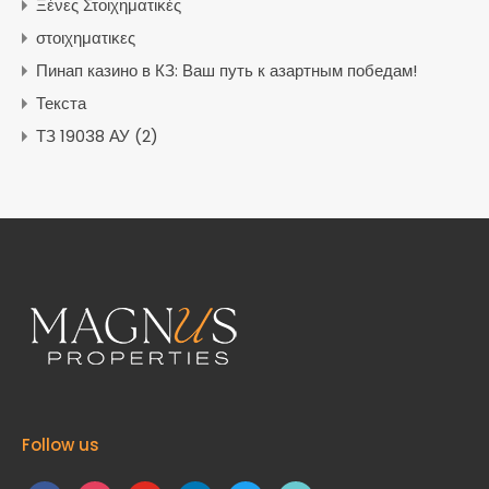
Ξένες Στοιχηματικές
στοιχηματικες
Пинап казино в КЗ: Ваш путь к азартным победам!
Текста
ТЗ 19038 АУ (2)
Follow us