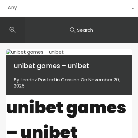
Any
Search
unibet games – unibet
By
tcodez
Posted in
Cassino
On
November 20,
2025
unibet games
– unibet