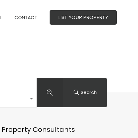
LIST YOUR PROPERTY
MERCIAL
CONTACT
LIST YOUR PROPERTY
L
CONTACT
Search
Property Consultants