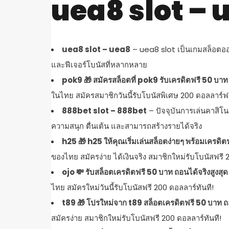
uea8 slot – 
uea8 slot – uea8
– uea8 slot เป็นเกมสล็อตออนไล
และฟีเจอร์โบนัสที่หลากหลาย
pok9 🎁 สมัครสล็อตที่ pok9 รับเครดิตฟรี 50 บาท
ในไทย สมัครสมาชิกวันนี้รับโบนัสพิเศษ 200 ดอลลาร์ฟรี
888bet slot – 888bet
– ปัจจุบันการเล่นคาสิโน
ความสนุก ตื่นเต้น และสามารถสร้างรายได้จริง
h25 🎁 h25 ให้คุณเริ่มเล่นสล็อตง่ายๆ พร้อมเครดิ
ของไทย สมัครง่าย ได้เงินจริง สมาชิกใหม่รับโบนัสฟรี 
ojo 💸 รับสล็อตเครดิตฟรี 50 บาท ถอนได้จริงสูงสุด
ไทย สมัครใหม่วันนี้รับโบนัสฟรี 200 ดอลลาร์ทันที!
t89 🎁 โปรใหม่จาก t89 สล็อตเครดิตฟรี 50 บาท ถอ
สมัครง่าย สมาชิกใหม่รับโบนัสฟรี 200 ดอลลาร์ทันที!