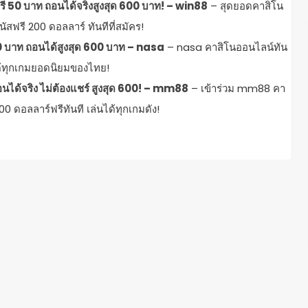
ตฟรี 50 บาท ถอนได้จริงสูงสุด 600 บาท! – win88
– สุดยอดคาสิโน
ัสฟรี 200 ดอลลาร์ ทันทีที่สมัคร!
0 บาท ถอนได้สูงสุด 600 บาท – nasa
– nasa คาสิโนออนไลน์ทัน
ได้ทุกเกมยอดนิยมของไทย!
ด้จริง ไม่ต้องแชร์ สูงสุด 600! – mm88
– เข้าร่วม mm88 คา
 ดอลลาร์ฟรีทันที เล่นได้ทุกเกมดัง!