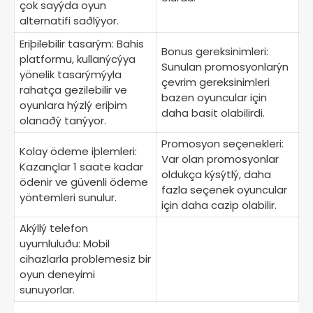
çok sayýda oyun
alternatifi saðlýyor.
Eriþilebilir tasarým: Bahis
Bonus gereksinimleri:
platformu, kullanýcýya
Sunulan promosyonlarýn
yönelik tasarýmýyla
çevrim gereksinimleri
rahatça gezilebilir ve
bazen oyuncular için
oyunlara hýzlý eriþim
daha basit olabilirdi.
olanaðý tanýyor.
Promosyon seçenekleri:
Kolay ödeme iþlemleri:
Var olan promosyonlar
Kazançlar 1 saate kadar
oldukça kýsýtlý, daha
ödenir ve güvenli ödeme
fazla seçenek oyuncular
yöntemleri sunulur.
için daha cazip olabilir.
Akýllý telefon
uyumluluðu: Mobil
cihazlarla problemesiz bir
oyun deneyimi
sunuyorlar.