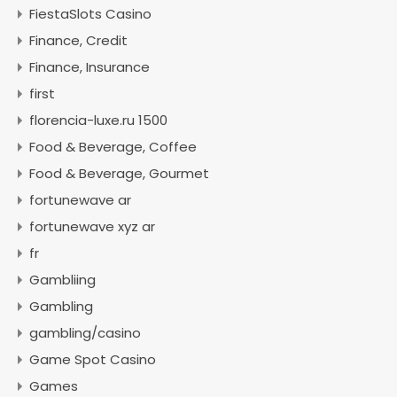
FiestaSlots Casino
Finance, Credit
Finance, Insurance
first
florencia-luxe.ru 1500
Food & Beverage, Coffee
Food & Beverage, Gourmet
fortunewave ar
fortunewave xyz ar
fr
Gambliing
Gambling
gambling/casino
Game Spot Casino
Games