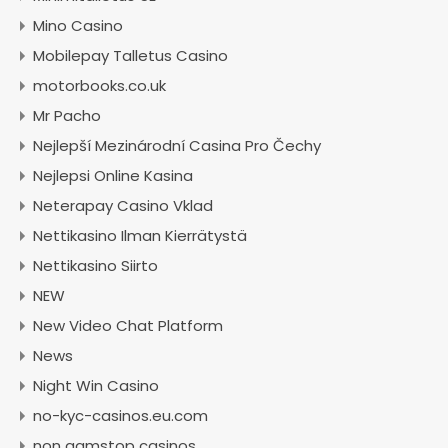
Mino Casino
Mobilepay Talletus Casino
motorbooks.co.uk
Mr Pacho
Nejlepší Mezinárodní Casina Pro Čechy
Nejlepsi Online Kasina
Neterapay Casino Vklad
Nettikasino Ilman Kierrätystä
Nettikasino Siirto
NEW
New Video Chat Platform
News
Night Win Casino
no-kyc-casinos.eu.com
non gamstop casinos