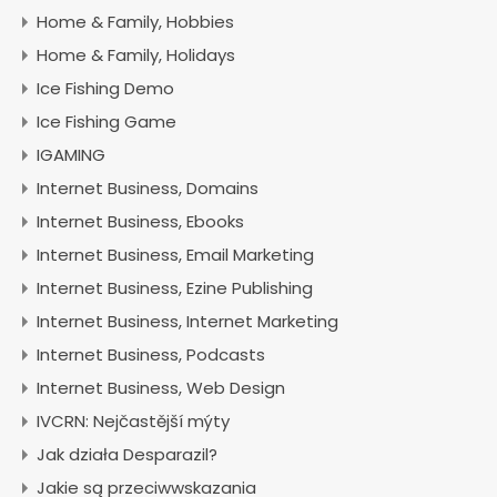
Home & Family, Hobbies
Home & Family, Holidays
Ice Fishing Demo
Ice Fishing Game
IGAMING
Internet Business, Domains
Internet Business, Ebooks
Internet Business, Email Marketing
Internet Business, Ezine Publishing
Internet Business, Internet Marketing
Internet Business, Podcasts
Internet Business, Web Design
IVCRN: Nejčastější mýty
Jak działa Desparazil?
Jakie są przeciwwskazania