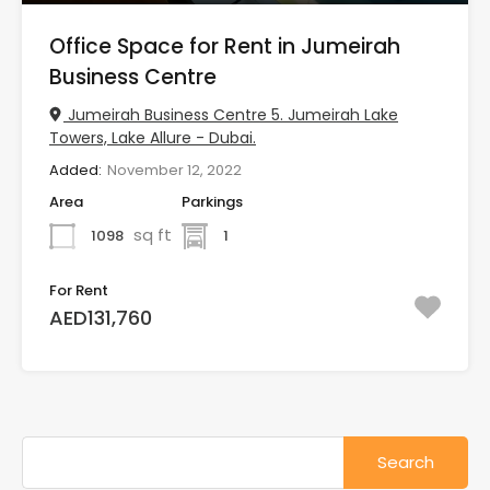
Office Space for Rent in Jumeirah
Business Centre
Jumeirah Business Centre 5. Jumeirah Lake
Towers, Lake Allure - Dubai.
Added:
November 12, 2022
Area
Parkings
sq ft
1098
1
For Rent
AED131,760
Search
for: