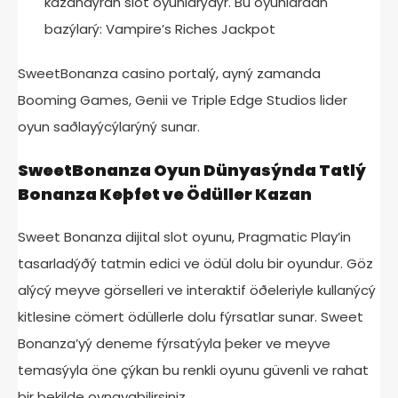
kazandýran slot oyunlarýdýr. Bu oyunlardan
bazýlarý: Vampire’s Riches Jackpot
SweetBonanza casino portalý, ayný zamanda
Booming Games, Genii ve Triple Edge Studios lider
oyun saðlayýcýlarýný sunar.
SweetBonanza Oyun Dünyasýnda Tatlý
Bonanza Keþfet ve Ödüller Kazan
Sweet Bonanza dijital slot oyunu, Pragmatic Play’in
tasarladýðý tatmin edici ve ödül dolu bir oyundur. Göz
alýcý meyve görselleri ve interaktif öðeleriyle kullanýcý
kitlesine cömert ödüllerle dolu fýrsatlar sunar. Sweet
Bonanza’yý deneme fýrsatýyla þeker ve meyve
temasýyla öne çýkan bu renkli oyunu güvenli ve rahat
bir þekilde oynayabilirsiniz.