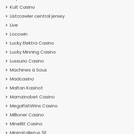
Kult Casino
Listcrawler central jersey
Live
Locowin
Lucky Elektra Casino
Lucky Minning Casino
Lussurio Casino
Machines à Sous
Madcasino
Maltan Kasinot
Mamzinobet Casino
MegaFishWins Casino
Millioner Casino
MineBit Casino
Minimitalletus 5E