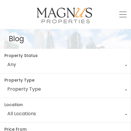
Blog
Property Status
Any
Property Type
Property Type
Location
All Locations
Price From