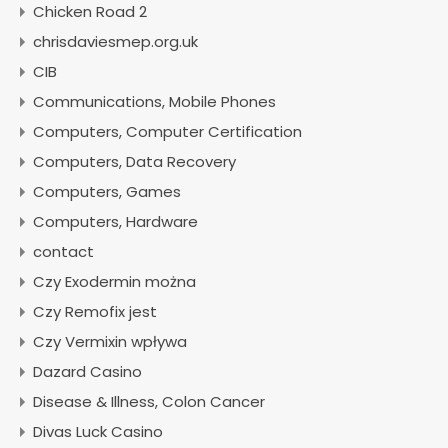
Chicken Road 2
chrisdaviesmep.org.uk
CIB
Communications, Mobile Phones
Computers, Computer Certification
Computers, Data Recovery
Computers, Games
Computers, Hardware
contact
Czy Exodermin można
Czy Remofix jest
Czy Vermixin wpływa
Dazard Casino
Disease & Illness, Colon Cancer
Divas Luck Casino