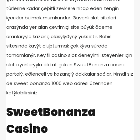
türlerine kadar çeþitli zevklere hitap eden zengin
içerikler bulmak mümkündür. Güvenli slot siteleri
arasýnda yer alan çevrimiçi site büyük ödeme
oranlarýyla kazanç olasýlýðýný yükseltir. Bahis
sitesinde kayýt oluþturmak çok kýsa sürede
tamamlanýr. Keyifli casino slot deneyimi isteyenler için
slot oyunlarýyla dikkat çeken SweetBonanza casino
portalý, eðlenceli ve kazançlý dakikalar saðlar. Þimdi siz
de
sweet bonanza 1000
web adresi üzerinden
katýlabilirsiniz.
SweetBonanza
Casino