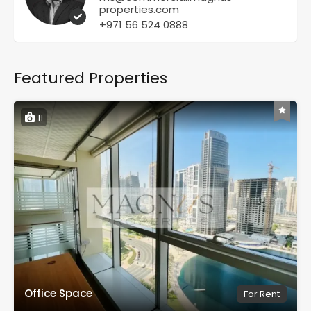
properties.com
+971 56 524 0888
Featured Properties
11
Office Space
For Rent