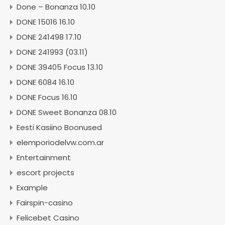
Done – Bonanza 10.10
DONE 15016 16.10
DONE 241498 17.10
DONE 241993 (03.11)
DONE 39405 Focus 13.10
DONE 6084 16.10
DONE Focus 16.10
DONE Sweet Bonanza 08.10
Eesti Kasiino Boonused
elemporiodelvw.com.ar
Entertainment
escort projects
Example
Fairspin-casino
Felicebet Casino