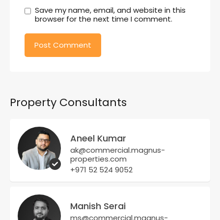
Save my name, email, and website in this
browser for the next time I comment.
Property Consultants
Aneel Kumar
ak@commercial.magnus-
properties.com
+971 52 524 9052
Manish Serai
ms@commercial.magnus-