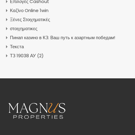
Επιλογές Cashout
Καζίνο Online 1win
Ξένες Στοιχηματικές
στοιχηματικες
Пинап казино в КЗ: Ваш путь к азартным победам!
Текста
ТЗ 19038 АУ (2)