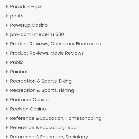
Poradnik – jak
posts
Powerup Casino
pro-dom-mebel.ru 500
Product Reviews, Consumer Electronics
Product Reviews, Movie Reviews
Public
Rainbet
Recreation & Sports, Biking
Recreation & Sports, Fishing
Redracer Casino
Reelson Casino
Reference & Education, Homeschooling
Reference & Education, Legal
Reference & Education, Sociology