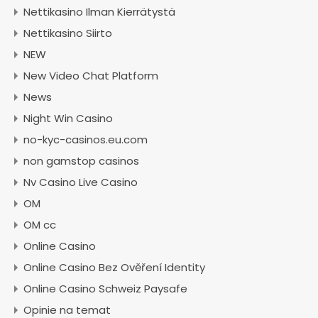
Nettikasino Ilman Kierrätystä
Nettikasino Siirto
NEW
New Video Chat Platform
News
Night Win Casino
no-kyc-casinos.eu.com
non gamstop casinos
Nv Casino Live Casino
OM
OM cc
Online Casino
Online Casino Bez Ověření Identity
Online Casino Schweiz Paysafe
Opinie na temat