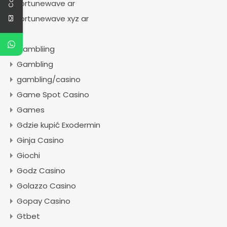
fortunewave ar
fortunewave xyz ar
fr
Gambliing
Gambling
gambling/casino
Game Spot Casino
Games
Gdzie kupić Exodermin
Ginja Casino
Giochi
Godz Casino
Golazzo Casino
Gopay Casino
Gtbet