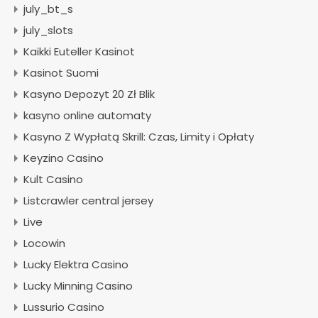
july_bt_s
july_slots
Kaikki Euteller Kasinot
Kasinot Suomi
Kasyno Depozyt 20 Zł Blik
kasyno online automaty
Kasyno Z Wypłatą Skrill: Czas, Limity i Opłaty
Keyzino Casino
Kult Casino
Listcrawler central jersey
Live
Locowin
Lucky Elektra Casino
Lucky Minning Casino
Lussurio Casino