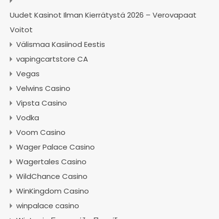
Uudet Kasinot Ilman Kierrätystä 2026 – Verovapaat
Voitot
Välismaa Kasiinod Eestis
vapingcartstore CA
Vegas
Velwins Casino
Vipsta Casino
Vodka
Voom Casino
Wager Palace Casino
Wagertales Casino
WildChance Casino
WinKingdom Casino
winpalace casino