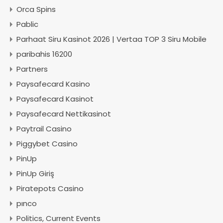
Orca Spins
Pablic
Parhaat Siru Kasinot 2026 | Vertaa TOP 3 Siru Mobile
paribahis 16200
Partners
Paysafecard Kasino
Paysafecard Kasinot
Paysafecard Nettikasinot
Paytrail Casino
Piggybet Casino
PinUp
PinUp Giriş
Piratepots Casino
pınco
Politics, Current Events