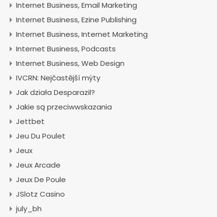
Internet Business, Email Marketing
Internet Business, Ezine Publishing
Internet Business, Internet Marketing
Internet Business, Podcasts
Internet Business, Web Design
IVCRN: Nejčastější mýty
Jak działa Desparazil?
Jakie są przeciwwskazania
Jettbet
Jeu Du Poulet
Jeux
Jeux Arcade
Jeux De Poule
JSlotz Casino
july_bh