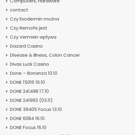
Computers, Hardware
contact
Czy Exodermin można
Czy Remofix jest
Czy Vermixin wpływa
Dazard Casino
Disease & Illness, Colon Cancer
Divas Luck Casino
Done – Bonanza 10.10
DONE 15016 16.10
DONE 241498 17.10
DONE 241993 (03.11)
DONE 39405 Focus 13.10
DONE 6084 16.10
DONE Focus 16.10