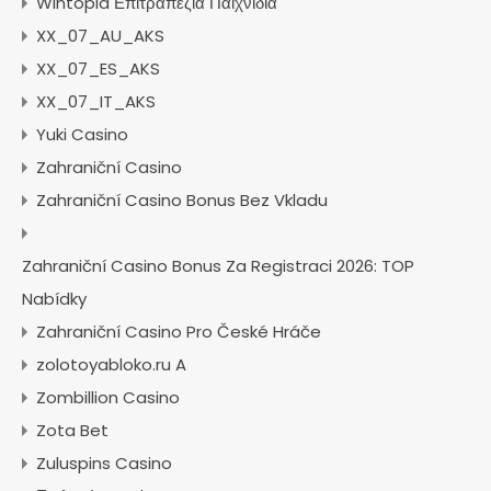
Wintopia Επιτραπέζια Παιχνίδια
XX_07_AU_AKS
XX_07_ES_AKS
XX_07_IT_AKS
Yuki Casino
Zahraniční Casino
Zahraniční Casino Bonus Bez Vkladu
Zahraniční Casino Bonus Za Registraci 2026: TOP
Nabídky
Zahraniční Casino Pro České Hráče
zolotoyabloko.ru A
Zombillion Casino
Zota Bet
Zuluspins Casino