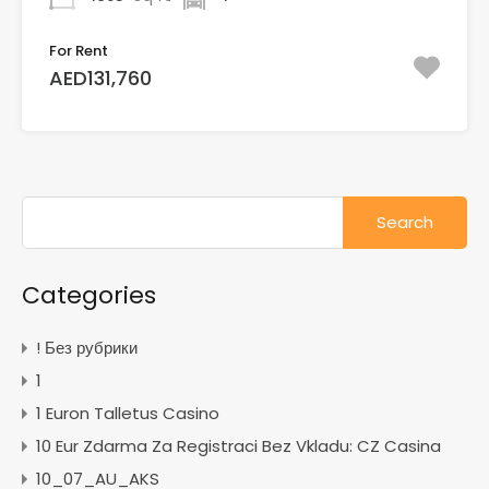
For Rent
AED131,760
Search
for:
Categories
! Без рубрики
1
1 Euron Talletus Casino
10 Eur Zdarma Za Registraci Bez Vkladu: CZ Casina
10_07_AU_AKS