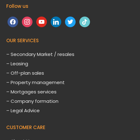
Follow us
facebook
instagram
youtube
linkedin
twitter
tiktok
OUR SERVICES
– Secondary Market / resales
– Leasing
– Off-plan sales
– Property management
– Mortgages services
– Company formation
– Legal Advice
CUSTOMER CARE