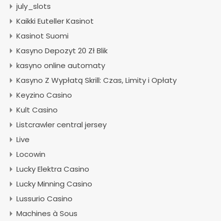
july_slots
Kaikki Euteller Kasinot
Kasinot Suomi
Kasyno Depozyt 20 Zł Blik
kasyno online automaty
Kasyno Z Wypłatą Skrill: Czas, Limity i Opłaty
Keyzino Casino
Kult Casino
Listcrawler central jersey
Live
Locowin
Lucky Elektra Casino
Lucky Minning Casino
Lussurio Casino
Machines à Sous