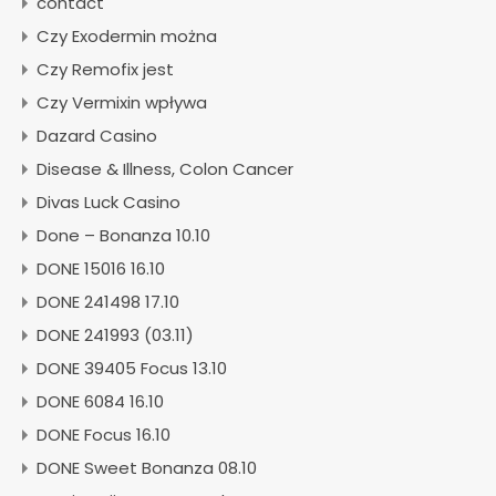
contact
Czy Exodermin można
Czy Remofix jest
Czy Vermixin wpływa
Dazard Casino
Disease & Illness, Colon Cancer
Divas Luck Casino
Done – Bonanza 10.10
DONE 15016 16.10
DONE 241498 17.10
DONE 241993 (03.11)
DONE 39405 Focus 13.10
DONE 6084 16.10
DONE Focus 16.10
DONE Sweet Bonanza 08.10