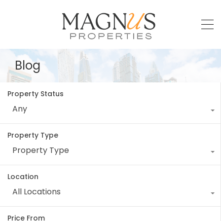
Blog
Property Status
Any
Property Type
Property Type
Location
All Locations
Price From