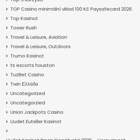
TOP Casino minimální vklad 100 Kč Paysafecard 2026
Top Kasinot
Tower Rush
Travel & Leisure, Aviation
Travel & Leisure, Outdoors
Trumo Kasinot
ts escorts houston
TuzBet Casino
Twin Ελλάδα
Uncategorized
Uncategorzied
Union Jackpots Casino
Uudet Euteller Kasinot