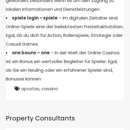
geworden, besonders wenn es um den Zugang zu
lokalen Informationen und Dienstleistungen
spiele login – spiele
– Im digitalen Zeitalter sind
Online-Spiele eine der beliebtesten Freizeitaktivitäten.
Egal, ob du dich für Action, Rollenspiele, Strategie oder
Casual Games
one bouns – one
– In der Welt der Online Casinos
ist ein Bonus ein wertvoller Begleiter für Spieler. Egal,
ob Sie ein Neuling oder ein erfahrener Spieler sind,
Bonusse können
apostas
,
cassino
Property Consultants