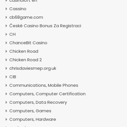
casinoloft en
Cassino
cb68game.com
České Casino Bonus Za Registraci
CH
ChanceBit Casino
Chicken Road
Chicken Road 2
chrisdaviesmep.org.uk
CIB
Communications, Mobile Phones
Computers, Computer Certification
Computers, Data Recovery
Computers, Games
Computers, Hardware