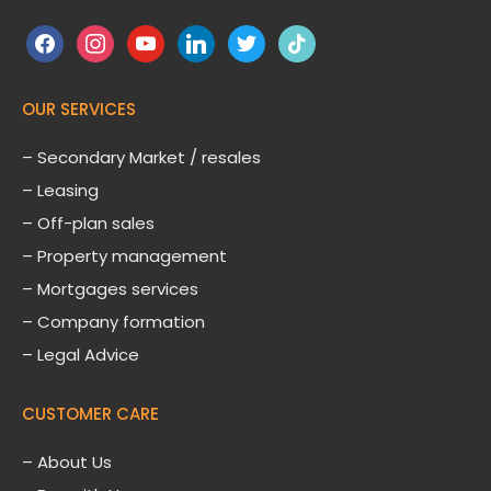
facebook
instagram
youtube
linkedin
twitter
tiktok
OUR SERVICES
– Secondary Market / resales
– Leasing
– Off-plan sales
– Property management
– Mortgages services
– Company formation
– Legal Advice
CUSTOMER CARE
–
About Us