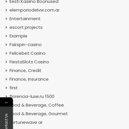
Eesti Kasiino Boonused
elemporiodelvw.com.ar
Entertainment
escort projects
Example
Fairspin-casino
Felicebet Casino
FiestaSlots Casino
Finance, Credit
Finance, Insurance
first
florencia-luxe.ru 1500
←
Food & Beverage, Coffee
Food & Beverage, Gourmet
Contact Us
fortunewave ar