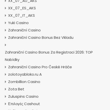
XX_07_AU_AKS
XX_07_ES_AKS
XX_07_IT_AKS
Yuki Casino
Zahraniční Casino
Zahraniční Casino Bonus Bez Vkladu
Zahraniční Casino Bonus Za Registraci 2026: TOP
Nabídky
Zahraniční Casino Pro České Hráče
zolotoyabloko.ru A
Zombillion Casino
Zota Bet
Zuluspins Casino
Επιλογές Cashout