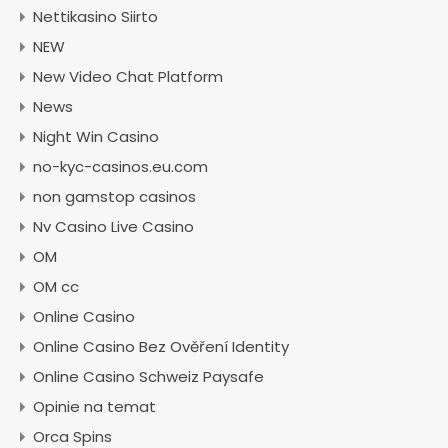
Nettikasino Siirto
NEW
New Video Chat Platform
News
Night Win Casino
no-kyc-casinos.eu.com
non gamstop casinos
Nv Casino Live Casino
OM
OM cc
Online Casino
Online Casino Bez Ověření Identity
Online Casino Schweiz Paysafe
Opinie na temat
Orca Spins