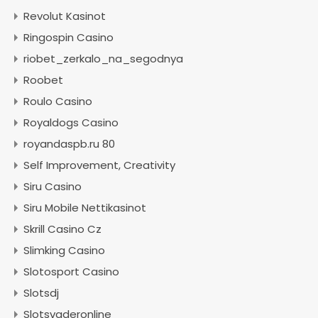
Revolut Kasinot
Ringospin Casino
riobet_zerkalo_na_segodnya
Roobet
Roulo Casino
Royaldogs Casino
royandaspb.ru 80
Self Improvement, Creativity
Siru Casino
Siru Mobile Nettikasinot
Skrill Casino Cz
Slimking Casino
Slotosport Casino
Slotsdj
Slotsvaderonline