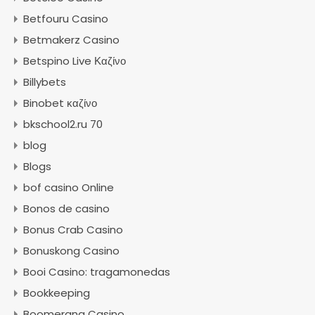
Betfouru Casino
Betmakerz Casino
Betspino Live Καζίνο
Billybets
Binobet καζίνο
bkschool2.ru 70
blog
Blogs
bof casino Online
Bonos de casino
Bonus Crab Casino
Bonuskong Casino
Booi Casino: tragamonedas
Bookkeeping
Boomerang Casino