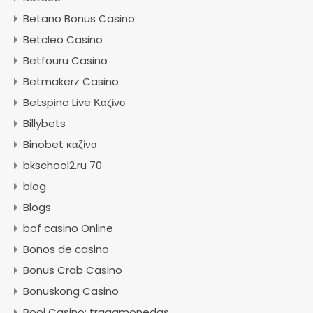
Betano Bonus Casino
Betcleo Casino
Betfouru Casino
Betmakerz Casino
Betspino Live Καζίνο
Billybets
Binobet καζίνο
bkschool2.ru 70
blog
Blogs
bof casino Online
Bonos de casino
Bonus Crab Casino
Bonuskong Casino
Booi Casino: tragamonedas