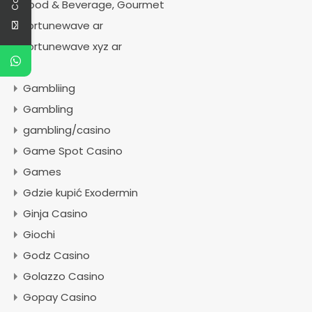
Food & Beverage, Gourmet
fortunewave ar
fortunewave xyz ar
fr
Gambliing
Gambling
gambling/casino
Game Spot Casino
Games
Gdzie kupić Exodermin
Ginja Casino
Giochi
Godz Casino
Golazzo Casino
Gopay Casino