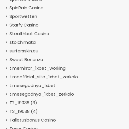
SpinRain Casino
Sportwetten
Starfy Casino
Stealthbet Casino
stoichimata
surfersskin.eu
Sweet Bonanza
t.memirror_1xbet_working
t.meofficial_site_1xbet_zerkalo
t.mesegodnya_1xbet
t.mesegodnya_1xbet_zerkalo
T2_19038 (3)
T3_19038 (4)
Talletusbonus Casino
Tesor Casino