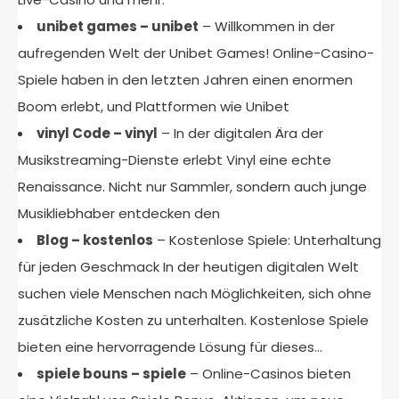
unibet games – unibet
– Willkommen in der
aufregenden Welt der Unibet Games! Online-Casino-
Spiele haben in den letzten Jahren einen enormen
Boom erlebt, und Plattformen wie Unibet
vinyl Code – vinyl
– In der digitalen Ära der
Musikstreaming-Dienste erlebt Vinyl eine echte
Renaissance. Nicht nur Sammler, sondern auch junge
Musikliebhaber entdecken den
Blog – kostenlos
– Kostenlose Spiele: Unterhaltung
für jeden Geschmack In der heutigen digitalen Welt
suchen viele Menschen nach Möglichkeiten, sich ohne
zusätzliche Kosten zu unterhalten. Kostenlose Spiele
bieten eine hervorragende Lösung für dieses…
spiele bouns – spiele
– Online-Casinos bieten