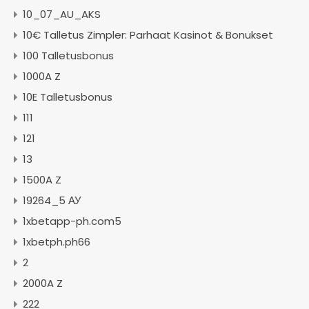
10_07_AU_AKS
10€ Talletus Zimpler: Parhaat Kasinot & Bonukset
100 Talletusbonus
1000A Z
10E Talletusbonus
111
121
13
1500A Z
19264_5 АУ
1xbetapp-ph.com5
1xbetph.ph66
2
2000A Z
222