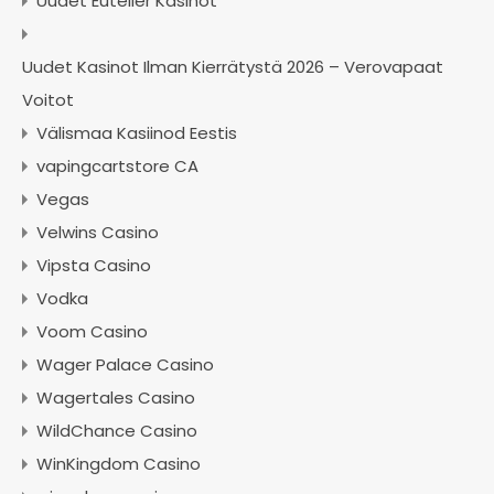
Uudet Euteller Kasinot
Uudet Kasinot Ilman Kierrätystä 2026 – Verovapaat
Voitot
Välismaa Kasiinod Eestis
vapingcartstore CA
Vegas
Velwins Casino
Vipsta Casino
Vodka
Voom Casino
Wager Palace Casino
Wagertales Casino
WildChance Casino
WinKingdom Casino