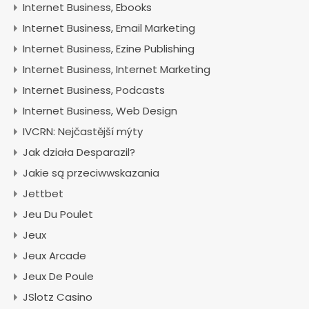
Internet Business, Ebooks
Internet Business, Email Marketing
Internet Business, Ezine Publishing
Internet Business, Internet Marketing
Internet Business, Podcasts
Internet Business, Web Design
IVCRN: Nejčastější mýty
Jak działa Desparazil?
Jakie są przeciwwskazania
Jettbet
Jeu Du Poulet
Jeux
Jeux Arcade
Jeux De Poule
JSlotz Casino