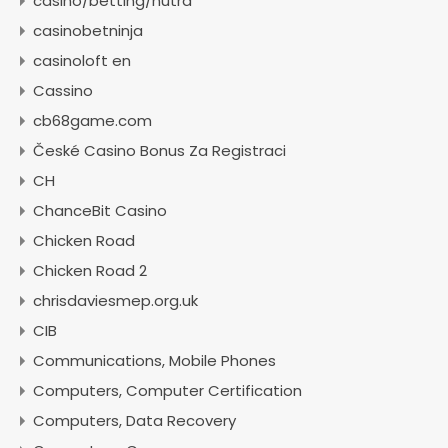
casino/betting/nutra
casinobetninja
casinoloft en
Cassino
cb68game.com
České Casino Bonus Za Registraci
CH
ChanceBit Casino
Chicken Road
Chicken Road 2
chrisdaviesmep.org.uk
CIB
Communications, Mobile Phones
Computers, Computer Certification
Computers, Data Recovery