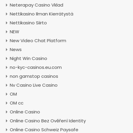
Neterapay Casino Vklad
Nettikasino Ilman Kierrätystä
Nettikasino Siirto
NEW
New Video Chat Platform
News
Night Win Casino
no-kyc-casinos.eu.com
non gamstop casinos
Nv Casino Live Casino
OM
OM cc
Online Casino
Online Casino Bez Ověření Identity
Online Casino Schweiz Paysafe