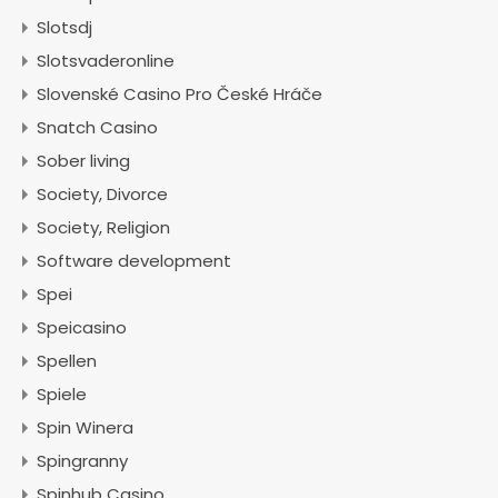
Slotsdj
Slotsvaderonline
Slovenské Casino Pro České Hráče
Snatch Casino
Sober living
Society, Divorce
Society, Religion
Software development
Spei
Speicasino
Spellen
Spiele
Spin Winera
Spingranny
Spinhub Casino