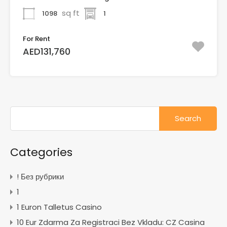
sq ft
1098
1
For Rent
AED131,760
Search
for:
Categories
! Без рубрики
1
1 Euron Talletus Casino
10 Eur Zdarma Za Registraci Bez Vkladu: CZ Casina