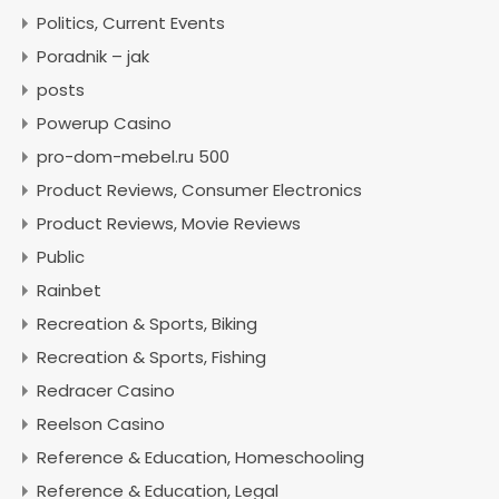
Politics, Current Events
Poradnik – jak
posts
Powerup Casino
pro-dom-mebel.ru 500
Product Reviews, Consumer Electronics
Product Reviews, Movie Reviews
Public
Rainbet
Recreation & Sports, Biking
Recreation & Sports, Fishing
Redracer Casino
Reelson Casino
Reference & Education, Homeschooling
Reference & Education, Legal