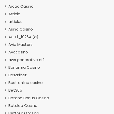
Arctic Casino
Article
articles
Asino Casino
AU T1_19264 (a)
Avia Masters
Avocasino
aws generative ai 1
Bananzia Casino
Basaribet
Best online casino
Bet365
Betano Bonus Casino
Betcleo Casino
Betfouru Casino