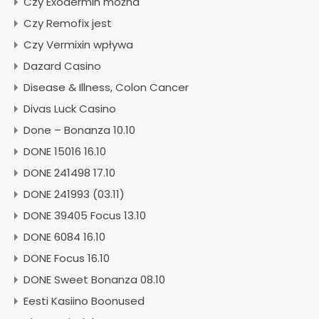
Czy Exodermin można
Czy Remofix jest
Czy Vermixin wpływa
Dazard Casino
Disease & Illness, Colon Cancer
Divas Luck Casino
Done – Bonanza 10.10
DONE 15016 16.10
DONE 241498 17.10
DONE 241993 (03.11)
DONE 39405 Focus 13.10
DONE 6084 16.10
DONE Focus 16.10
DONE Sweet Bonanza 08.10
Eesti Kasiino Boonused