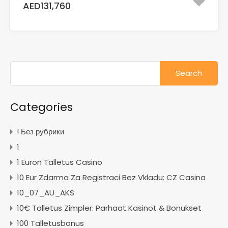
AED131,760
Search
for:
Categories
! Без рубрики
1
1 Euron Talletus Casino
10 Eur Zdarma Za Registraci Bez Vkladu: CZ Casina
10_07_AU_AKS
10€ Talletus Zimpler: Parhaat Kasinot & Bonukset
100 Talletusbonus