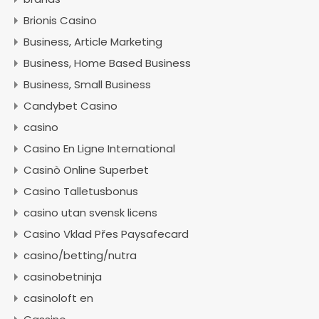
Brionis Casino
Business, Article Marketing
Business, Home Based Business
Business, Small Business
Candybet Casino
casino
Casino En Ligne International
Casinò Online Superbet
Casino Talletusbonus
casino utan svensk licens
Casino Vklad Přes Paysafecard
casino/betting/nutra
casinobetninja
casinoloft en