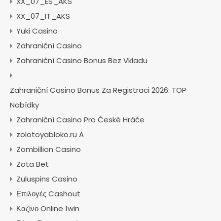
XX_07_ES_AKS
XX_07_IT_AKS
Yuki Casino
Zahraniční Casino
Zahraniční Casino Bonus Bez Vkladu
Zahraniční Casino Bonus Za Registraci 2026: TOP
Nabídky
Zahraniční Casino Pro České Hráče
zolotoyabloko.ru A
Zombillion Casino
Zota Bet
Zuluspins Casino
Επιλογές Cashout
Καζίνο Online 1win