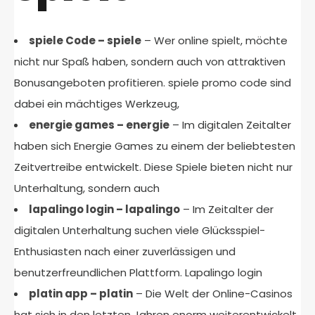
spiele Code – spiele
– Wer online spielt, möchte
nicht nur Spaß haben, sondern auch von attraktiven
Bonusangeboten profitieren. spiele promo code sind
dabei ein mächtiges Werkzeug,
energie games – energie
– Im digitalen Zeitalter
haben sich Energie Games zu einem der beliebtesten
Zeitvertreibe entwickelt. Diese Spiele bieten nicht nur
Unterhaltung, sondern auch
lapalingo login – lapalingo
– Im Zeitalter der
digitalen Unterhaltung suchen viele Glücksspiel-
Enthusiasten nach einer zuverlässigen und
benutzerfreundlichen Plattform. Lapalingo login
platin app – platin
– Die Welt der Online-Casinos
hat sich in den letzten Jahren enorm weiterentwickelt.