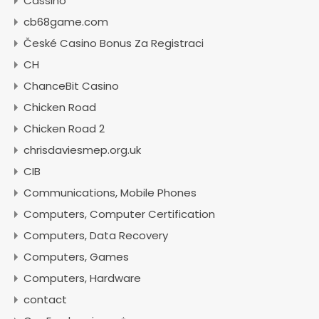
Cassino
cb68game.com
České Casino Bonus Za Registraci
CH
ChanceBit Casino
Chicken Road
Chicken Road 2
chrisdaviesmep.org.uk
CIB
Communications, Mobile Phones
Computers, Computer Certification
Computers, Data Recovery
Computers, Games
Computers, Hardware
contact