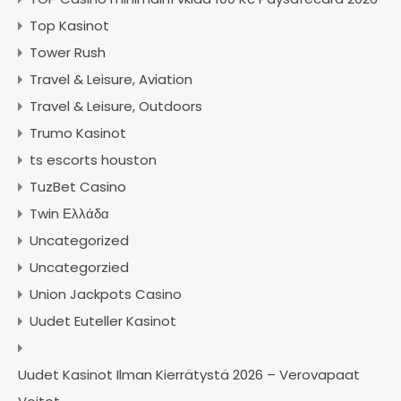
Top Kasinot
Tower Rush
Travel & Leisure, Aviation
Travel & Leisure, Outdoors
Trumo Kasinot
ts escorts houston
TuzBet Casino
Twin Ελλάδα
Uncategorized
Uncategorzied
Union Jackpots Casino
Uudet Euteller Kasinot
Uudet Kasinot Ilman Kierrätystä 2026 – Verovapaat