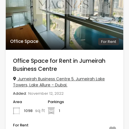
Office Space
For Rent
Office Space for Rent in Jumeirah
Business Centre
Jumeirah Business Centre 5. Jumeirah Lake
Towers, Lake Allure - Dubai.
Added:
November 12, 2022
Area
Parkings
sq ft
1098
1
For Rent