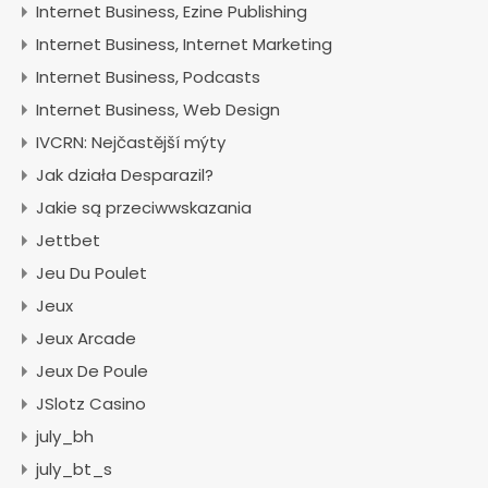
Internet Business, Ezine Publishing
Internet Business, Internet Marketing
Internet Business, Podcasts
Internet Business, Web Design
IVCRN: Nejčastější mýty
Jak działa Desparazil?
Jakie są przeciwwskazania
Jettbet
Jeu Du Poulet
Jeux
Jeux Arcade
Jeux De Poule
JSlotz Casino
july_bh
july_bt_s