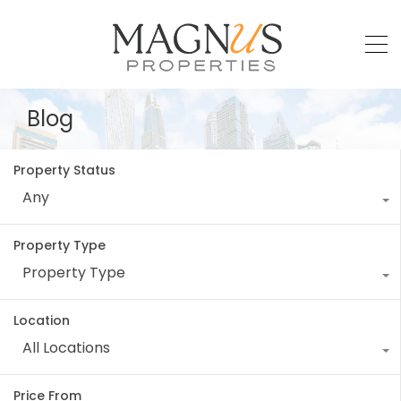
Blog
Property Status
Any
Property Type
Property Type
Location
All Locations
Price From