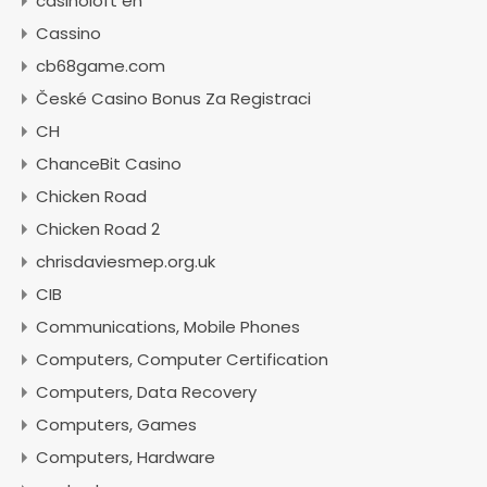
casinoloft en
Cassino
cb68game.com
České Casino Bonus Za Registraci
CH
ChanceBit Casino
Chicken Road
Chicken Road 2
chrisdaviesmep.org.uk
CIB
Communications, Mobile Phones
Computers, Computer Certification
Computers, Data Recovery
Computers, Games
Computers, Hardware