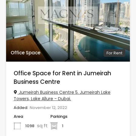
Office Space
For Rent
Office Space for Rent in Jumeirah
Business Centre
Jumeirah Business Centre 5. Jumeirah Lake
Towers, Lake Allure - Dubai.
Added:
November 12, 2022
Area
Parkings
sq ft
1098
1