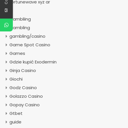
fortunewave xyz ar
fr
Gambliing
Gambling
gambling/casino
Game Spot Casino
Games
Gdzie kupić Exodermin
Ginja Casino
Giochi
Godz Casino
Golazzo Casino
Gopay Casino
Gtbet
guide