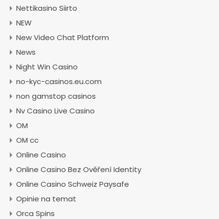
Nettikasino Siirto
NEW
New Video Chat Platform
News
Night Win Casino
no-kyc-casinos.eu.com
non gamstop casinos
Nv Casino Live Casino
OM
OM cc
Online Casino
Online Casino Bez Ověření Identity
Online Casino Schweiz Paysafe
Opinie na temat
Orca Spins