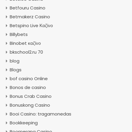
Betfouru Casino
Betmakerz Casino
Betspino Live Καζίνο
Billybets
Binobet καζίνο
bkschool2.ru 70
blog
Blogs
bof casino Online
Bonos de casino
Bonus Crab Casino
Bonuskong Casino
Booi Casino: tragamonedas
Bookkeeping
Boomerang Casino