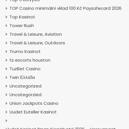
TOP Casino minimální vklad 100 Kč Paysafecard 2026
Top Kasinot
Tower Rush
Travel & Leisure, Aviation
Travel & Leisure, Outdoors
Trumo Kasinot
ts escorts houston
TuzBet Casino
Twin Ελλάδα
Uncategorized
Uncategorzied
Union Jackpots Casino
Uudet Euteller Kasinot