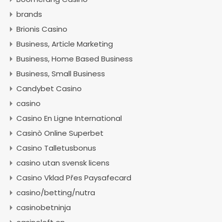
brands
Brionis Casino
Business, Article Marketing
Business, Home Based Business
Business, Small Business
Candybet Casino
casino
Casino En Ligne International
Casinò Online Superbet
Casino Talletusbonus
casino utan svensk licens
Casino Vklad Přes Paysafecard
casino/betting/nutra
casinobetninja