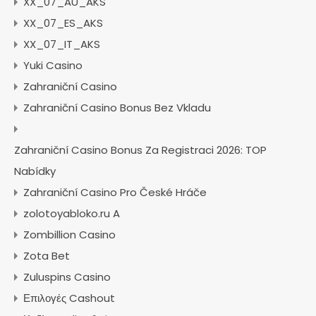
XX_07_AU_AKS
XX_07_ES_AKS
XX_07_IT_AKS
Yuki Casino
Zahraniční Casino
Zahraniční Casino Bonus Bez Vkladu
Zahraniční Casino Bonus Za Registraci 2026: TOP
Nabídky
Zahraniční Casino Pro České Hráče
zolotoyabloko.ru A
Zombillion Casino
Zota Bet
Zuluspins Casino
Επιλογές Cashout