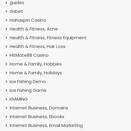
guides
Gxbet
Hahaspin Casino
Health & Fitness, Acne
Health & Fitness, Fitness Equipment
Health & Fitness, Hair Loss
HitMate88 Casino
Home & Family, Hobbies
Home & Family, Holidays
Ice Fishing Demo
Ice Fishing Game
IGAMING
Internet Business, Domains
Internet Business, Ebooks
Internet Business, Email Marketing