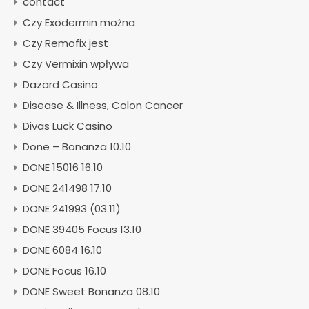
contact
Czy Exodermin można
Czy Remofix jest
Czy Vermixin wpływa
Dazard Casino
Disease & Illness, Colon Cancer
Divas Luck Casino
Done – Bonanza 10.10
DONE 15016 16.10
DONE 241498 17.10
DONE 241993 (03.11)
DONE 39405 Focus 13.10
DONE 6084 16.10
DONE Focus 16.10
DONE Sweet Bonanza 08.10