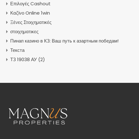
Επιλογές Cashout
Καζίνο Online 1win
Ξένες Στοιχηματικές
στοιχηματικες
Пинап казино в КЗ: Ваш путь к азартным победам!
Текста
ТЗ 19038 АУ (2)