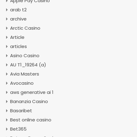
Apple Pay Casino
arab t2
archive
Arctic Casino
Article
articles
Asino Casino
AU T1_19264 (a)
Avia Masters
Avocasino
aws generative ai 1
Bananzia Casino
Basaribet
Best online casino
Bet365