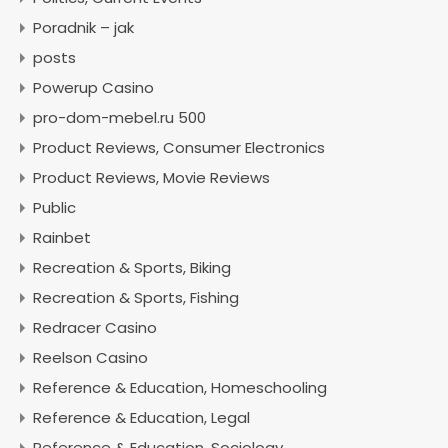
Poradnik – jak
posts
Powerup Casino
pro-dom-mebel.ru 500
Product Reviews, Consumer Electronics
Product Reviews, Movie Reviews
Public
Rainbet
Recreation & Sports, Biking
Recreation & Sports, Fishing
Redracer Casino
Reelson Casino
Reference & Education, Homeschooling
Reference & Education, Legal
Reference & Education, Sociology