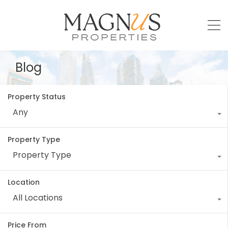
Blog
Property Status
Any
Property Type
Property Type
Location
All Locations
Price From