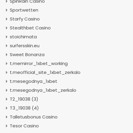
SpinRain Casino
Sportwetten
Starfy Casino
Stealthbet Casino
stoichimata
surfersskin.eu
Sweet Bonanza
t.memirror_1xbet_working
t.meofficial_site_1xbet_zerkalo
t.mesegodnya_1xbet
t.mesegodnya_1xbet_zerkalo
T2_19038 (3)
T3_19038 (4)
Talletusbonus Casino
Tesor Casino