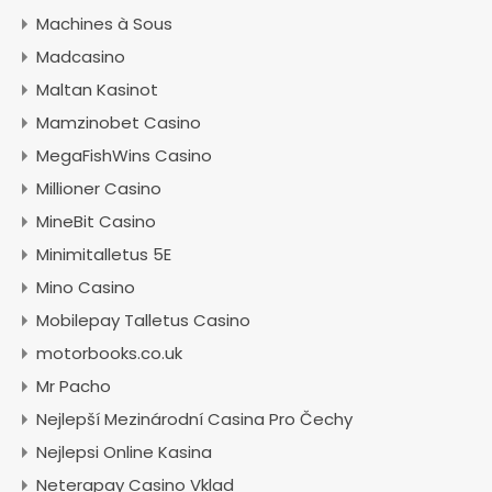
Machines à Sous
Madcasino
Maltan Kasinot
Mamzinobet Casino
MegaFishWins Casino
Millioner Casino
MineBit Casino
Minimitalletus 5E
Mino Casino
Mobilepay Talletus Casino
motorbooks.co.uk
Mr Pacho
Nejlepší Mezinárodní Casina Pro Čechy
Nejlepsi Online Kasina
Neterapay Casino Vklad