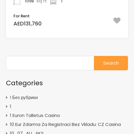
sq ft
1098
1
For Rent
AED131,760
Search
for:
Categories
! Без рубрики
1
1 Euron Talletus Casino
10 Eur Zdarma Za Registraci Bez Vkladu: CZ Casina
10_07_AU_AKS