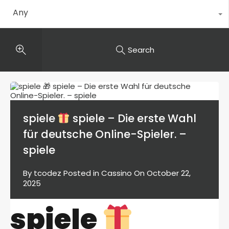
Any
Search
spiele
spiele – Die erste Wahl
für deutsche Online-Spieler. –
spiele
By
tcodez
Posted in
Cassino
On
October 22,
2025
spiele