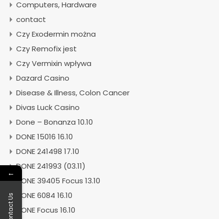
Computers, Hardware
contact
Czy Exodermin można
Czy Remofix jest
Czy Vermixin wpływa
Dazard Casino
Disease & Illness, Colon Cancer
Divas Luck Casino
Done – Bonanza 10.10
DONE 15016 16.10
DONE 241498 17.10
DONE 241993 (03.11)
←
DONE 39405 Focus 13.10
DONE 6084 16.10
Contact Us
DONE Focus 16.10