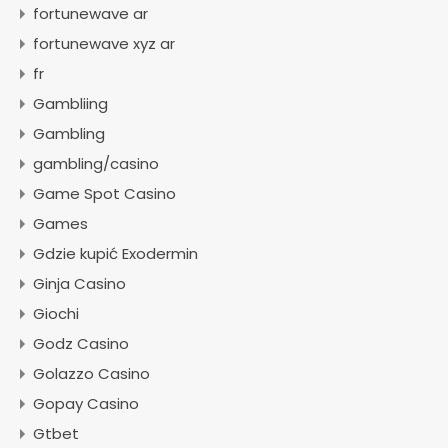
fortunewave ar
fortunewave xyz ar
fr
Gambliing
Gambling
gambling/casino
Game Spot Casino
Games
Gdzie kupić Exodermin
Ginja Casino
Giochi
Godz Casino
Golazzo Casino
Gopay Casino
Gtbet