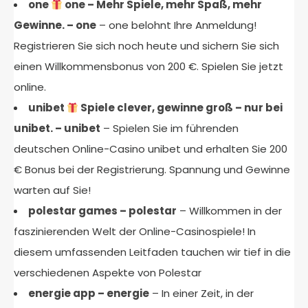
one
one – Mehr Spiele, mehr Spaß, mehr
Gewinne. – one
– one belohnt Ihre Anmeldung!
Registrieren Sie sich noch heute und sichern Sie sich
einen Willkommensbonus von 200 €. Spielen Sie jetzt
online.
unibet
Spiele clever, gewinne groß – nur bei
unibet. – unibet
– Spielen Sie im führenden
deutschen Online-Casino unibet und erhalten Sie 200
€ Bonus bei der Registrierung. Spannung und Gewinne
warten auf Sie!
polestar games – polestar
– Willkommen in der
faszinierenden Welt der Online-Casinospiele! In
diesem umfassenden Leitfaden tauchen wir tief in die
verschiedenen Aspekte von Polestar
energie app – energie
– In einer Zeit, in der