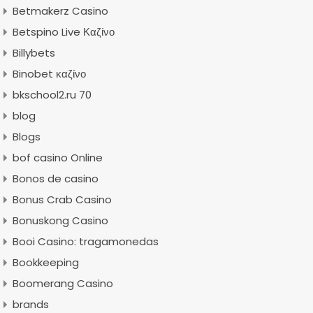
Betmakerz Casino
Betspino Live Καζίνο
Billybets
Binobet καζίνο
bkschool2.ru 70
blog
Blogs
bof casino Online
Bonos de casino
Bonus Crab Casino
Bonuskong Casino
Booi Casino: tragamonedas
Bookkeeping
Boomerang Casino
brands