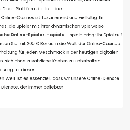
 Diese Plattform bietet eine
Online-Casinos ist faszinierend und vielfältig. Ein
es, die Spieler mit ihrer dynamischen Spielweise
sche Online-Spieler. – spiele
– spiele bringt Ihr Spiel auf
arten Sie mit 200 € Bonus in die Welt der Online-Casinos.
rhaltung für jeden Geschmack In der heutigen digitalen
, sich ohne zusätzliche Kosten zu unterhalten.
ösung für dieses…
en Welt ist es essenziell, dass wir unsere Online-Dienste
 Dienste, der immer beliebter