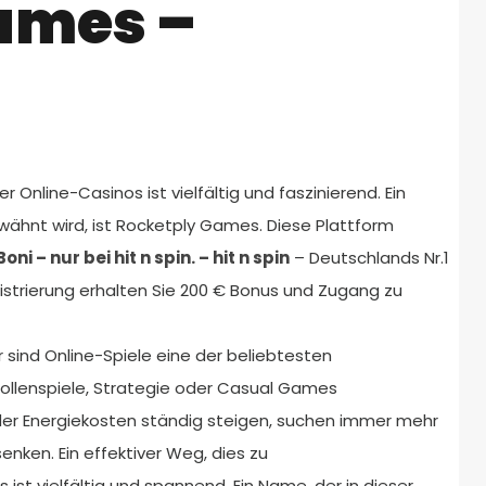
ames –
r Online-Casinos ist vielfältig und faszinierend. Ein
wähnt wird, ist Rocketply Games. Diese Plattform
ni – nur bei hit n spin. – hit n spin
– Deutschlands Nr.1
egistrierung erhalten Sie 200 € Bonus und Zugang zu
r sind Online-Spiele eine der beliebtesten
, Rollenspiele, Strategie oder Casual Games
n der Energiekosten ständig steigen, suchen immer mehr
ken. Ein effektiver Weg, dies zu
 ist vielfältig und spannend. Ein Name, der in dieser