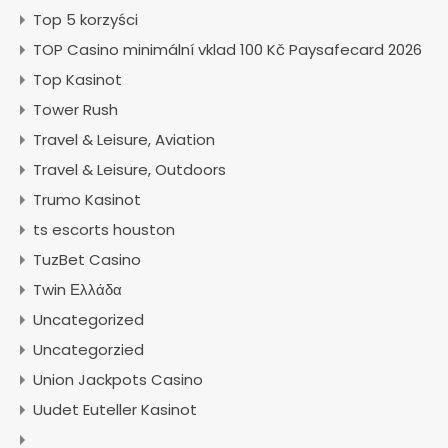
Top 5 korzyści
TOP Casino minimální vklad 100 Kč Paysafecard 2026
Top Kasinot
Tower Rush
Travel & Leisure, Aviation
Travel & Leisure, Outdoors
Trumo Kasinot
ts escorts houston
TuzBet Casino
Twin Ελλάδα
Uncategorized
Uncategorzied
Union Jackpots Casino
Uudet Euteller Kasinot