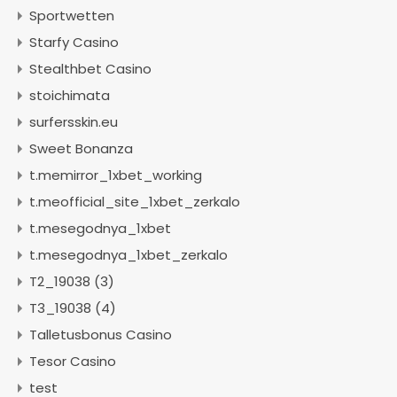
Sportwetten
Starfy Casino
Stealthbet Casino
stoichimata
surfersskin.eu
Sweet Bonanza
t.memirror_1xbet_working
t.meofficial_site_1xbet_zerkalo
t.mesegodnya_1xbet
t.mesegodnya_1xbet_zerkalo
T2_19038 (3)
T3_19038 (4)
Talletusbonus Casino
Tesor Casino
test