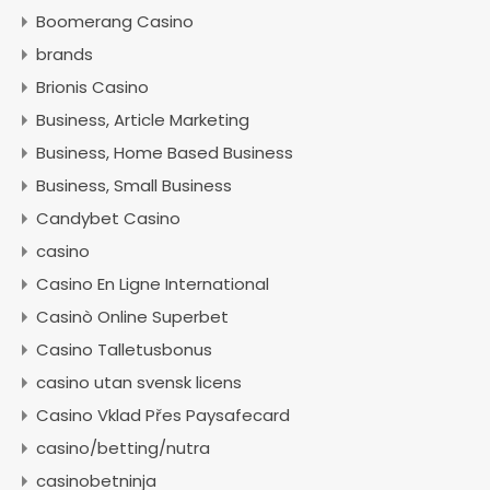
Boomerang Casino
brands
Brionis Casino
Business, Article Marketing
Business, Home Based Business
Business, Small Business
Candybet Casino
casino
Casino En Ligne International
Casinò Online Superbet
Casino Talletusbonus
casino utan svensk licens
Casino Vklad Přes Paysafecard
casino/betting/nutra
casinobetninja