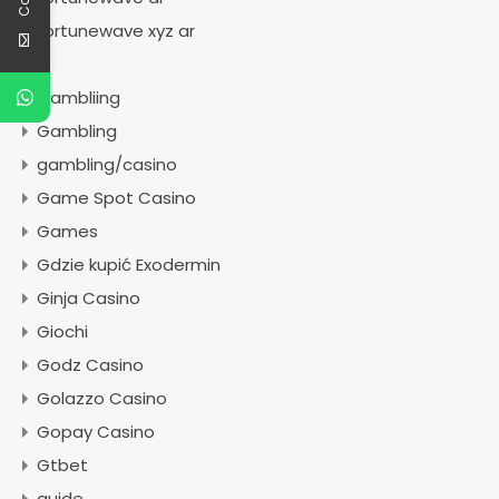
fortunewave xyz ar
fr
Gambliing
Gambling
gambling/casino
Game Spot Casino
Games
Gdzie kupić Exodermin
Ginja Casino
Giochi
Godz Casino
Golazzo Casino
Gopay Casino
Gtbet
guide