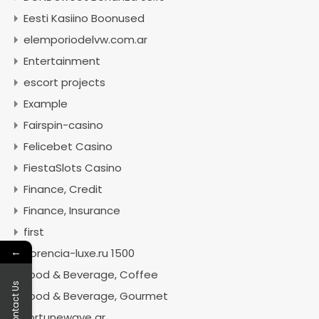
Eesti Kasiino Boonused
elemporiodelvw.com.ar
Entertainment
escort projects
Example
Fairspin-casino
Felicebet Casino
FiestaSlots Casino
Finance, Credit
Finance, Insurance
first
←
florencia-luxe.ru 1500
Food & Beverage, Coffee
Contact Us
Food & Beverage, Gourmet
fortunewave ar