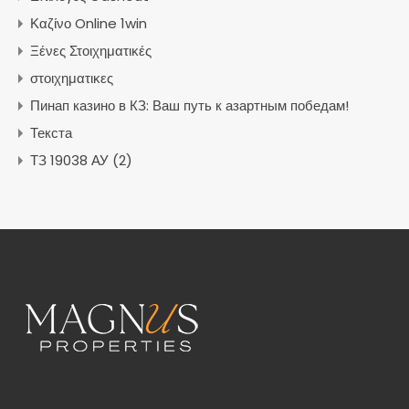
Καζίνο Online 1win
Ξένες Στοιχηματικές
στοιχηματικες
Пинап казино в КЗ: Ваш путь к азартным победам!
Текста
ТЗ 19038 АУ (2)