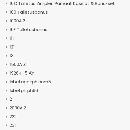
10€ Talletus Zimpler: Parhaat Kasinot & Bonukset
100 Talletusbonus
1000A Z
10E Talletusbonus
111
121
13
1500A Z
19264_5 АУ
1xbetapp-ph.com5
1xbetph.ph66
2
2000A Z
222
231