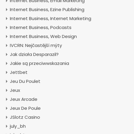
Internet Business, Email Marketing
Internet Business, Ezine Publishing
Internet Business, Internet Marketing
Internet Business, Podcasts
Internet Business, Web Design
IVCRN: Nejčastější mýty
Jak działa Desparazil?
Jakie są przeciwwskazania
Jettbet
Jeu Du Poulet
Jeux
Jeux Arcade
Jeux De Poule
JSlotz Casino
july_bh