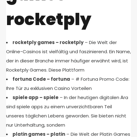
rocketply
rocketply games – rocketply
– Die Welt der
Online-Casinos ist vielfältig und faszinierend. Ein Name,
der in dieser Branche immer häufiger erwähnt wird, ist
Rocketply Games. Diese Plattform
fortuna Code – fortuna
– # Fortuna Promo Code:
Ihre Tür zu exklusiven Casino Vorteilen
spiele app – spiele
– In der heutigen digitalen Ära
sind spiele apps zu einem unverzichtbaren Teil
unseres täglichen Lebens geworden. Sie bieten nicht
nur Unterhaltung, sondern
platin games – platin
– Die Welt der Platin Games