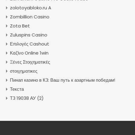
zolotoyabloko.ru A
Zombillion Casino
Zota Bet
Zuluspins Casino
Επιλογές Cashout
Καζίνο Online 1win
Ξένες Στοιχηματικές
στοιχηματικες
Пинап казино в КЗ: Ваш путь к азартным победам!
Текста
ТЗ 19038 АУ (2)