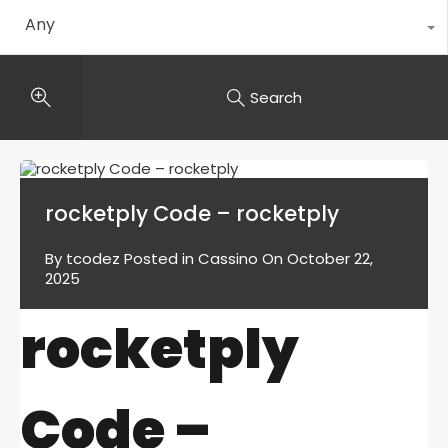
Any
Search
rocketply Code – rocketply
By
tcodez
Posted in
Cassino
On
October 22,
2025
rocketply
Code –