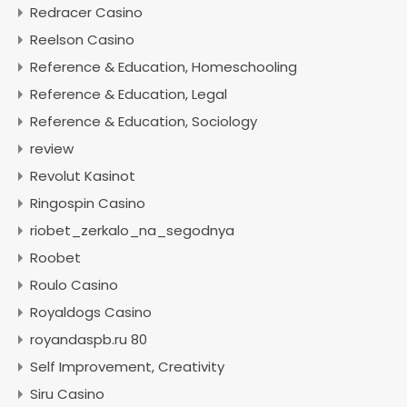
Redracer Casino
Reelson Casino
Reference & Education, Homeschooling
Reference & Education, Legal
Reference & Education, Sociology
review
Revolut Kasinot
Ringospin Casino
riobet_zerkalo_na_segodnya
Roobet
Roulo Casino
Royaldogs Casino
royandaspb.ru 80
Self Improvement, Creativity
Siru Casino