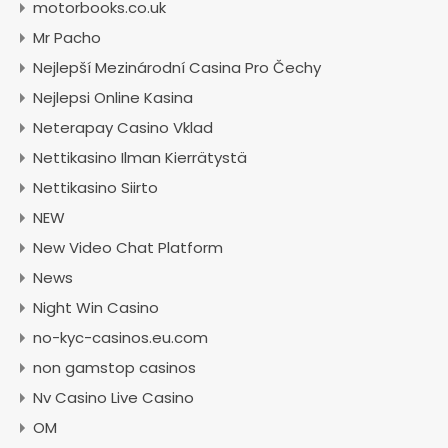
motorbooks.co.uk
Mr Pacho
Nejlepší Mezinárodní Casina Pro Čechy
Nejlepsi Online Kasina
Neterapay Casino Vklad
Nettikasino Ilman Kierrätystä
Nettikasino Siirto
NEW
New Video Chat Platform
News
Night Win Casino
no-kyc-casinos.eu.com
non gamstop casinos
Nv Casino Live Casino
OM