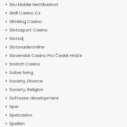
Siru Mobile Nettikasinot
Skrill Casino Cz
Slimking Casino
Slotosport Casino
Slotsdj
Slotsvaderonline
Slovenské Casino Pro České Hráče
Snatch Casino
Sober living
Society, Divorce
Society, Religion
Software development
Spei
Speicasino
Spellen