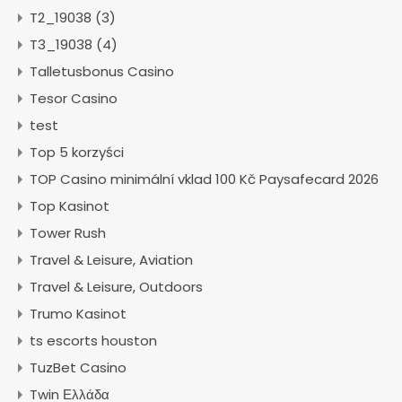
T2_19038 (3)
T3_19038 (4)
Talletusbonus Casino
Tesor Casino
test
Top 5 korzyści
TOP Casino minimální vklad 100 Kč Paysafecard 2026
Top Kasinot
Tower Rush
Travel & Leisure, Aviation
Travel & Leisure, Outdoors
Trumo Kasinot
ts escorts houston
TuzBet Casino
Twin Ελλάδα