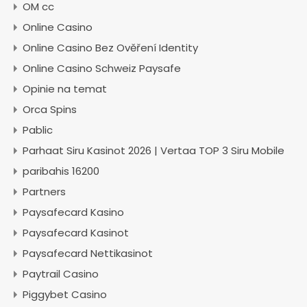
OM cc
Online Casino
Online Casino Bez Ověření Identity
Online Casino Schweiz Paysafe
Opinie na temat
Orca Spins
Pablic
Parhaat Siru Kasinot 2026 | Vertaa TOP 3 Siru Mobile
paribahis 16200
Partners
Paysafecard Kasino
Paysafecard Kasinot
Paysafecard Nettikasinot
Paytrail Casino
Piggybet Casino