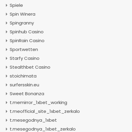
Spiele
Spin Winera
Spingranny
Spinhub Casino
SpinRain Casino
Sportwetten
Starfy Casino
Stealthbet Casino
stoichimata
surfersskin.eu
Sweet Bonanza
t.memirror_1xbet_working
t.meofficial_site_1xbet_zerkalo
t.mesegodnya_1xbet
t.mesegodnya_1xbet_zerkalo