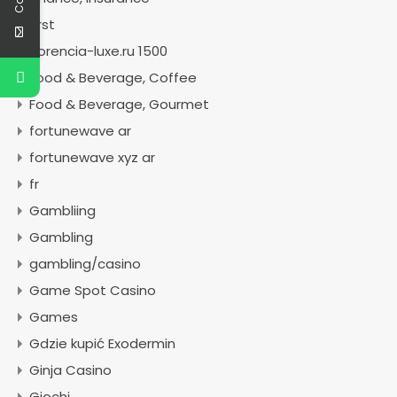
first
florencia-luxe.ru 1500
Food & Beverage, Coffee
Food & Beverage, Gourmet
fortunewave ar
fortunewave xyz ar
fr
Gambliing
Gambling
gambling/casino
Game Spot Casino
Games
Gdzie kupić Exodermin
Ginja Casino
Giochi