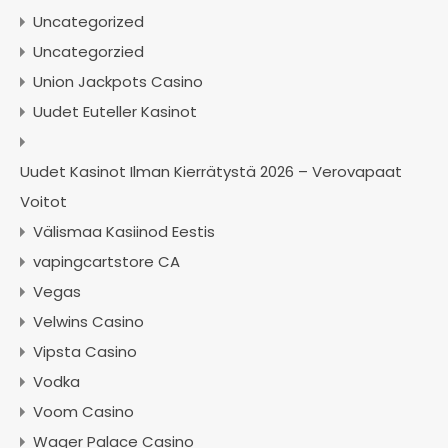
Uncategorized
Uncategorzied
Union Jackpots Casino
Uudet Euteller Kasinot
Uudet Kasinot Ilman Kierrätystä 2026 – Verovapaat
Voitot
Välismaa Kasiinod Eestis
vapingcartstore CA
Vegas
Velwins Casino
Vipsta Casino
Vodka
Voom Casino
Wager Palace Casino