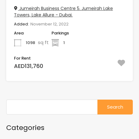
Jumeirah Business Centre 5. Jumeirah Lake
Towers, Lake Allure - Dubai.
Added:
November 12, 2022
Area
Parkings
sq ft
1098
1
For Rent
AED131,760
Search
for:
Categories