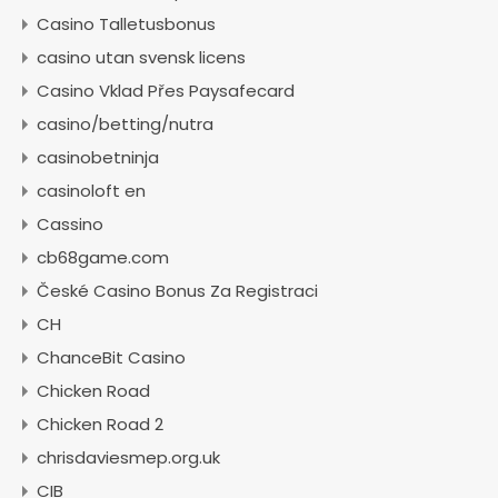
Casino Talletusbonus
casino utan svensk licens
Casino Vklad Přes Paysafecard
casino/betting/nutra
casinobetninja
casinoloft en
Cassino
cb68game.com
České Casino Bonus Za Registraci
CH
ChanceBit Casino
Chicken Road
Chicken Road 2
chrisdaviesmep.org.uk
CIB