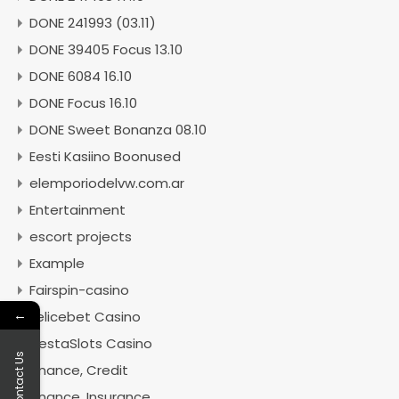
DONE 241993 (03.11)
DONE 39405 Focus 13.10
DONE 6084 16.10
DONE Focus 16.10
DONE Sweet Bonanza 08.10
Eesti Kasiino Boonused
elemporiodelvw.com.ar
Entertainment
escort projects
Example
Fairspin-casino
←
Felicebet Casino
FiestaSlots Casino
Contact Us
Finance, Credit
Finance, Insurance