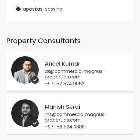
apostas
,
cassino
Property Consultants
Aneel Kumar
ak@commercial.magnus-
properties.com
+971 52 524 9052
Manish Serai
ms@commercial.magnus-
properties.com
+971 56 524 0888