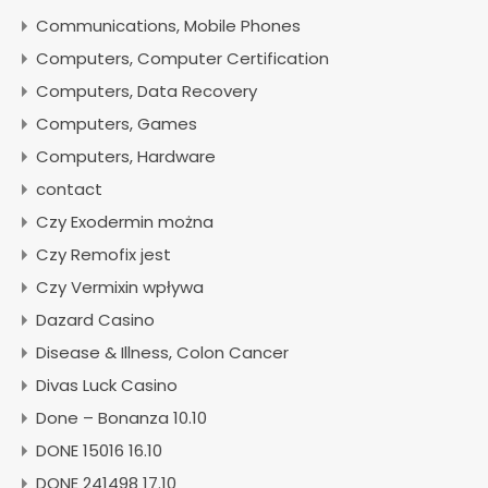
Communications, Mobile Phones
Computers, Computer Certification
Computers, Data Recovery
Computers, Games
Computers, Hardware
contact
Czy Exodermin można
Czy Remofix jest
Czy Vermixin wpływa
Dazard Casino
Disease & Illness, Colon Cancer
Divas Luck Casino
Done – Bonanza 10.10
DONE 15016 16.10
DONE 241498 17.10