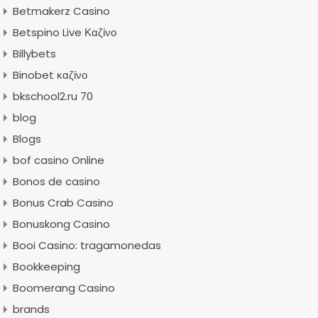
Betmakerz Casino
Betspino Live Καζίνο
Billybets
Binobet καζίνο
bkschool2.ru 70
blog
Blogs
bof casino Online
Bonos de casino
Bonus Crab Casino
Bonuskong Casino
Booi Casino: tragamonedas
Bookkeeping
Boomerang Casino
brands