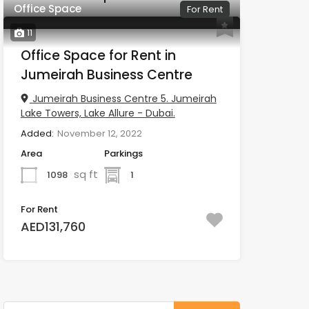
Office Space
For Rent
11
Office Space for Rent in
Jumeirah Business Centre
Jumeirah Business Centre 5. Jumeirah
Lake Towers, Lake Allure - Dubai.
Added:
November 12, 2022
Area
Parkings
sq ft
1098
1
For Rent
AED131,760
Search