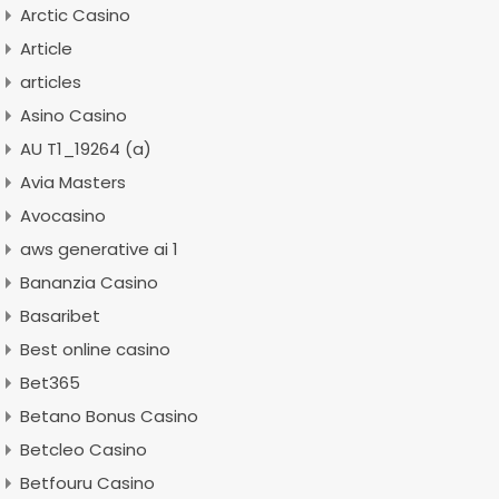
Arctic Casino
Article
articles
Asino Casino
AU T1_19264 (a)
Avia Masters
Avocasino
aws generative ai 1
Bananzia Casino
Basaribet
Best online casino
Bet365
Betano Bonus Casino
Betcleo Casino
Betfouru Casino