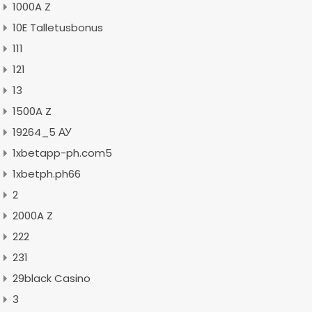
1000A Z
10E Talletusbonus
111
121
13
1500A Z
19264_5 АУ
1xbetapp-ph.com5
1xbetph.ph66
2
2000A Z
222
231
29black Casino
3