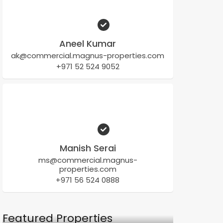
Aneel Kumar
ak@commercial.magnus-properties.com
+971 52 524 9052
Manish Serai
ms@commercial.magnus-
properties.com
+971 56 524 0888
Featured Properties