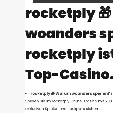
rocketply 
woanders sp
rocketply i
Top-Casino.
rocketply 🎁 Warum woanders spielen? r
Spielen Sie im rocketply Online-Casino mit 200
exklusiven Spielen und Jackpots sichern.