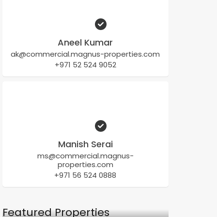
Aneel Kumar
ak@commercial.magnus-properties.com
+971 52 524 9052
Manish Serai
ms@commercial.magnus-
properties.com
+971 56 524 0888
Featured Properties