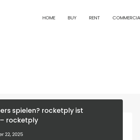
HOME
BUY
RENT
COM
HOME
BUY
RENT
COMMERCIA
s spielen? rocketply ist
– rocketply
r 22, 2025