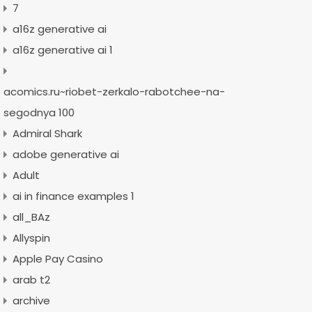
7
a16z generative ai
a16z generative ai 1
acomics.ru~riobet-zerkalo-rabotchee-na-
segodnya 100
Admiral Shark
adobe generative ai
Adult
ai in finance examples 1
all_BAz
Allyspin
Apple Pay Casino
arab t2
archive