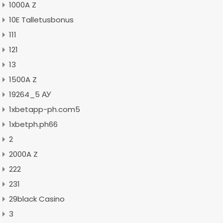
1000A Z
10E Talletusbonus
111
121
13
1500A Z
19264_5 АУ
1xbetapp-ph.com5
1xbetph.ph66
2
2000A Z
222
231
29black Casino
3