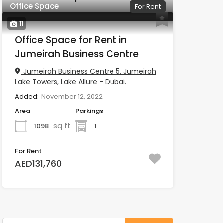
Office Space
For Rent
11
Office Space for Rent in
Jumeirah Business Centre
Jumeirah Business Centre 5. Jumeirah
Lake Towers, Lake Allure - Dubai.
Added:
November 12, 2022
Area
Parkings
sq ft
1098
1
For Rent
AED131,760
Search