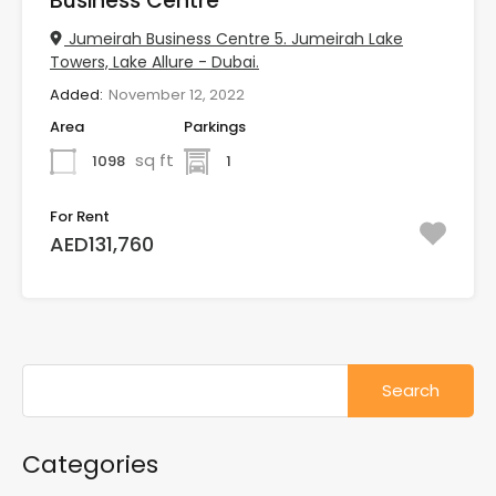
Business Centre
Jumeirah Business Centre 5. Jumeirah Lake
Towers, Lake Allure - Dubai.
Added:
November 12, 2022
Area
Parkings
sq ft
1098
1
For Rent
AED131,760
Search
for:
Categories