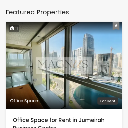
Featured Properties
11
Office Space
For Rent
Office Space for Rent in Jumeirah