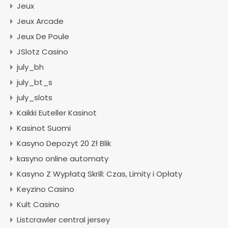
Jeux
Jeux Arcade
Jeux De Poule
JSlotz Casino
july_bh
july_bt_s
july_slots
Kaikki Euteller Kasinot
Kasinot Suomi
Kasyno Depozyt 20 Zł Blik
kasyno online automaty
Kasyno Z Wypłatą Skrill: Czas, Limity i Opłaty
Keyzino Casino
Kult Casino
Listcrawler central jersey