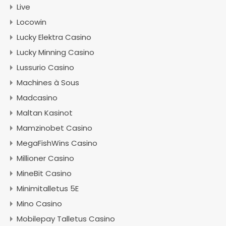
Live
Locowin
Lucky Elektra Casino
Lucky Minning Casino
Lussurio Casino
Machines à Sous
Madcasino
Maltan Kasinot
Mamzinobet Casino
MegaFishWins Casino
Millioner Casino
MineBit Casino
Minimitalletus 5E
Mino Casino
Mobilepay Talletus Casino