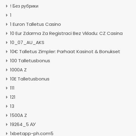
! Без рубрики
1
1 Euron Talletus Casino
10 Eur Zdarma Za Registraci Bez Vkladu: CZ Casina
10_07_AU_AKS
10€ Talletus Zimpler: Parhaat Kasinot & Bonukset
100 Talletusbonus
1000A Z
10E Talletusbonus
111
121
13
1500A Z
19264_5 АУ
1xbetapp-ph.com5