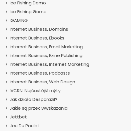
Ice Fishing Demo
Ice Fishing Game
IGAMING
Internet Business, Domains
Internet Business, Ebooks
Internet Business, Email Marketing
Internet Business, Ezine Publishing
Internet Business, Internet Marketing
Internet Business, Podcasts
Internet Business, Web Design
IVCRN: Nejčastější mýty
Jak działa Desparazil?
Jakie są przeciwwskazania
Jettbet
Jeu Du Poulet