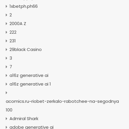
1xbetph.ph66
2
2000A Z
222
231
29black Casino
3
7
a16z generative ai
a16z generative ai 1
acomics.ru~riobet-zerkalo-rabotchee-na-segodnya
100
Admiral Shark
adobe generative ai