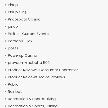
PinUp
PinUp Giriş
Piratepots Casino
pınco
Politics, Current Events
Poradnik – jak
posts
Powerup Casino
pro-dom-mebel.ru 500
Product Reviews, Consumer Electronics
Product Reviews, Movie Reviews
Public
Rainbet
Recreation & Sports, Biking
Recreation & Sports, Fishing