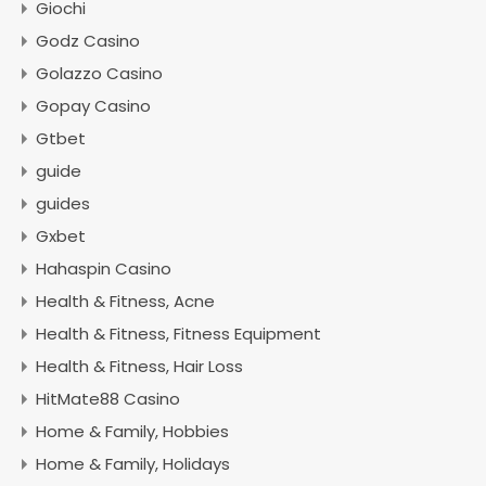
Giochi
Godz Casino
Golazzo Casino
Gopay Casino
Gtbet
guide
guides
Gxbet
Hahaspin Casino
Health & Fitness, Acne
Health & Fitness, Fitness Equipment
Health & Fitness, Hair Loss
HitMate88 Casino
Home & Family, Hobbies
Home & Family, Holidays