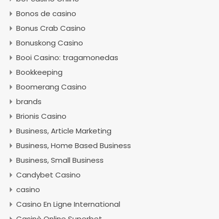
Bonos de casino
Bonus Crab Casino
Bonuskong Casino
Booi Casino: tragamonedas
Bookkeeping
Boomerang Casino
brands
Brionis Casino
Business, Article Marketing
Business, Home Based Business
Business, Small Business
Candybet Casino
casino
Casino En Ligne International
Casinò Online Superbet