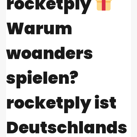
rocketply
Warum
woanders
spielen?
rocketply ist
Deutschlands