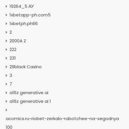
19264_5 АУ
1xbetapp-ph.com5
1xbetph.ph66
2
2000A Z
222
231
29black Casino
3
7
a16z generative ai
a16z generative ai 1
acomics.ru~riobet-zerkalo-rabotchee-na-segodnya
100