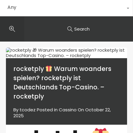
Any
Search
rocketply
Warum woanders
spielen? rocketply ist
Deutschlands Top-Casino. –
rocketply
By
tcodez
Posted in
Cassino
On
October 22,
2025