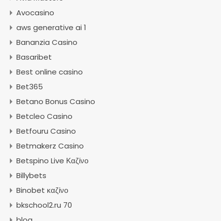
Avocasino
aws generative ai 1
Bananzia Casino
Basaribet
Best online casino
Bet365
Betano Bonus Casino
Betcleo Casino
Betfouru Casino
Betmakerz Casino
Betspino Live Καζίνο
Billybets
Binobet καζίνο
bkschool2.ru 70
blog