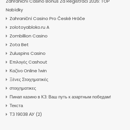
Zahraniční Casino Bonus Za Registraci 2026: TOP
Nabídky
Zahraniční Casino Pro České Hráče
zolotoyabloko.ru A
Zombillion Casino
Zota Bet
Zuluspins Casino
Επιλογές Cashout
Καζίνο Online 1win
Ξένες Στοιχηματικές
στοιχηματικες
Пинап казино в КЗ: Ваш путь к азартным победам!
Текста
ТЗ 19038 АУ (2)