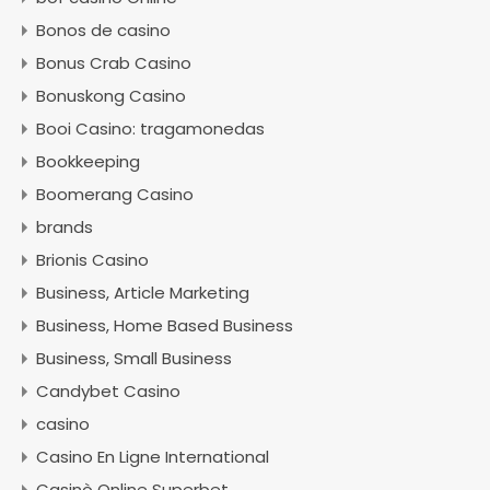
Bonos de casino
Bonus Crab Casino
Bonuskong Casino
Booi Casino: tragamonedas
Bookkeeping
Boomerang Casino
brands
Brionis Casino
Business, Article Marketing
Business, Home Based Business
Business, Small Business
Candybet Casino
casino
Casino En Ligne International
Casinò Online Superbet