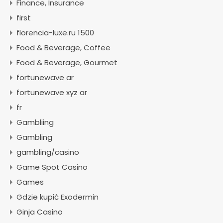
Finance, Insurance
first
florencia-luxe.ru 1500
Food & Beverage, Coffee
Food & Beverage, Gourmet
fortunewave ar
fortunewave xyz ar
fr
Gambliing
Gambling
gambling/casino
Game Spot Casino
Games
Gdzie kupić Exodermin
Ginja Casino