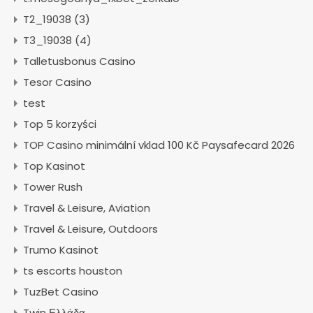
T2_19038 (3)
T3_19038 (4)
Talletusbonus Casino
Tesor Casino
test
Top 5 korzyści
TOP Casino minimální vklad 100 Kč Paysafecard 2026
Top Kasinot
Tower Rush
Travel & Leisure, Aviation
Travel & Leisure, Outdoors
Trumo Kasinot
ts escorts houston
TuzBet Casino
Twin Ελλάδα