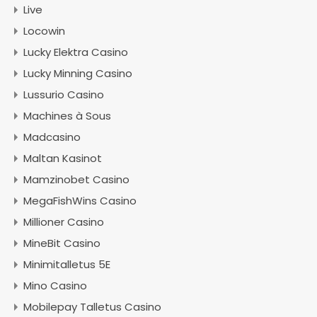
Live
Locowin
Lucky Elektra Casino
Lucky Minning Casino
Lussurio Casino
Machines à Sous
Madcasino
Maltan Kasinot
Mamzinobet Casino
MegaFishWins Casino
Millioner Casino
MineBit Casino
Minimitalletus 5E
Mino Casino
Mobilepay Talletus Casino