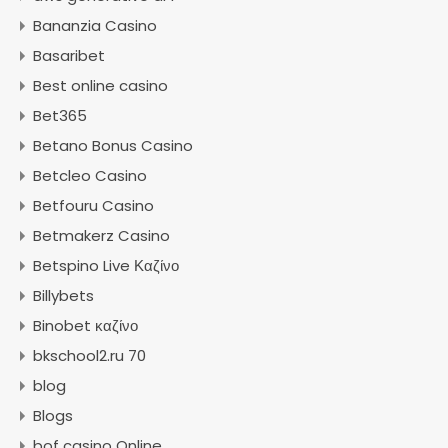
Bananzia Casino
Basaribet
Best online casino
Bet365
Betano Bonus Casino
Betcleo Casino
Betfouru Casino
Betmakerz Casino
Betspino Live Καζίνο
Billybets
Binobet καζίνο
bkschool2.ru 70
blog
Blogs
bof casino Online