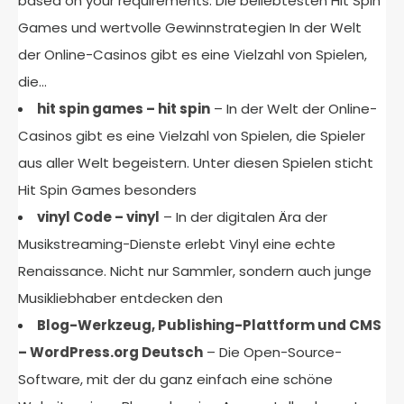
based on your requirements: Die beliebtesten Hit Spin
Games und wertvolle Gewinnstrategien In der Welt
der Online-Casinos gibt es eine Vielzahl von Spielen,
die…
hit spin games – hit spin
– In der Welt der Online-
Casinos gibt es eine Vielzahl von Spielen, die Spieler
aus aller Welt begeistern. Unter diesen Spielen sticht
Hit Spin Games besonders
vinyl Code – vinyl
– In der digitalen Ära der
Musikstreaming-Dienste erlebt Vinyl eine echte
Renaissance. Nicht nur Sammler, sondern auch junge
Musikliebhaber entdecken den
Blog-Werkzeug, Publishing-Plattform und CMS
– WordPress.org Deutsch
– Die Open-Source-
Software, mit der du ganz einfach eine schöne