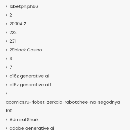
1xbetph.ph66
2
2000A Z
222
231
29black Casino
3
7
a16z generative ai
a16z generative ai 1
acomics.ru~riobet-zerkalo-rabotchee-na-segodnya
100
Admiral Shark
adobe generative ai