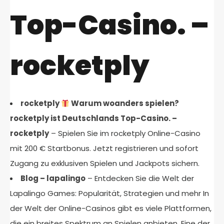
Top-Casino. –
rocketply
rocketply
Warum woanders spielen?
rocketply ist Deutschlands Top-Casino. –
rocketply
– Spielen Sie im rocketply Online-Casino
mit 200 € Startbonus. Jetzt registrieren und sofort
Zugang zu exklusiven Spielen und Jackpots sichern.
Blog – lapalingo
– Entdecken Sie die Welt der
Lapalingo Games: Popularität, Strategien und mehr In
der Welt der Online-Casinos gibt es viele Plattformen,
die ein breites Spektrum an Spielen anbieten. Eine der