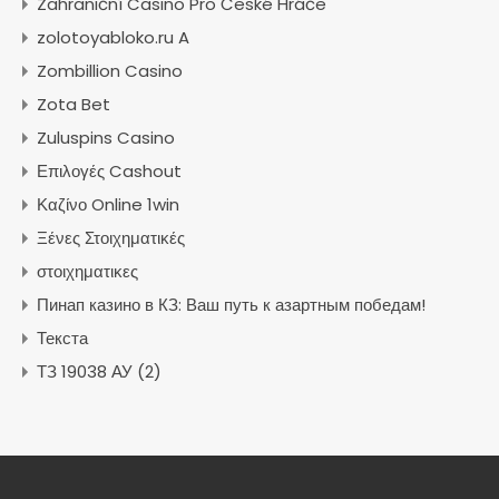
Zahraniční Casino Pro České Hráče
zolotoyabloko.ru A
Zombillion Casino
Zota Bet
Zuluspins Casino
Επιλογές Cashout
Καζίνο Online 1win
Ξένες Στοιχηματικές
στοιχηματικες
Пинап казино в КЗ: Ваш путь к азартным победам!
Текста
ТЗ 19038 АУ (2)