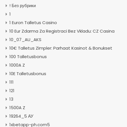
! Без рубрики
1
1 Euron Talletus Casino
10 Eur Zdarma Za Registraci Bez Vkladu: CZ Casina
10_07_AU_AKS
10€ Talletus Zimpler: Parhaat Kasinot & Bonukset
100 Talletusbonus
1000A Z
10E Talletusbonus
111
121
13
1500A Z
19264_5 АУ
1xbetapp-ph.com5