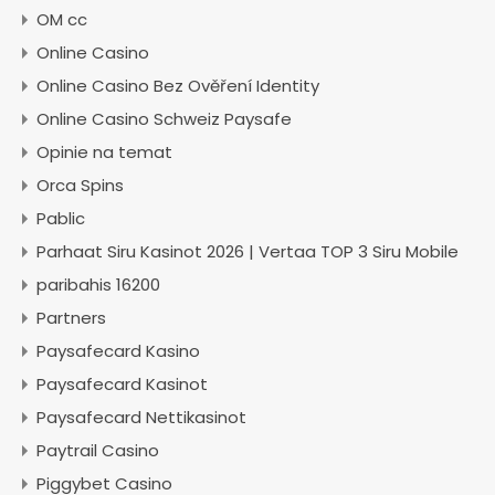
OM cc
Online Casino
Online Casino Bez Ověření Identity
Online Casino Schweiz Paysafe
Opinie na temat
Orca Spins
Pablic
Parhaat Siru Kasinot 2026 | Vertaa TOP 3 Siru Mobile
paribahis 16200
Partners
Paysafecard Kasino
Paysafecard Kasinot
Paysafecard Nettikasinot
Paytrail Casino
Piggybet Casino