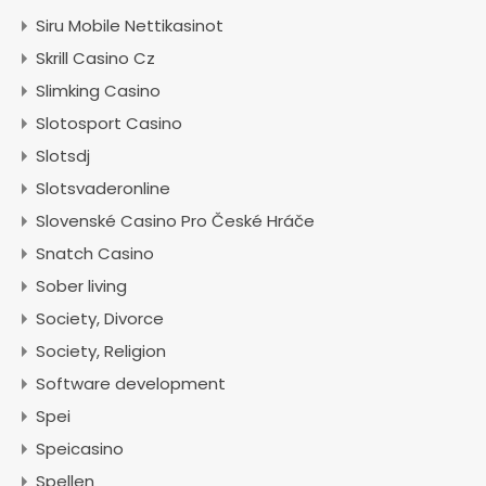
Siru Mobile Nettikasinot
Skrill Casino Cz
Slimking Casino
Slotosport Casino
Slotsdj
Slotsvaderonline
Slovenské Casino Pro České Hráče
Snatch Casino
Sober living
Society, Divorce
Society, Religion
Software development
Spei
Speicasino
Spellen