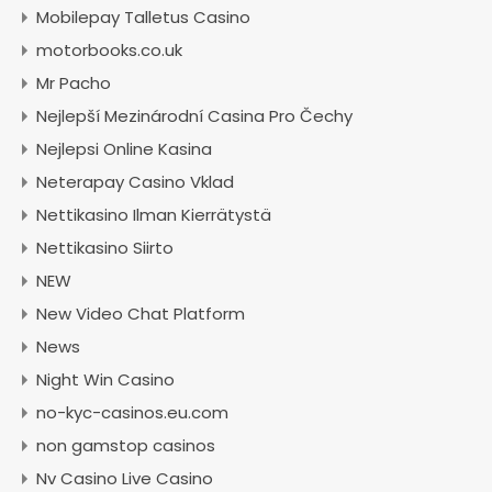
Mobilepay Talletus Casino
motorbooks.co.uk
Mr Pacho
Nejlepší Mezinárodní Casina Pro Čechy
Nejlepsi Online Kasina
Neterapay Casino Vklad
Nettikasino Ilman Kierrätystä
Nettikasino Siirto
NEW
New Video Chat Platform
News
Night Win Casino
no-kyc-casinos.eu.com
non gamstop casinos
Nv Casino Live Casino