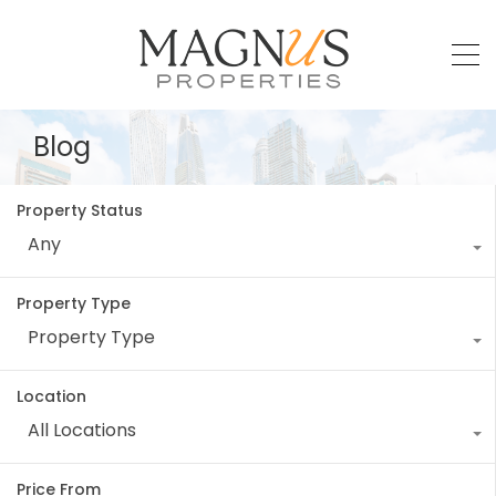
Blog
Property Status
Any
Property Type
Property Type
Location
All Locations
Price From