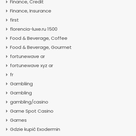
Finance, Credit
Finance, Insurance
first
florencia-luxe.ru 1500
Food & Beverage, Coffee
Food & Beverage, Gourmet
fortunewave ar
fortunewave xyz ar
fr
Gambliing
Gambling
gambling/casino
Game Spot Casino
Games
Gdzie kupić Exodermin