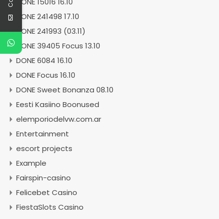
DONE 15016 16.10
DONE 241498 17.10
DONE 241993 (03.11)
DONE 39405 Focus 13.10
DONE 6084 16.10
DONE Focus 16.10
DONE Sweet Bonanza 08.10
Eesti Kasiino Boonused
elemporiodelvw.com.ar
Entertainment
escort projects
Example
Fairspin-casino
Felicebet Casino
FiestaSlots Casino