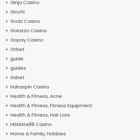
Ginja Casino
Giochi
Godz Casino
Golazzo Casino
Gopay Casino
Gtbet
guide
guides
Gxbet
Hahaspin Casino
Health & Fitness, Acne
Health & Fitness, Fitness Equipment
Health & Fitness, Hair Loss
HitMate88 Casino
Home & Family, Hobbies