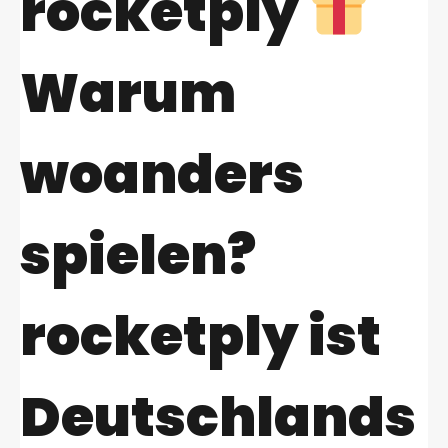
rocketply
Warum
woanders
spielen?
rocketply ist
Deutschlands