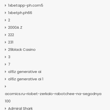
1xbetapp-ph.com5
1xbetph.ph66
2
2000A Z
222
231
29black Casino
3
7
a16z generative ai
a16z generative ai 1
acomics.ru~riobet-zerkalo-rabotchee-na-segodnya
100
Admiral Shark