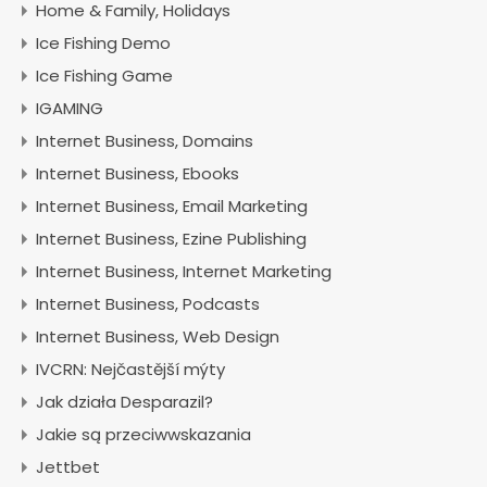
Home & Family, Holidays
Ice Fishing Demo
Ice Fishing Game
IGAMING
Internet Business, Domains
Internet Business, Ebooks
Internet Business, Email Marketing
Internet Business, Ezine Publishing
Internet Business, Internet Marketing
Internet Business, Podcasts
Internet Business, Web Design
IVCRN: Nejčastější mýty
Jak działa Desparazil?
Jakie są przeciwwskazania
Jettbet