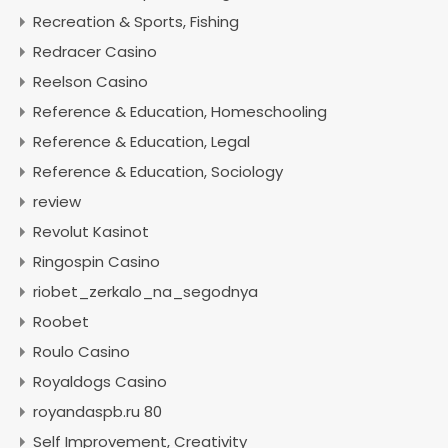
Recreation & Sports, Fishing
Redracer Casino
Reelson Casino
Reference & Education, Homeschooling
Reference & Education, Legal
Reference & Education, Sociology
review
Revolut Kasinot
Ringospin Casino
riobet_zerkalo_na_segodnya
Roobet
Roulo Casino
Royaldogs Casino
royandaspb.ru 80
Self Improvement, Creativity