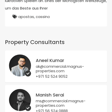
lukrativen Spielen an. Eines der wichtigsten Werkzeuge,
um das Beste aus Ihrer
apostas
,
cassino
Property Consultants
Aneel Kumar
ak@commercial.magnus-
properties.com
+971 52 524 9052
Manish Serai
ms@commercial.magnus-
properties.com
+971 56 524 0888