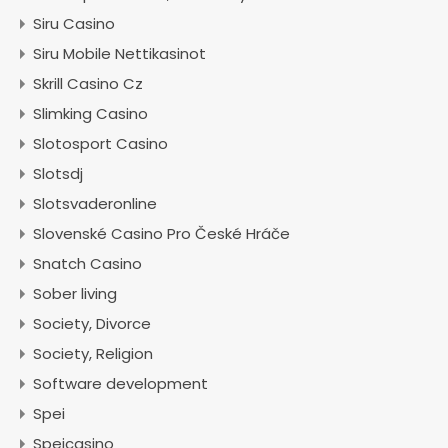
Siru Casino
Siru Mobile Nettikasinot
Skrill Casino Cz
Slimking Casino
Slotosport Casino
Slotsdj
Slotsvaderonline
Slovenské Casino Pro České Hráče
Snatch Casino
Sober living
Society, Divorce
Society, Religion
Software development
Spei
Speicasino