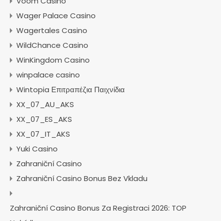
Voom Casino
Wager Palace Casino
Wagertales Casino
WildChance Casino
WinKingdom Casino
winpalace casino
Wintopia Επιτραπέζια Παιχνίδια
XX_07_AU_AKS
XX_07_ES_AKS
XX_07_IT_AKS
Yuki Casino
Zahraniční Casino
Zahraniční Casino Bonus Bez Vkladu
Zahraniční Casino Bonus Za Registraci 2026: TOP