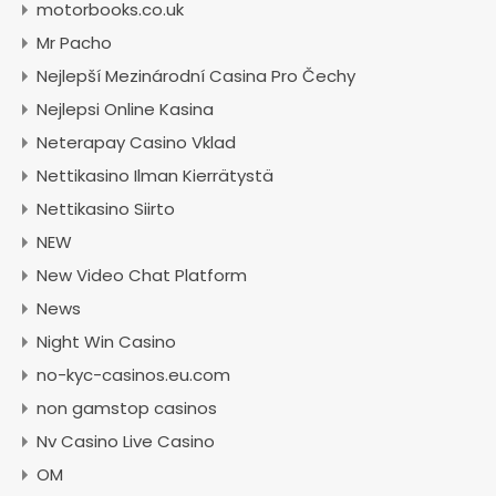
motorbooks.co.uk
Mr Pacho
Nejlepší Mezinárodní Casina Pro Čechy
Nejlepsi Online Kasina
Neterapay Casino Vklad
Nettikasino Ilman Kierrätystä
Nettikasino Siirto
NEW
New Video Chat Platform
News
Night Win Casino
no-kyc-casinos.eu.com
non gamstop casinos
Nv Casino Live Casino
OM