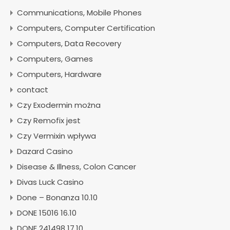
Communications, Mobile Phones
Computers, Computer Certification
Computers, Data Recovery
Computers, Games
Computers, Hardware
contact
Czy Exodermin można
Czy Remofix jest
Czy Vermixin wpływa
Dazard Casino
Disease & Illness, Colon Cancer
Divas Luck Casino
Done – Bonanza 10.10
DONE 15016 16.10
DONE 241498 17.10