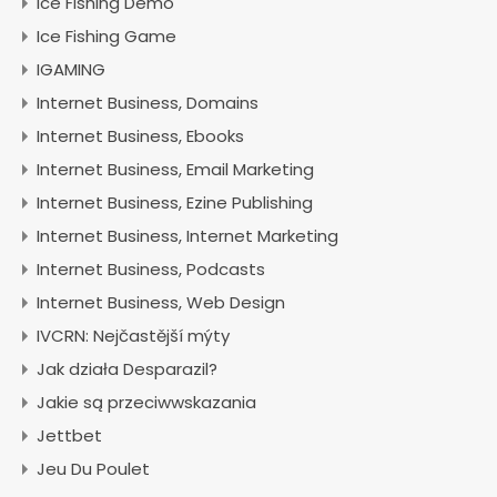
Ice Fishing Demo
Ice Fishing Game
IGAMING
Internet Business, Domains
Internet Business, Ebooks
Internet Business, Email Marketing
Internet Business, Ezine Publishing
Internet Business, Internet Marketing
Internet Business, Podcasts
Internet Business, Web Design
IVCRN: Nejčastější mýty
Jak działa Desparazil?
Jakie są przeciwwskazania
Jettbet
Jeu Du Poulet