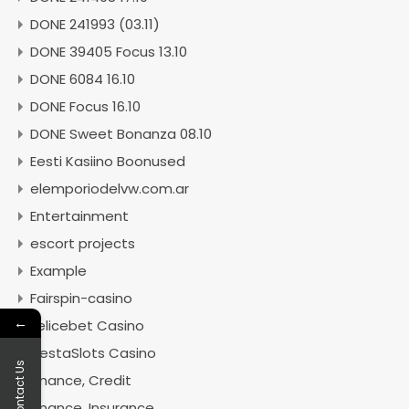
DONE 241993 (03.11)
DONE 39405 Focus 13.10
DONE 6084 16.10
DONE Focus 16.10
DONE Sweet Bonanza 08.10
Eesti Kasiino Boonused
elemporiodelvw.com.ar
Entertainment
escort projects
Example
Fairspin-casino
←
Felicebet Casino
FiestaSlots Casino
Contact Us
Finance, Credit
Finance, Insurance