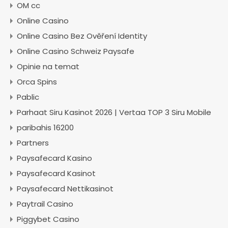
OM cc
Online Casino
Online Casino Bez Ověření Identity
Online Casino Schweiz Paysafe
Opinie na temat
Orca Spins
Pablic
Parhaat Siru Kasinot 2026 | Vertaa TOP 3 Siru Mobile
paribahis 16200
Partners
Paysafecard Kasino
Paysafecard Kasinot
Paysafecard Nettikasinot
Paytrail Casino
Piggybet Casino