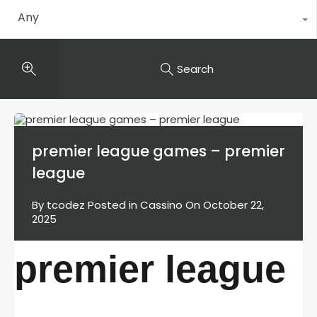
Any
Search
premier league games – premier
league
By
tcodez
Posted in
Cassino
On
October 22,
2025
premier league