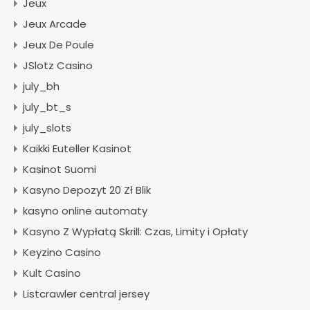
Jeux
Jeux Arcade
Jeux De Poule
JSlotz Casino
july_bh
july_bt_s
july_slots
Kaikki Euteller Kasinot
Kasinot Suomi
Kasyno Depozyt 20 Zł Blik
kasyno online automaty
Kasyno Z Wypłatą Skrill: Czas, Limity i Opłaty
Keyzino Casino
Kult Casino
Listcrawler central jersey