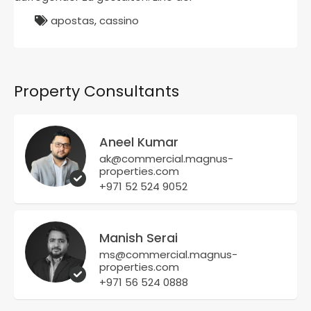
apostas
,
cassino
Property Consultants
Aneel Kumar
ak@commercial.magnus-
properties.com
+971 52 524 9052
Manish Serai
ms@commercial.magnus-
properties.com
+971 56 524 0888