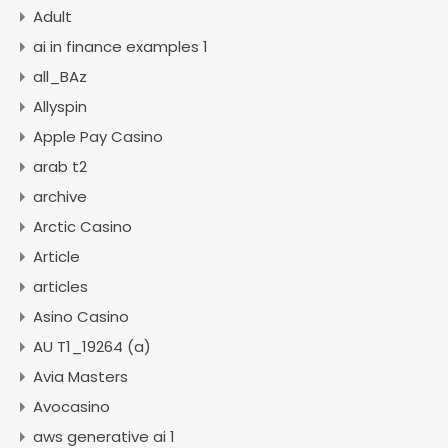
Adult
ai in finance examples 1
all_BAz
Allyspin
Apple Pay Casino
arab t2
archive
Arctic Casino
Article
articles
Asino Casino
AU T1_19264 (a)
Avia Masters
Avocasino
aws generative ai 1