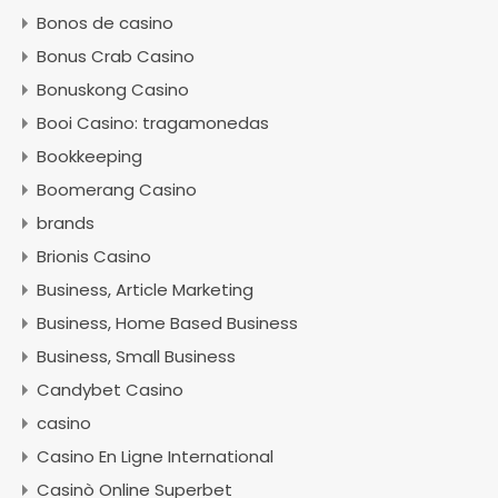
Bonos de casino
Bonus Crab Casino
Bonuskong Casino
Booi Casino: tragamonedas
Bookkeeping
Boomerang Casino
brands
Brionis Casino
Business, Article Marketing
Business, Home Based Business
Business, Small Business
Candybet Casino
casino
Casino En Ligne International
Casinò Online Superbet