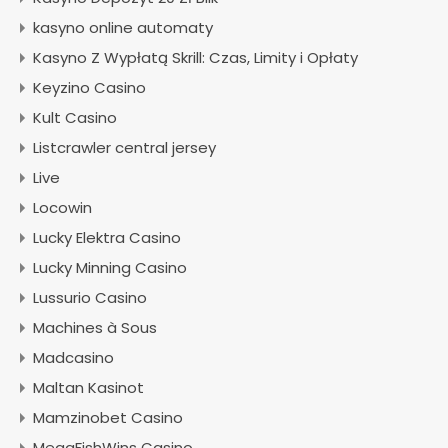
kasyno online automaty
Kasyno Z Wypłatą Skrill: Czas, Limity i Opłaty
Keyzino Casino
Kult Casino
Listcrawler central jersey
Live
Locowin
Lucky Elektra Casino
Lucky Minning Casino
Lussurio Casino
Machines à Sous
Madcasino
Maltan Kasinot
Mamzinobet Casino
MegaFishWins Casino