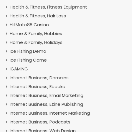
Health & Fitness, Fitness Equipment
Health & Fitness, Hair Loss
HitMate88 Casino
Home & Family, Hobbies
Home & Family, Holidays
Ice Fishing Demo
Ice Fishing Game
IGAMING
Internet Business, Domains
Internet Business, Ebooks
Internet Business, Email Marketing
Internet Business, Ezine Publishing
Internet Business, Internet Marketing
Internet Business, Podcasts
Internet Business, Web Design