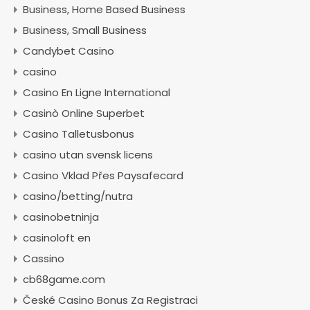
Business, Home Based Business
Business, Small Business
Candybet Casino
casino
Casino En Ligne International
Casinò Online Superbet
Casino Talletusbonus
casino utan svensk licens
Casino Vklad Přes Paysafecard
casino/betting/nutra
casinobetninja
casinoloft en
Cassino
cb68game.com
České Casino Bonus Za Registraci