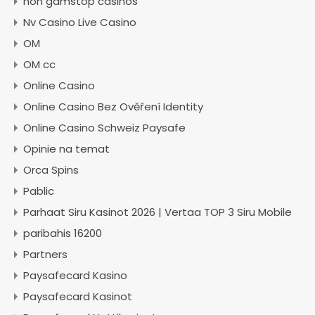
non gamstop casinos
Nv Casino Live Casino
OM
OM cc
Online Casino
Online Casino Bez Ověření Identity
Online Casino Schweiz Paysafe
Opinie na temat
Orca Spins
Pablic
Parhaat Siru Kasinot 2026 | Vertaa TOP 3 Siru Mobile
paribahis 16200
Partners
Paysafecard Kasino
Paysafecard Kasinot