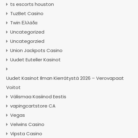
ts escorts houston
TuzBet Casino
Twin Ελλάδα
Uncategorized
Uncategorzied
Union Jackpots Casino
Uudet Euteller Kasinot
Uudet Kasinot Ilman Kierrätystä 2026 – Verovapaat
Voitot
Välismaa Kasiinod Eestis
vapingcartstore CA
Vegas
Velwins Casino
Vipsta Casino