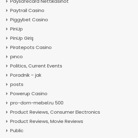
Paysafecard Nettikasinot
Paytrail Casino
Piggybet Casino
PinUp
PinUp Giriş
Piratepots Casino
pınco
Politics, Current Events
Poradnik – jak
posts
Powerup Casino
pro-dom-mebel.ru 500
Product Reviews, Consumer Electronics
Product Reviews, Movie Reviews
Public