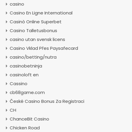
casino
Casino En Ligne International
Casinò Online Superbet
Casino Talletusbonus
casino utan svensk licens
Casino Vklad Přes Paysafecard
casino/betting/nutra
casinobetninja
casinoloft en
Cassino
cb68game.com
České Casino Bonus Za Registraci
CH
ChanceBit Casino
Chicken Road