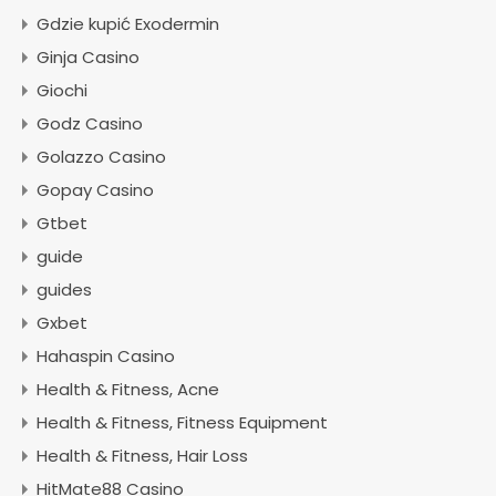
Gdzie kupić Exodermin
Ginja Casino
Giochi
Godz Casino
Golazzo Casino
Gopay Casino
Gtbet
guide
guides
Gxbet
Hahaspin Casino
Health & Fitness, Acne
Health & Fitness, Fitness Equipment
Health & Fitness, Hair Loss
HitMate88 Casino