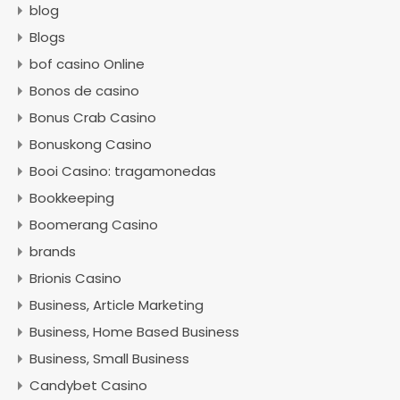
blog
Blogs
bof casino Online
Bonos de casino
Bonus Crab Casino
Bonuskong Casino
Booi Casino: tragamonedas
Bookkeeping
Boomerang Casino
brands
Brionis Casino
Business, Article Marketing
Business, Home Based Business
Business, Small Business
Candybet Casino