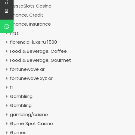
FiestaSlots Casino
Finance, Credit
Finance, Insurance
first
florencia-luxe.ru 1500
Food & Beverage, Coffee
Food & Beverage, Gourmet
fortunewave ar
fortunewave xyz ar
fr
Gambliing
Gambling
gambling/casino
Game Spot Casino
Games