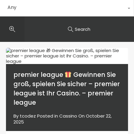
Any
Search
premier league
Gewinnen Sie
groß, spielen Sie sicher – premier
league ist Ihr Casino. – premier
league
By
tcodez
Posted in
Cassino
On
October 22,
2025