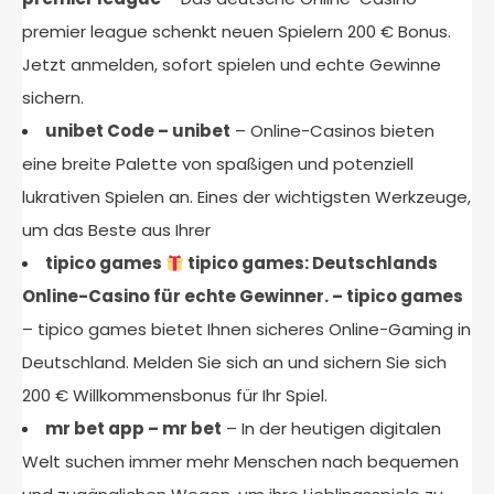
premier league schenkt neuen Spielern 200 € Bonus.
Jetzt anmelden, sofort spielen und echte Gewinne
sichern.
unibet Code – unibet
– Online-Casinos bieten
eine breite Palette von spaßigen und potenziell
lukrativen Spielen an. Eines der wichtigsten Werkzeuge,
um das Beste aus Ihrer
tipico games
tipico games: Deutschlands
Online-Casino für echte Gewinner. – tipico games
– tipico games bietet Ihnen sicheres Online-Gaming in
Deutschland. Melden Sie sich an und sichern Sie sich
200 € Willkommensbonus für Ihr Spiel.
mr bet app – mr bet
– In der heutigen digitalen
Welt suchen immer mehr Menschen nach bequemen