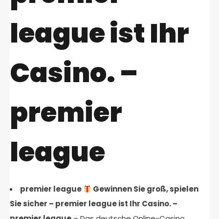
league ist Ihr
Casino. –
premier
league
premier league
Gewinnen Sie groß, spielen
Sie sicher – premier league ist Ihr Casino. –
premier league
– Das deutsche Online-Casino