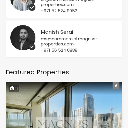
properties.com
+971 52 524 9052
Manish Serai
ms@commercial.magnus-
properties.com
+971 56 524 0888
Featured Properties
11