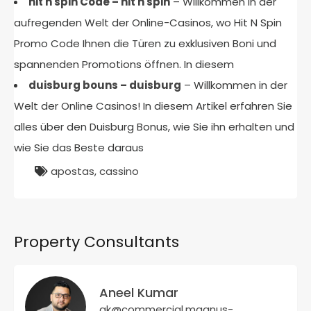
hit n spin Code – hit n spin
– Willkommen in der
aufregenden Welt der Online-Casinos, wo Hit N Spin
Promo Code Ihnen die Türen zu exklusiven Boni und
spannenden Promotions öffnen. In diesem
duisburg bouns – duisburg
– Willkommen in der
Welt der Online Casinos! In diesem Artikel erfahren Sie
alles über den Duisburg Bonus, wie Sie ihn erhalten und
wie Sie das Beste daraus
apostas
,
cassino
Property Consultants
Aneel Kumar
ak@commercial.magnus-