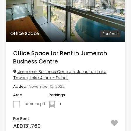
Office Space
For Rent
Office Space for Rent in Jumeirah
Business Centre
Jumeirah Business Centre 5. Jumeirah Lake
Towers, Lake Allure - Dubai.
Added:
November 12, 2022
Area
Parkings
sq ft
1098
1
For Rent
AED131,760