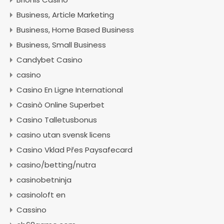
Business, Article Marketing
Business, Home Based Business
Business, Small Business
Candybet Casino
casino
Casino En Ligne International
Casinò Online Superbet
Casino Talletusbonus
casino utan svensk licens
Casino Vklad Přes Paysafecard
casino/betting/nutra
casinobetninja
casinoloft en
Cassino