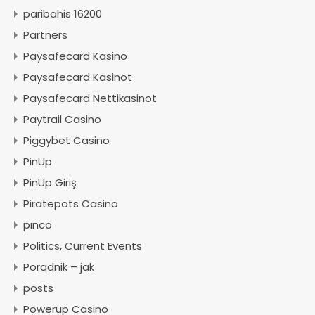
paribahis 16200
Partners
Paysafecard Kasino
Paysafecard Kasinot
Paysafecard Nettikasinot
Paytrail Casino
Piggybet Casino
PinUp
PinUp Giriş
Piratepots Casino
pınco
Politics, Current Events
Poradnik – jak
posts
Powerup Casino