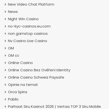
New Video Chat Platform
News
Night Win Casino
no-kyc-casinos.eu.com
non gamstop casinos
Nv Casino Live Casino
OM
OM cc
Online Casino
Online Casino Bez Ověření Identity
Online Casino Schweiz Paysafe
Opinie na temat
Orca Spins
Pablic
Parhaat Siru Kasinot 2026 | Vertaa TOP 3 Siru Mobile