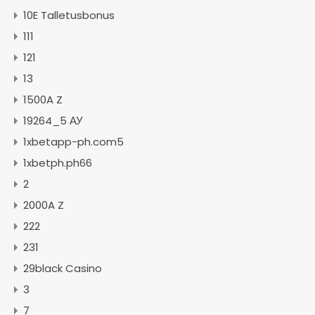
10E Talletusbonus
111
121
13
1500A Z
19264_5 АУ
1xbetapp-ph.com5
1xbetph.ph66
2
2000A Z
222
231
29black Casino
3
7