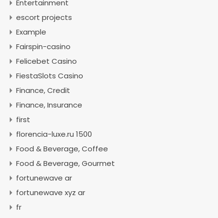
Entertainment
escort projects
Example
Fairspin-casino
Felicebet Casino
FiestaSlots Casino
Finance, Credit
Finance, Insurance
first
florencia-luxe.ru 1500
Food & Beverage, Coffee
Food & Beverage, Gourmet
fortunewave ar
fortunewave xyz ar
fr