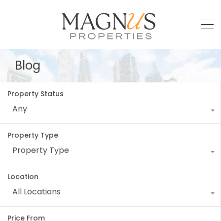
Blog
Property Status
Any
Property Type
Property Type
Location
All Locations
Price From