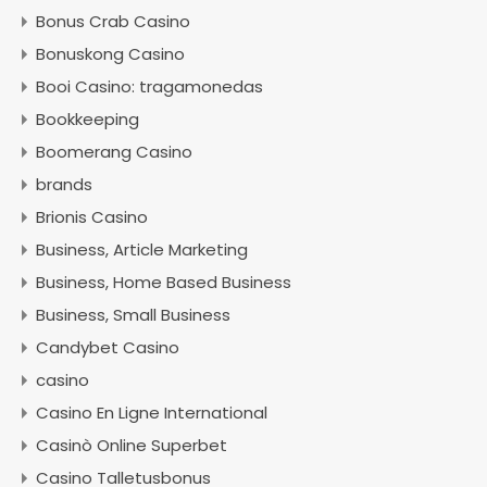
Bonus Crab Casino
Bonuskong Casino
Booi Casino: tragamonedas
Bookkeeping
Boomerang Casino
brands
Brionis Casino
Business, Article Marketing
Business, Home Based Business
Business, Small Business
Candybet Casino
casino
Casino En Ligne International
Casinò Online Superbet
Casino Talletusbonus