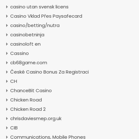
casino utan svensk licens
Casino Vklad Přes Paysafecard
casino/betting/nutra
casinobetninja
casinoloft en
Cassino
cb68game.com
České Casino Bonus Za Registraci
CH
ChanceBit Casino
Chicken Road
Chicken Road 2
chrisdaviesmep.org.uk
CIB
Communications, Mobile Phones