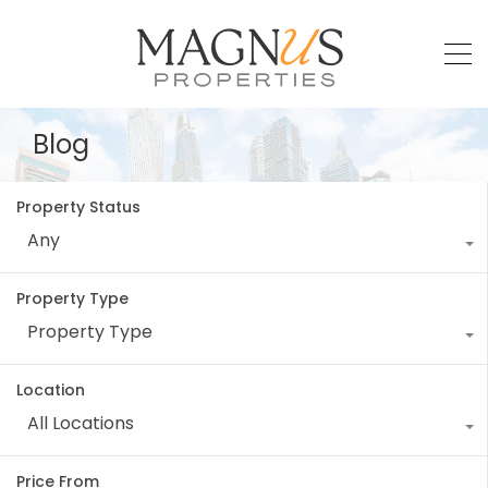
Blog
Property Status
Any
Property Type
Property Type
Location
All Locations
Price From