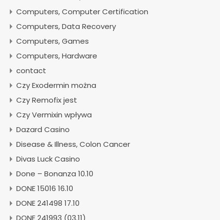
Computers, Computer Certification
Computers, Data Recovery
Computers, Games
Computers, Hardware
contact
Czy Exodermin można
Czy Remofix jest
Czy Vermixin wpływa
Dazard Casino
Disease & Illness, Colon Cancer
Divas Luck Casino
Done – Bonanza 10.10
DONE 15016 16.10
DONE 241498 17.10
DONE 241993 (03.11)