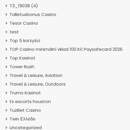
T3_19038 (4)
Talletusbonus Casino
Tesor Casino
test
Top 5 korzyści
TOP Casino minimální vklad 100 Kč Paysafecard 2026
Top Kasinot
Tower Rush
Travel & Leisure, Aviation
Travel & Leisure, Outdoors
Trumo Kasinot
ts escorts houston
TuzBet Casino
Twin Ελλάδα
Uncategorized