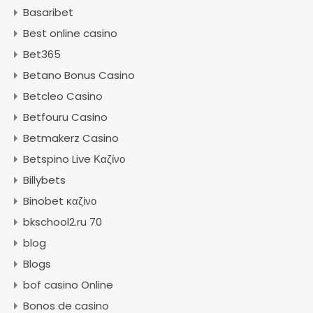
Basaribet
Best online casino
Bet365
Betano Bonus Casino
Betcleo Casino
Betfouru Casino
Betmakerz Casino
Betspino Live Καζίνο
Billybets
Binobet καζίνο
bkschool2.ru 70
blog
Blogs
bof casino Online
Bonos de casino