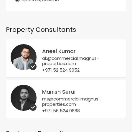
Property Consultants
Aneel Kumar
ak@commercial.magnus-
properties.com
+971 52 524 9052
Manish Serai
ms@commercial.magnus-
properties.com
+971 56 524 0888