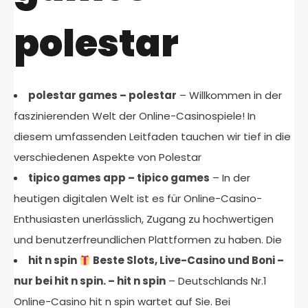
polestar
polestar games – polestar
– Willkommen in der
faszinierenden Welt der Online-Casinospiele! In
diesem umfassenden Leitfaden tauchen wir tief in die
verschiedenen Aspekte von Polestar
tipico games app – tipico games
– In der
heutigen digitalen Welt ist es für Online-Casino-
Enthusiasten unerlässlich, Zugang zu hochwertigen
und benutzerfreundlichen Plattformen zu haben. Die
hit n spin
Beste Slots, Live-Casino und Boni –
nur bei hit n spin. – hit n spin
– Deutschlands Nr.1
Online-Casino hit n spin wartet auf Sie. Bei