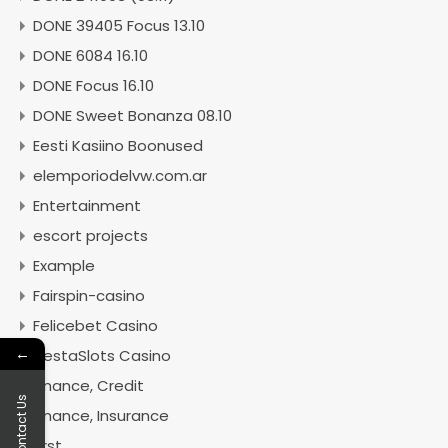
DONE 39405 Focus 13.10
DONE 6084 16.10
DONE Focus 16.10
DONE Sweet Bonanza 08.10
Eesti Kasiino Boonused
elemporiodelvw.com.ar
Entertainment
escort projects
Example
Fairspin-casino
Felicebet Casino
←
FiestaSlots Casino
Finance, Credit
Contact Us
Finance, Insurance
first