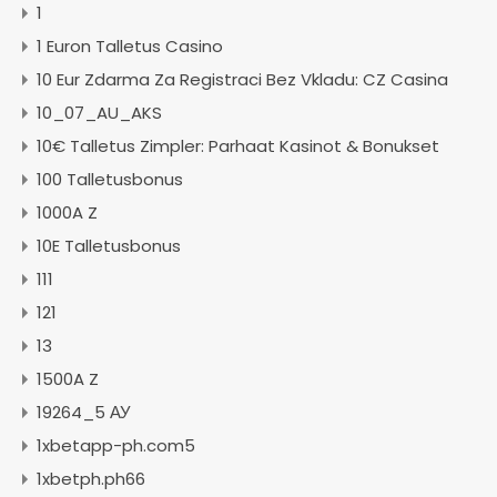
1
1 Euron Talletus Casino
10 Eur Zdarma Za Registraci Bez Vkladu: CZ Casina
10_07_AU_AKS
10€ Talletus Zimpler: Parhaat Kasinot & Bonukset
100 Talletusbonus
1000A Z
10E Talletusbonus
111
121
13
1500A Z
19264_5 АУ
1xbetapp-ph.com5
1xbetph.ph66