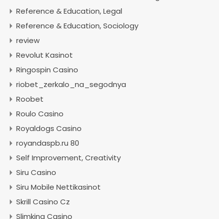
Reference & Education, Legal
Reference & Education, Sociology
review
Revolut Kasinot
Ringospin Casino
riobet_zerkalo_na_segodnya
Roobet
Roulo Casino
Royaldogs Casino
royandaspb.ru 80
Self Improvement, Creativity
Siru Casino
Siru Mobile Nettikasinot
Skrill Casino Cz
Slimking Casino