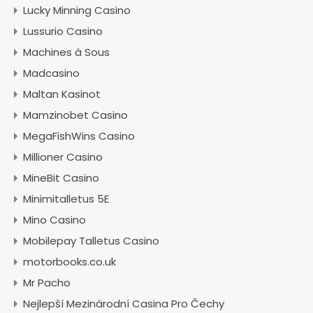
Lucky Minning Casino
Lussurio Casino
Machines à Sous
Madcasino
Maltan Kasinot
Mamzinobet Casino
MegaFishWins Casino
Millioner Casino
MineBit Casino
Minimitalletus 5E
Mino Casino
Mobilepay Talletus Casino
motorbooks.co.uk
Mr Pacho
Nejlepší Mezinárodní Casina Pro Čechy