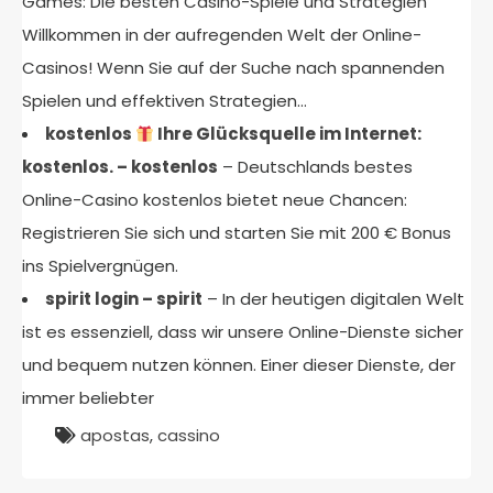
Games: Die besten Casino-Spiele und Strategien
Willkommen in der aufregenden Welt der Online-
Casinos! Wenn Sie auf der Suche nach spannenden
Spielen und effektiven Strategien…
kostenlos
Ihre Glücksquelle im Internet:
kostenlos. – kostenlos
– Deutschlands bestes
Online-Casino kostenlos bietet neue Chancen:
Registrieren Sie sich und starten Sie mit 200 € Bonus
ins Spielvergnügen.
spirit login – spirit
– In der heutigen digitalen Welt
ist es essenziell, dass wir unsere Online-Dienste sicher
und bequem nutzen können. Einer dieser Dienste, der
immer beliebter
apostas
,
cassino