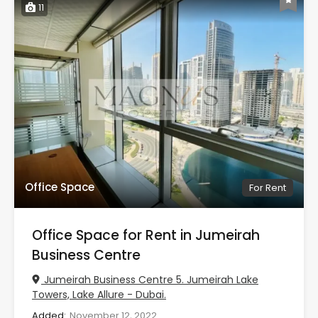
11
Office Space
For Rent
Office Space for Rent in Jumeirah
Business Centre
Jumeirah Business Centre 5. Jumeirah Lake
Towers, Lake Allure - Dubai.
Added:
November 12, 2022