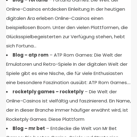
Online-Casinos entdecken Einleitung In der heutigen
digitalen Ära erleben Online-Casinos einen
beispiellosen Boom. Unter den vielen Plattformen, die
Glücksspielbegeisterten zur Verfügung stehen, hebt
sich Fortuna…
Blog – atp rom
– ATP Rom Games: Die Welt der
Emulatoren und Retro-Spiele In der digitalen Welt der
Spiele gibt es eine Nische, die für viele Enthusiasten
eine besondere Faszination ausübt: ATP Rom Games.…
rocketply games – rocketply
– Die Welt der
Online-Casinos ist vielfältig und faszinierend. Ein Name,
der in dieser Branche immer häufiger erwähnt wird, ist
Rocketply Games. Diese Plattform
Blog – mr bet
– Entdecke die Welt von Mr Bet