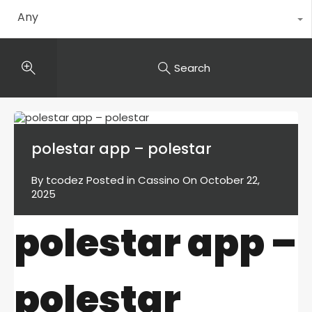
Any
Search
polestar app – polestar
By
tcodez
Posted in
Cassino
On
October 22,
2025
polestar app –
polestar