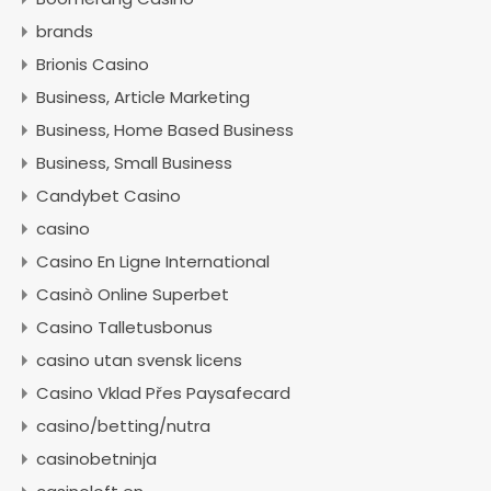
brands
Brionis Casino
Business, Article Marketing
Business, Home Based Business
Business, Small Business
Candybet Casino
casino
Casino En Ligne International
Casinò Online Superbet
Casino Talletusbonus
casino utan svensk licens
Casino Vklad Přes Paysafecard
casino/betting/nutra
casinobetninja