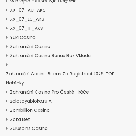
Wintopia Επιτραπέζια Παιχνίδια
XX_07_AU_AKS
XX_07_ES_AKS
XX_07_IT_AKS
Yuki Casino
Zahraniční Casino
Zahraniční Casino Bonus Bez Vkladu
Zahraniční Casino Bonus Za Registraci 2026: TOP
Nabídky
Zahraniční Casino Pro České Hráče
zolotoyabloko.ru A
Zombillion Casino
Zota Bet
Zuluspins Casino