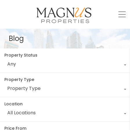
Blog
Property Status
Any
Property Type
Property Type
Location
All Locations
Price From