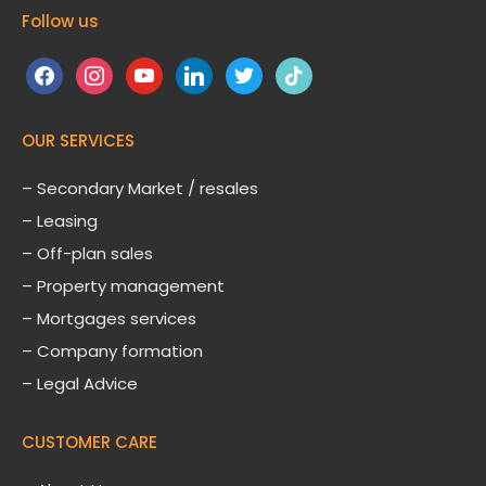
Follow us
facebook
instagram
youtube
linkedin
twitter
tiktok
OUR SERVICES
– Secondary Market / resales
– Leasing
– Off-plan sales
– Property management
– Mortgages services
– Company formation
– Legal Advice
CUSTOMER CARE