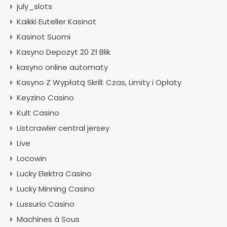
july_slots
Kaikki Euteller Kasinot
Kasinot Suomi
Kasyno Depozyt 20 Zł Blik
kasyno online automaty
Kasyno Z Wypłatą Skrill: Czas, Limity i Opłaty
Keyzino Casino
Kult Casino
Listcrawler central jersey
Live
Locowin
Lucky Elektra Casino
Lucky Minning Casino
Lussurio Casino
Machines à Sous