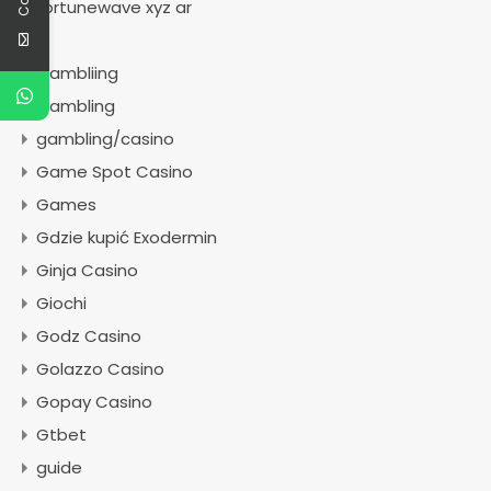
fortunewave xyz ar
fr
Gambliing
Gambling
gambling/casino
Game Spot Casino
Games
Gdzie kupić Exodermin
Ginja Casino
Giochi
Godz Casino
Golazzo Casino
Gopay Casino
Gtbet
guide