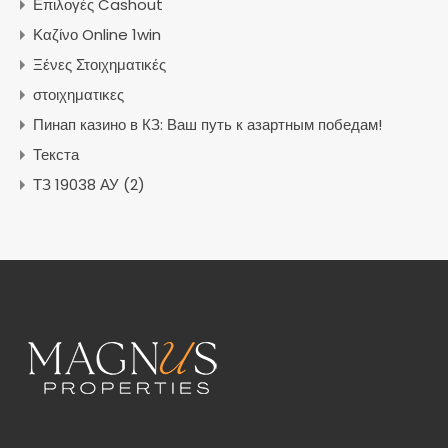
Επιλογές Cashout
Καζίνο Online 1win
Ξένες Στοιχηματικές
στοιχηματικες
Пинап казино в КЗ: Ваш путь к азартным победам!
Текста
ТЗ 19038 АУ (2)