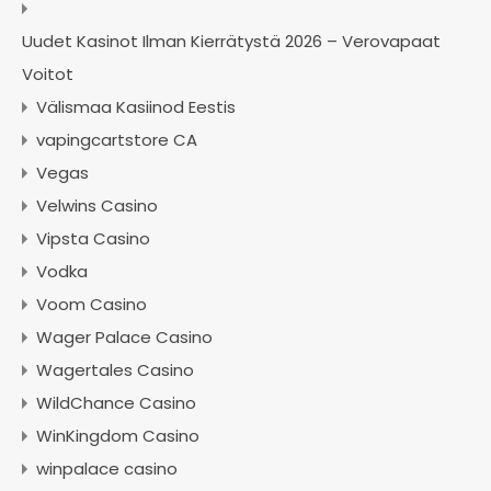
Uudet Kasinot Ilman Kierrätystä 2026 – Verovapaat
Voitot
Välismaa Kasiinod Eestis
vapingcartstore CA
Vegas
Velwins Casino
Vipsta Casino
Vodka
Voom Casino
Wager Palace Casino
Wagertales Casino
WildChance Casino
WinKingdom Casino
winpalace casino