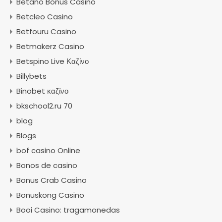
Betano Bonus Casino
Betcleo Casino
Betfouru Casino
Betmakerz Casino
Betspino Live Καζίνο
Billybets
Binobet καζίνο
bkschool2.ru 70
blog
Blogs
bof casino Online
Bonos de casino
Bonus Crab Casino
Bonuskong Casino
Booi Casino: tragamonedas