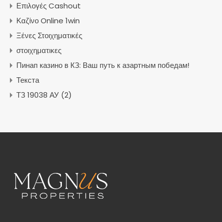
Επιλογές Cashout
Καζίνο Online 1win
Ξένες Στοιχηματικές
στοιχηματικες
Пинап казино в КЗ: Ваш путь к азартным победам!
Текста
ТЗ 19038 АУ (2)