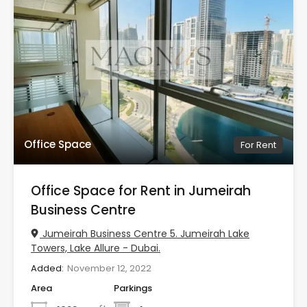
Office Space
For Rent
Office Space for Rent in Jumeirah
Business Centre
Jumeirah Business Centre 5. Jumeirah Lake
Towers, Lake Allure - Dubai.
Added:
November 12, 2022
Area
Parkings