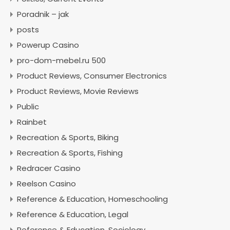
Poradnik – jak
posts
Powerup Casino
pro-dom-mebel.ru 500
Product Reviews, Consumer Electronics
Product Reviews, Movie Reviews
Public
Rainbet
Recreation & Sports, Biking
Recreation & Sports, Fishing
Redracer Casino
Reelson Casino
Reference & Education, Homeschooling
Reference & Education, Legal
Reference & Education, Sociology