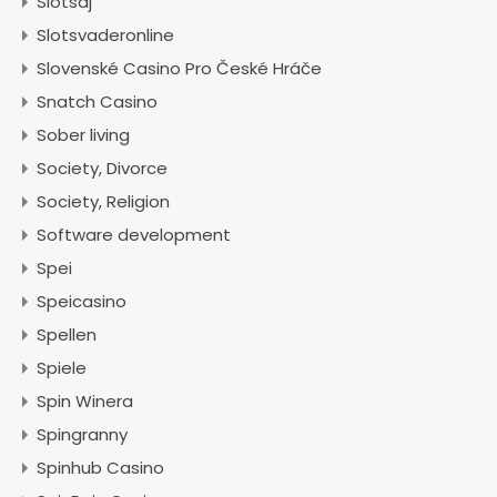
Slotsdj
Slotsvaderonline
Slovenské Casino Pro České Hráče
Snatch Casino
Sober living
Society, Divorce
Society, Religion
Software development
Spei
Speicasino
Spellen
Spiele
Spin Winera
Spingranny
Spinhub Casino