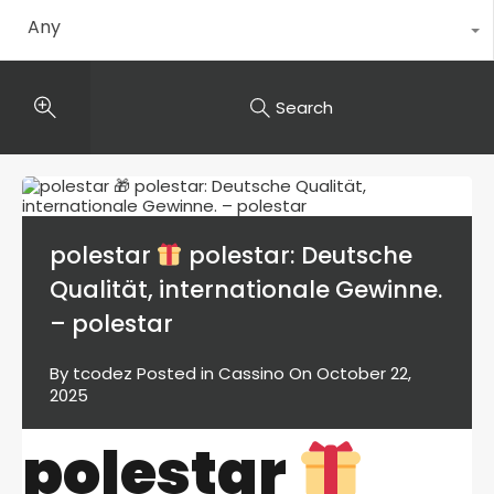
Any
Search
polestar
polestar: Deutsche
Qualität, internationale Gewinne.
– polestar
By
tcodez
Posted in
Cassino
On
October 22,
2025
polestar