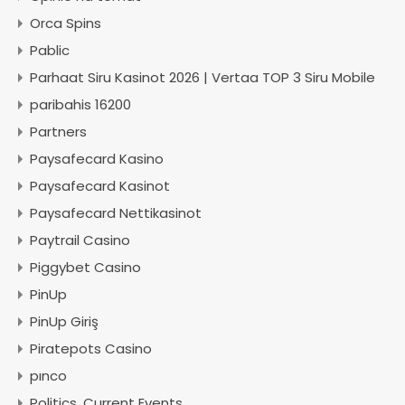
Orca Spins
Pablic
Parhaat Siru Kasinot 2026 | Vertaa TOP 3 Siru Mobile
paribahis 16200
Partners
Paysafecard Kasino
Paysafecard Kasinot
Paysafecard Nettikasinot
Paytrail Casino
Piggybet Casino
PinUp
PinUp Giriş
Piratepots Casino
pınco
Politics, Current Events