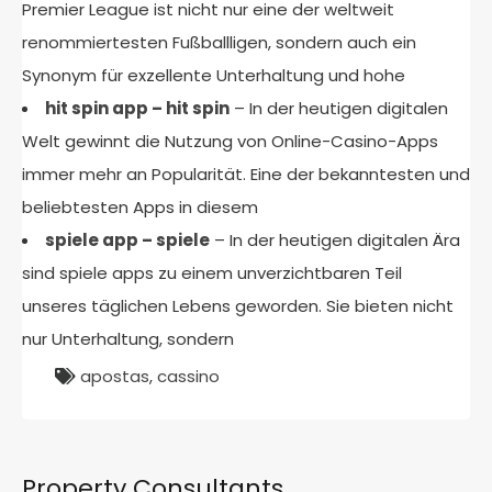
Premier League ist nicht nur eine der weltweit
renommiertesten Fußballligen, sondern auch ein
Synonym für exzellente Unterhaltung und hohe
hit spin app – hit spin
– In der heutigen digitalen
Welt gewinnt die Nutzung von Online-Casino-Apps
immer mehr an Popularität. Eine der bekanntesten und
beliebtesten Apps in diesem
spiele app – spiele
– In der heutigen digitalen Ära
sind spiele apps zu einem unverzichtbaren Teil
unseres täglichen Lebens geworden. Sie bieten nicht
nur Unterhaltung, sondern
apostas
,
cassino
Property Consultants