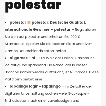
polestar
polestar
polestar: Deutsche Qualität,
internationale Gewinne. – polestar
– Registrieren
Sie sich bei polestar und erhalten Sie 200 €
Startbonus. Spielen Sie die besten Slots und Live-
Games Deutschlands sofort online.
n1 games – n1
– Die Welt der Online-Casinos ist
vielfältig und spannend. Ein Name, der in dieser
Branche immer wieder auftaucht, ist N1 Games. Diese
Plattform bietet eine
lapalingo login – lapalingo
– Im Zeitalter der
digitalen Unterhaltung suchen viele Glücksspiel-
Enthusiasten nach einer zuverlässigen und