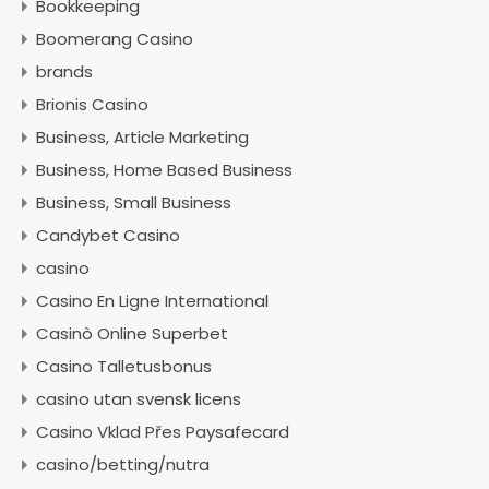
Bookkeeping
Boomerang Casino
brands
Brionis Casino
Business, Article Marketing
Business, Home Based Business
Business, Small Business
Candybet Casino
casino
Casino En Ligne International
Casinò Online Superbet
Casino Talletusbonus
casino utan svensk licens
Casino Vklad Přes Paysafecard
casino/betting/nutra