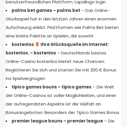
benutzerfreundlichen Plattform. Lapalingo login
palms bet games – palms bet
– Das Online-
Glücksspiel hat in den letzten Jahren einen enormen
Aufschwung erlebt. Plattformen wie Palms Bet bieten
eine breite Palette an Spielen, die sowohl
kostenlos
Ihre Glücksquelle im Internet:
kostenlos. – kostenlos
– Deutschlands bestes
Online-Casino kostenlos bietet neue Chancen:
Registrieren Sie sich und starten Sie mit 200 € Bonus
ins Spielvergnügen.
tipico games bouns – tipico games
– Die Welt
der Online-Casinos ist voller Möglichkeiten, und einer
der aufregendsten Aspekte ist die Vielfalt an
Bonusangeboten. Besonders der Tipico Games Bonus
premier league bouns – premier league
– Die