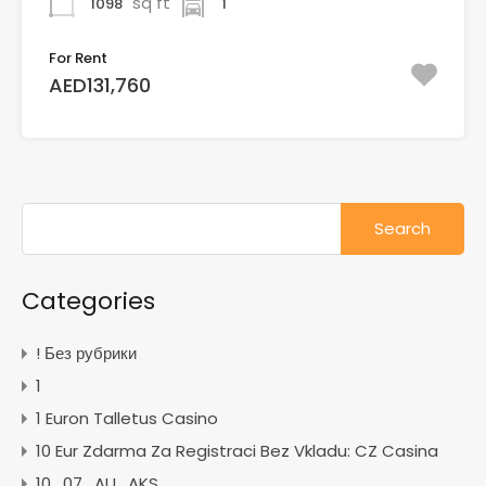
sq ft
1098
1
For Rent
AED131,760
Search
for:
Categories
! Без рубрики
1
1 Euron Talletus Casino
10 Eur Zdarma Za Registraci Bez Vkladu: CZ Casina
10_07_AU_AKS