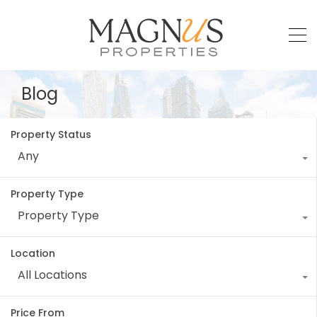
Blog
Property Status
Any
Property Type
Property Type
Location
All Locations
Price From