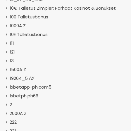
10€ Talletus Zimpler: Parhaat Kasinot & Bonukset
100 Talletusbonus
1000A Z
10E Talletusbonus
111
121
13
1500A Z
19264_5 АУ
1xbetapp-ph.com5
1xbetph.ph66
2
2000A Z
222
231