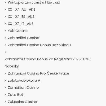
Wintopia Επιτραπέζια Παιχνίδια
XX_07_AU_AKS
XX_07_ES_AKS
XX_07_IT_AKS
Yuki Casino
Zahraniční Casino
Zahraniční Casino Bonus Bez Vkladu
Zahraniční Casino Bonus Za Registraci 2026: TOP
Nabídky
Zahraniční Casino Pro České Hráče
zolotoyabloko.ru A
Zombillion Casino
Zota Bet
Zuluspins Casino