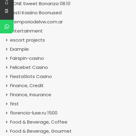
DONE Sweet Bonanza 08.10
Eesti Kasiino Boonused
elemporiodelvw.com.ar
Entertainment
escort projects
Example
Fairspin-casino
Felicebet Casino
FiestaSlots Casino
Finance, Credit
Finance, Insurance
first
florencia-luxe.ru 1500
Food & Beverage, Coffee
Food & Beverage, Gourmet