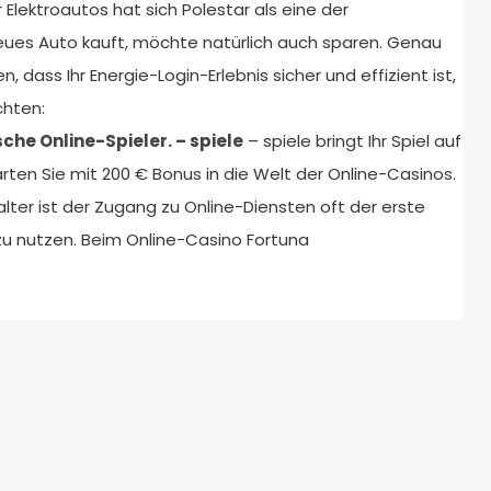
 Elektroautos hat sich Polestar als eine der
neues Auto kauft, möchte natürlich auch sparen. Genau
, dass Ihr Energie-Login-Erlebnis sicher und effizient ist,
chten:
sche Online-Spieler. – spiele
– spiele bringt Ihr Spiel auf
arten Sie mit 200 € Bonus in die Welt der Online-Casinos.
alter ist der Zugang zu Online-Diensten oft der erste
 zu nutzen. Beim Online-Casino Fortuna