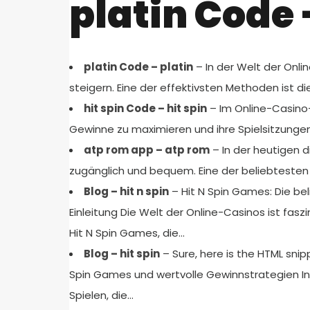
platin Code 
platin Code – platin
– In der Welt der Onli
steigern. Eine der effektivsten Methoden ist d
hit spin Code – hit spin
– Im Online-Casino-
Gewinne zu maximieren und ihre Spielsitzungen
atp rom app – atp rom
– In der heutigen d
zugänglich und bequem. Eine der beliebtesten
Blog – hit n spin
– Hit N Spin Games: Die b
Einleitung Die Welt der Online-Casinos ist faszi
Hit N Spin Games, die…
Blog – hit spin
– Sure, here is the HTML sni
Spin Games und wertvolle Gewinnstrategien In 
Spielen, die…