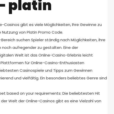
– platin
ne-Casinos gibt es viele Möglichkeiten, Ihre Gewinne zu
ie Nutzung von Platin Promo Code.
Bereich suchen Spieler ständig nach Möglichkeiten, ihre
 noch aufregender zu gestalten. Eine der
igitalen Welt ist das Online-Casino-Erlebnis leicht
 Plattformen für Online-Casino-Enthusiasten
eliebtesten Casinospiele und Tipps zum Gewinnen
nierend und vielfältig. Ein besonders beliebtes Genre sind
ppet based on your requirements: Die beliebtesten Hit
der Welt der Online-Casinos gibt es eine Vielzahl von