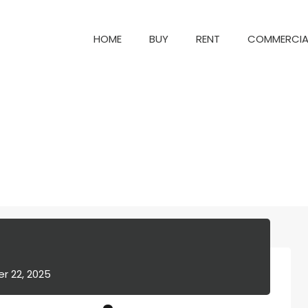
HOME
BUY
RENT
COM
HOME
BUY
RENT
COMMERCIA
r 22, 2025