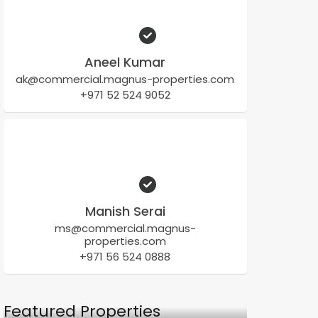
Aneel Kumar
ak@commercial.magnus-properties.com
+971 52 524 9052
Manish Serai
ms@commercial.magnus-
properties.com
+971 56 524 0888
Featured Properties