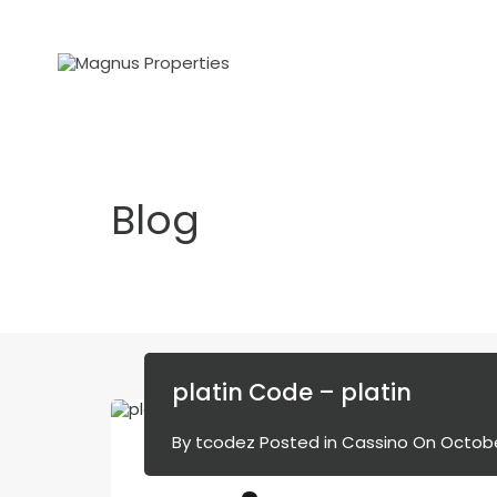
Blog
platin Code – platin
By
tcodez
Posted in
Cassino
On
Octobe