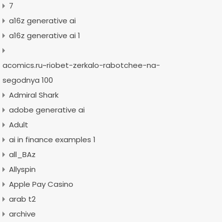
7
a16z generative ai
a16z generative ai 1
acomics.ru~riobet-zerkalo-rabotchee-na-
segodnya 100
Admiral Shark
adobe generative ai
Adult
ai in finance examples 1
all_BAz
Allyspin
Apple Pay Casino
arab t2
archive