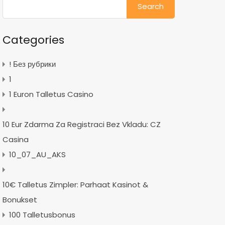
for:
Categories
! Без рубрики
1
1 Euron Talletus Casino
10 Eur Zdarma Za Registraci Bez Vkladu: CZ
Casina
10_07_AU_AKS
10€ Talletus Zimpler: Parhaat Kasinot &
Bonukset
100 Talletusbonus