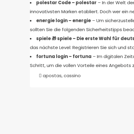
polestar Code – polestar
– In der Welt der
innovativsten Marken etabliert. Doch wer ein 
energie login – energie
– Um sicherzustellen
sollten Sie die folgenden Sicherheitstipps bea
spiele 🎁 spiele – Die erste Wahl für deut
das nächste Level: Registrieren Sie sich und st
fortuna login – fortuna
– Im digitalen Zeit
Schritt, um die vollen Vorteile eines Angebots
apostas
,
cassino