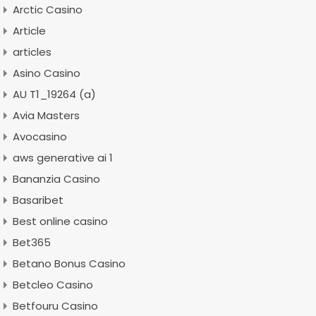
Arctic Casino
Article
articles
Asino Casino
AU T1_19264 (a)
Avia Masters
Avocasino
aws generative ai 1
Bananzia Casino
Basaribet
Best online casino
Bet365
Betano Bonus Casino
Betcleo Casino
Betfouru Casino