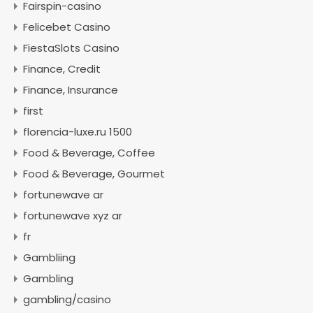
Fairspin-casino
Felicebet Casino
FiestaSlots Casino
Finance, Credit
Finance, Insurance
first
florencia-luxe.ru 1500
Food & Beverage, Coffee
Food & Beverage, Gourmet
fortunewave ar
fortunewave xyz ar
fr
Gambliing
Gambling
gambling/casino