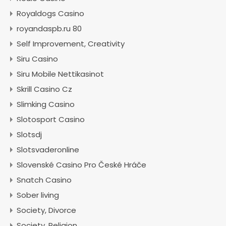
Royaldogs Casino
royandaspb.ru 80
Self Improvement, Creativity
Siru Casino
Siru Mobile Nettikasinot
Skrill Casino Cz
Slimking Casino
Slotosport Casino
Slotsdj
Slotsvaderonline
Slovenské Casino Pro České Hráče
Snatch Casino
Sober living
Society, Divorce
Society, Religion