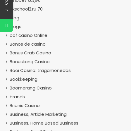
Binobet καζίνο
bkschool2.ru 70
blog
Blogs
bof casino Online
Bonos de casino
Bonus Crab Casino
Bonuskong Casino
Booi Casino: tragamonedas
Bookkeeping
Boomerang Casino
brands
Brionis Casino
Business, Article Marketing
Business, Home Based Business