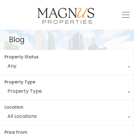
Blog
Property Status
Any
Property Type
Property Type
Location
All Locations
Price From