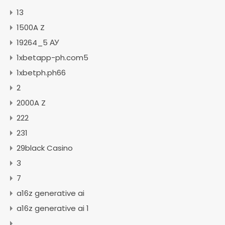
13
1500A Z
19264_5 АУ
1xbetapp-ph.com5
1xbetph.ph66
2
2000A Z
222
231
29black Casino
3
7
a16z generative ai
a16z generative ai 1