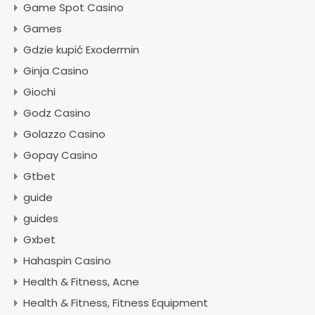
Game Spot Casino
Games
Gdzie kupić Exodermin
Ginja Casino
Giochi
Godz Casino
Golazzo Casino
Gopay Casino
Gtbet
guide
guides
Gxbet
Hahaspin Casino
Health & Fitness, Acne
Health & Fitness, Fitness Equipment