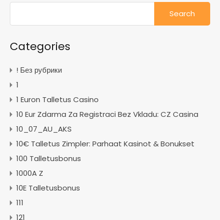
Search
for:
Categories
! Без рубрики
1
1 Euron Talletus Casino
10 Eur Zdarma Za Registraci Bez Vkladu: CZ Casina
10_07_AU_AKS
10€ Talletus Zimpler: Parhaat Kasinot & Bonukset
100 Talletusbonus
1000A Z
10E Talletusbonus
111
121