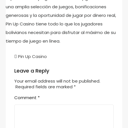
una amplia selección de juegos, bonificaciones
generosas y la oportunidad de jugar por dinero real,
Pin Up Casino tiene todo lo que los jugadores
bolivianos necesitan para disfrutar al máximo de su
tiempo de juego en línea.
Pin Up Casino
Leave a Reply
Your email address will not be published.
Required fields are marked
*
Comment
*