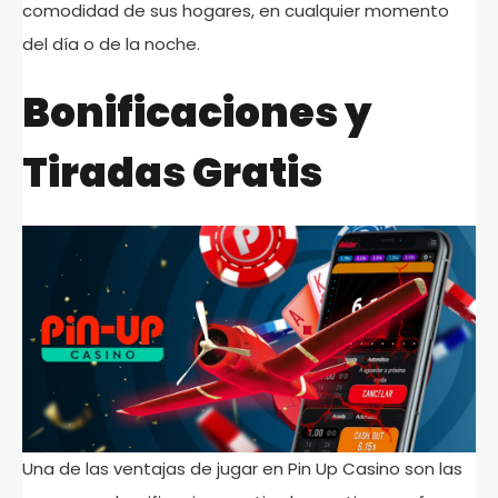
comodidad de sus hogares, en cualquier momento
del día o de la noche.
Bonificaciones y
Tiradas Gratis
Una de las ventajas de jugar en Pin Up Casino son las