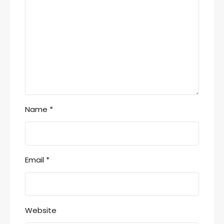
Name
*
Email
*
Website