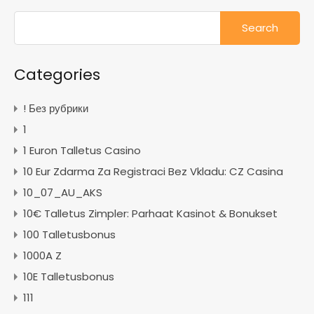
Search
for:
Categories
! Без рубрики
1
1 Euron Talletus Casino
10 Eur Zdarma Za Registraci Bez Vkladu: CZ Casina
10_07_AU_AKS
10€ Talletus Zimpler: Parhaat Kasinot & Bonukset
100 Talletusbonus
1000A Z
10E Talletusbonus
111