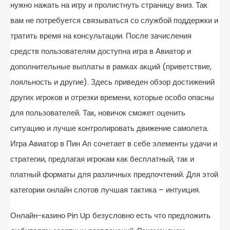
нужно нажать на игру и пролистнуть страницу вниз. Так
вам не потребуется связываться со службой поддержки и
тратить время на консультации. После зачисления
средств пользователям доступна игра в Авиатор и
дополнительные выплаты в рамках акций (приветствие,
лояльность и другие). Здесь приведен обзор достижений
других игроков и отрезки времени, которые особо опасны
для пользователей. Так, новичок сможет оценить
ситуацию и лучше контролировать движение самолета.
Игра Авиатор в Пин Ап сочетает в себе элементы удачи и
стратегии, предлагая игрокам как бесплатный, так и
платный форматы для различных предпочтений. Для этой
категории онлайн слотов лучшая тактика – интуиция.
Онлайн-казино Pin Up безусловно есть что предложить