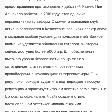
предотвращения противоправных действий. Казино Пин
Ап начало работать в 2016 году, став одной из
перспективных платформ. С момента основания клуб
активно развивается в Казахстане, расширяя спектр услуг
и создавая особые условия для пользователей. Важное
внимание уделяется обновлению каталога, в котором
сейчас доступно более 5000 игр. Для обеспечения
высокого уровня безопасности Pin Up casino
сотрудничает с известными и проверенными
провайдерами, выпускающими интересные игры. Они
регулярно проходят аудит, что подтверждает высокую
репутацию и гарантирует игрокам честные результаты. Pin
Up casino официальный сайт создан в стиле,
вдохновленном эстетикой «пинап» с яркими
иллюстрациями и акцентами на винтажную красоту.