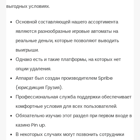
выгодных условиях.
Основной составляющей нашего ассортимента
являются разнообразные игровые автоматы на
реальные деньги, которые позволяют выводить
выигрыши.
Однако есть и такие платформы, на которых нет
опции удаления.
Аппарат был создан производителем Spribe
(юрисдикция Грузия).
Профессиональная служба поддержки обеспечивает
комфортные условия для всех пользователей.
Обязательно изучаю этот раздел при первом входе в
казино Pin up.
В некоторых случаях могут позвонить сотрудники