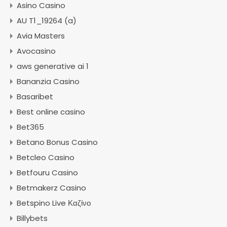
Asino Casino
AU T1_19264 (a)
Avia Masters
Avocasino
aws generative ai 1
Bananzia Casino
Basaribet
Best online casino
Bet365
Betano Bonus Casino
Betcleo Casino
Betfouru Casino
Betmakerz Casino
Betspino Live Καζίνο
Billybets