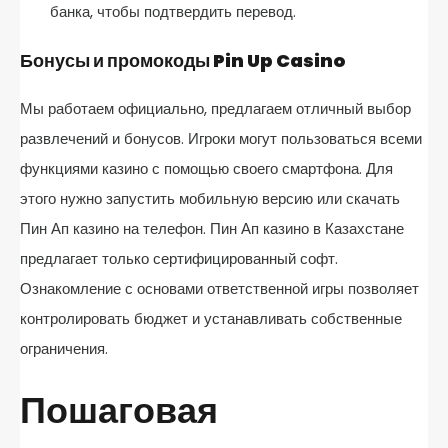
банка, чтобы подтвердить перевод.
Бонусы и промокоды Pin Up Casino
Мы работаем официально, предлагаем отличный выбор
развлечений и бонусов. Игроки могут пользоваться всеми
функциями казино с помощью своего смартфона. Для
этого нужно запустить мобильную версию или скачать
Пин Ап казино на телефон. Пин Ап казино в Казахстане
предлагает только сертифицированный софт.
Ознакомление с основами ответственной игры позволяет
контролировать бюджет и устанавливать собственные
ограничения.
Пошаговая