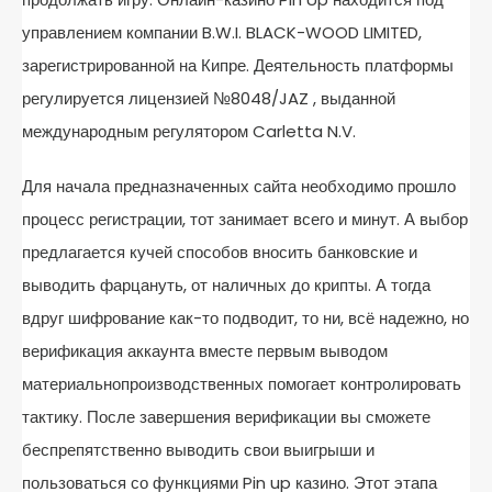
управлением компании B.W.I. BLACK-WOOD LIMITED,
зарегистрированной на Кипре. Деятельность платформы
регулируется лицензией №8048/JAZ , выданной
международным регулятором Carletta N.V.
Для начала предназначенных сайта необходимо прошло
процесс регистрации, тот занимает всего и минут. А выбор
предлагается кучей способов вносить банковские и
выводить фарцануть, от наличных до крипты. А тогда
вдруг шифрование как-то подводит, то ни, всё надежно, но
верификация аккаунта вместе первым выводом
материальнопроизводственных помогает контролировать
тактику. После завершения верификации вы сможете
беспрепятственно выводить свои выигрыши и
пользоваться со функциями Pin up казино. Этот этапа