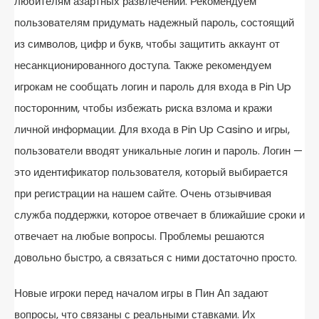
любителям азартных развлечений. Рекомендуем
пользователям придумать надежный пароль, состоящий
из символов, цифр и букв, чтобы защитить аккаунт от
несанкционированного доступа. Также рекомендуем
игрокам не сообщать логин и пароль для входа в Pin Up
посторонним, чтобы избежать риска взлома и кражи
личной информации. Для входа в Pin Up Casino и игры,
пользователи вводят уникальные логин и пароль. Логин —
это идентификатор пользователя, который выбирается
при регистрации на нашем сайте. Очень отзывчивая
служба поддержки, которое отвечает в ближайшие сроки и
отвечает на любые вопросы. Проблемы решаются
довольно быстро, а связаться с ними достаточно просто.
Новые игроки перед началом игры в Пин Ап задают
вопросы, что связаны с реальными ставками. Их