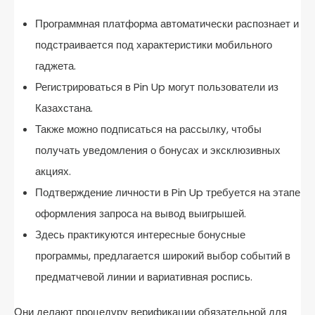
Программная платформа автоматически распознает и
подстраивается под характеристики мобильного
гаджета.
Регистрироваться в Pin Up могут пользователи из
Казахстана.
Также можно подписаться на рассылку, чтобы
получать уведомления о бонусах и эксклюзивных
акциях.
Подтверждение личности в Pin Up требуется на этапе
оформления запроса на вывод выигрышей.
Здесь практикуются интересные бонусные
программы, предлагается широкий выбор событий в
предматчевой линии и вариативная роспись.
Они делают процедуру верификации обязательной для