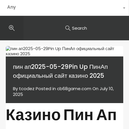
Any
Search
пин ап2025-05-29Pin Up ПинАп
официальный сайт казино 2025
By
tcodez
Posted in
cb68game.com
On
July 10,
2025
Казино Пин Ап