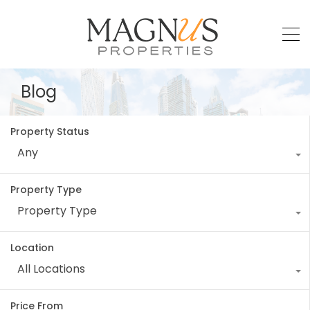
Blog
Property Status
Any
Property Type
Property Type
Location
All Locations
Price From