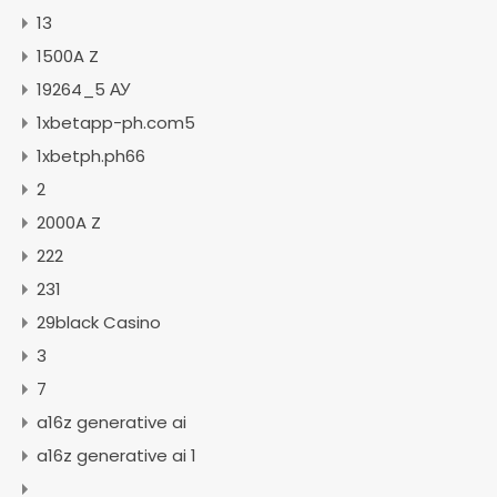
13
1500A Z
19264_5 АУ
1xbetapp-ph.com5
1xbetph.ph66
2
2000A Z
222
231
29black Casino
3
7
a16z generative ai
a16z generative ai 1