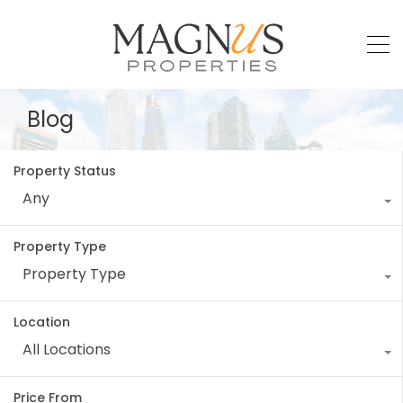
Blog
Property Status
Any
Property Type
Property Type
Location
All Locations
Price From