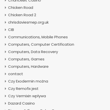
ChanceBit Casino
Chicken Road
Chicken Road 2
chrisdaviesmep.org.uk
CIB
Communications, Mobile Phones
Computers, Computer Certification
Computers, Data Recovery
Computers, Games
Computers, Hardware
contact
Czy Exodermin można
Czy Remofix jest
Czy Vermixin wpływa
Dazard Casino