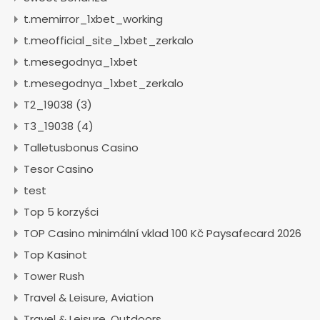
t.memirror_1xbet_working
t.meofficial_site_1xbet_zerkalo
t.mesegodnya_1xbet
t.mesegodnya_1xbet_zerkalo
T2_19038 (3)
T3_19038 (4)
Talletusbonus Casino
Tesor Casino
test
Top 5 korzyści
TOP Casino minimální vklad 100 Kč Paysafecard 2026
Top Kasinot
Tower Rush
Travel & Leisure, Aviation
Travel & Leisure, Outdoors