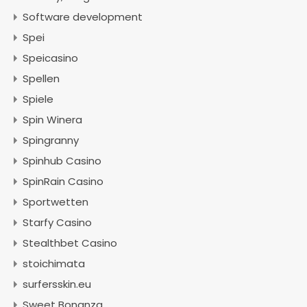
Software development
Spei
Speicasino
Spellen
Spiele
Spin Winera
Spingranny
Spinhub Casino
SpinRain Casino
Sportwetten
Starfy Casino
Stealthbet Casino
stoichimata
surfersskin.eu
Sweet Bonanza