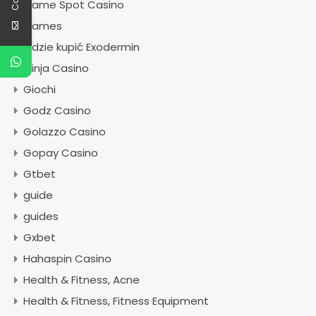
Game Spot Casino
Games
Gdzie kupić Exodermin
Ginja Casino
Giochi
Godz Casino
Golazzo Casino
Gopay Casino
Gtbet
guide
guides
Gxbet
Hahaspin Casino
Health & Fitness, Acne
Health & Fitness, Fitness Equipment