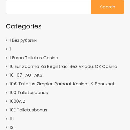
Search
for:
Categories
! Без рубрики
1
1 Euron Talletus Casino
10 Eur Zdarma Za Registraci Bez Vkladu: CZ Casina
10_07_AU_AKS
10€ Talletus Zimpler: Parhaat Kasinot & Bonukset
100 Talletusbonus
1000A Z
10E Talletusbonus
111
121