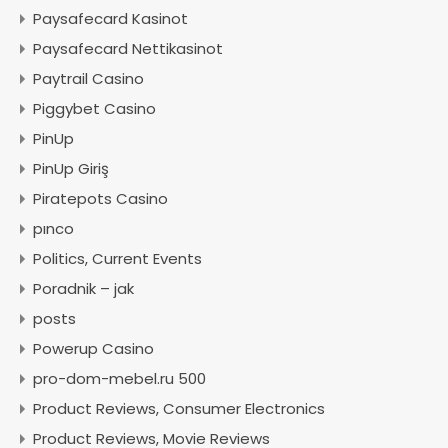
Paysafecard Kasinot
Paysafecard Nettikasinot
Paytrail Casino
Piggybet Casino
PinUp
PinUp Giriş
Piratepots Casino
pınco
Politics, Current Events
Poradnik – jak
posts
Powerup Casino
pro-dom-mebel.ru 500
Product Reviews, Consumer Electronics
Product Reviews, Movie Reviews