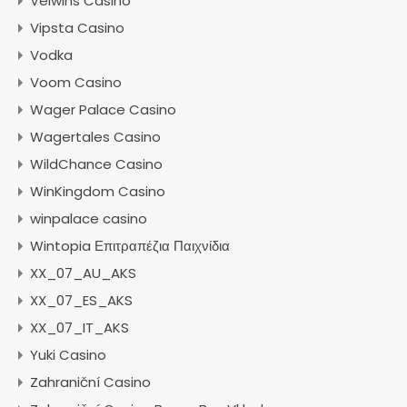
Velwins Casino
Vipsta Casino
Vodka
Voom Casino
Wager Palace Casino
Wagertales Casino
WildChance Casino
WinKingdom Casino
winpalace casino
Wintopia Επιτραπέζια Παιχνίδια
XX_07_AU_AKS
XX_07_ES_AKS
XX_07_IT_AKS
Yuki Casino
Zahraniční Casino