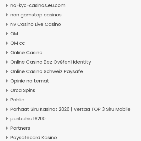
no-kyc-casinos.eu.com
non gamstop casinos
Nv Casino Live Casino
OM
OM cc
Online Casino
Online Casino Bez Ověření Identity
Online Casino Schweiz Paysafe
Opinie na temat
Orca Spins
Pablic
Parhaat Siru Kasinot 2026 | Vertaa TOP 3 Siru Mobile
paribahis 16200
Partners
Paysafecard Kasino