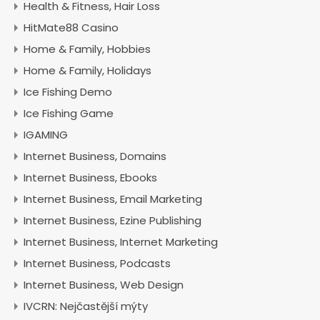
Health & Fitness, Hair Loss
HitMate88 Casino
Home & Family, Hobbies
Home & Family, Holidays
Ice Fishing Demo
Ice Fishing Game
IGAMING
Internet Business, Domains
Internet Business, Ebooks
Internet Business, Email Marketing
Internet Business, Ezine Publishing
Internet Business, Internet Marketing
Internet Business, Podcasts
Internet Business, Web Design
IVCRN: Nejčastější mýty