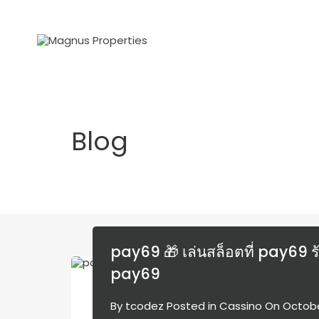
Blog
pay69 🎁 เล่นสล็อตที่ pay69 ร
pay69
By
tcodez
Posted in
Cassino
On
Octobe