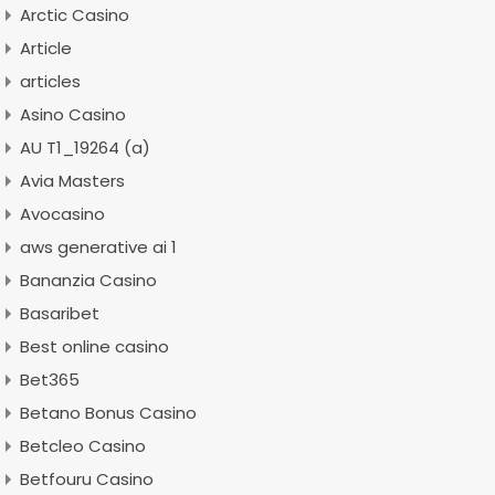
Arctic Casino
Article
articles
Asino Casino
AU T1_19264 (a)
Avia Masters
Avocasino
aws generative ai 1
Bananzia Casino
Basaribet
Best online casino
Bet365
Betano Bonus Casino
Betcleo Casino
Betfouru Casino