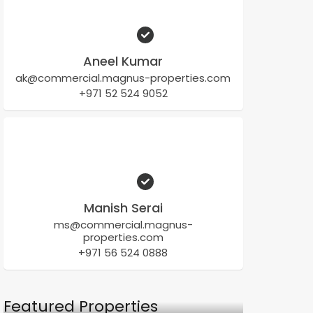
Aneel Kumar
ak@commercial.magnus-properties.com
+971 52 524 9052
Manish Serai
ms@commercial.magnus-
properties.com
+971 56 524 0888
Featured Properties