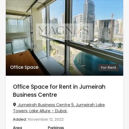
Office Space
For Rent
Office Space for Rent in Jumeirah
Business Centre
Jumeirah Business Centre 5. Jumeirah Lake
Towers, Lake Allure - Dubai.
Added:
November 12, 2022
Area
Parkings