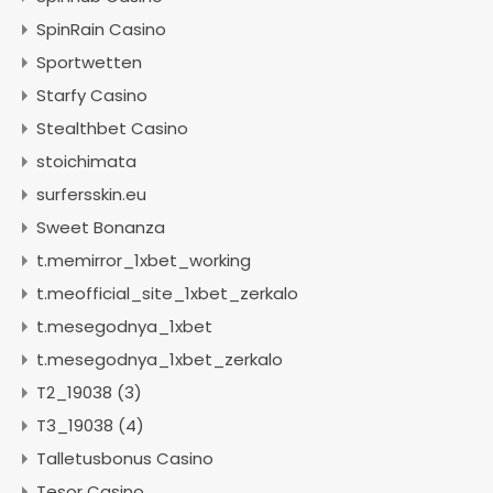
SpinRain Casino
Sportwetten
Starfy Casino
Stealthbet Casino
stoichimata
surfersskin.eu
Sweet Bonanza
t.memirror_1xbet_working
t.meofficial_site_1xbet_zerkalo
t.mesegodnya_1xbet
t.mesegodnya_1xbet_zerkalo
T2_19038 (3)
T3_19038 (4)
Talletusbonus Casino
Tesor Casino