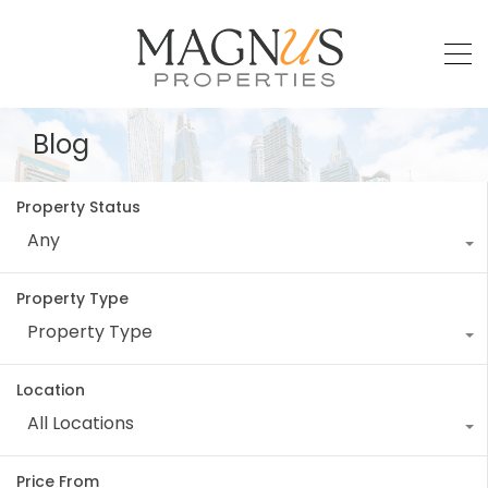
Blog
Property Status
Any
Property Type
Property Type
Location
All Locations
Price From