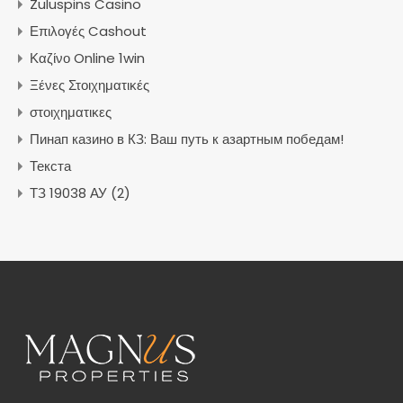
Zuluspins Casino
Επιλογές Cashout
Καζίνο Online 1win
Ξένες Στοιχηματικές
στοιχηματικες
Пинап казино в КЗ: Ваш путь к азартным победам!
Текста
ТЗ 19038 АУ (2)