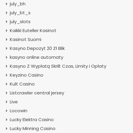
july_bh
july_bt_s
july_slots
Kaikki Euteller Kasinot
Kasinot Suomi
Kasyno Depozyt 20 Zł Blik
kasyno online automaty
Kasyno Z Wypłatą Skrill: Czas, Limity i Opłaty
Keyzino Casino
Kult Casino
Listcrawler central jersey
Live
Locowin
Lucky Elektra Casino
Lucky Minning Casino