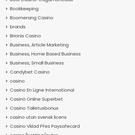
Bookkeeping
Boomerang Casino
brands
Brionis Casino
Business, Article Marketing
Business, Home Based Business
Business, Small Business
Candybet Casino
casino
Casino En Ligne International
Casinò Online Superbet
Casino Talletusbonus
casino utan svensk licens
Casino Vklad Přes Paysafecard