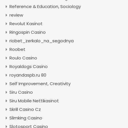
Reference & Education, Sociology
review
Revolut Kasinot
Ringospin Casino
riobet_zerkalo_na_segodnya
Roobet
Roulo Casino
Royaldogs Casino
royandaspb.ru 80
Self Improvement, Creativity
Siru Casino
Siru Mobile Nettikasinot
Skrill Casino Cz
Slimking Casino
Slotosport Casino