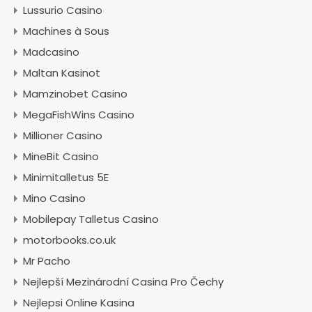
Lussurio Casino
Machines à Sous
Madcasino
Maltan Kasinot
Mamzinobet Casino
MegaFishWins Casino
Millioner Casino
MineBit Casino
Minimitalletus 5E
Mino Casino
Mobilepay Talletus Casino
motorbooks.co.uk
Mr Pacho
Nejlepší Mezinárodní Casina Pro Čechy
Nejlepsi Online Kasina