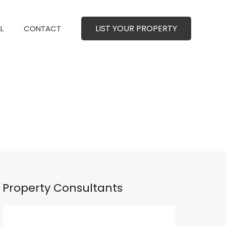
LIST YOUR PROPERTY
MERCIAL
CONTACT
LIST YOUR PROPERTY
L
CONTACT
Property Consultants