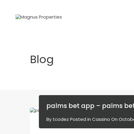
Blog
palms bet app – palms be
By
tcodez
Posted in
Cassino
On
Octobe