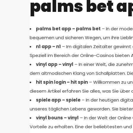
palms bet a
palms bet app – palms bet
– In der mode
bequemen und sicheren Wegen, um ihre Liebling
n1 app – n1
– Im digitalen Zeitalter gewinn
Speziell im Bereich der Online-Casinos bieten
vinyl app – vinyl
– In einer Welt, die zuneh
dem altmodischen Klang von Schallplatten. Die 
hit spin login – hit spin
– Willkommen zu unse
diesem Artikel erfahren Sie alles, was Sie über
spiele app – spiele
– In der heutigen digit
unseres täglichen Lebens geworden. Sie bieten
vinyl bouns – vinyl
– In der Welt der Online
Vorteile zu erhalten. Eine der beliebtesten und