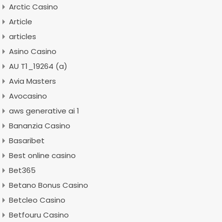
Arctic Casino
Article
articles
Asino Casino
AU T1_19264 (a)
Avia Masters
Avocasino
aws generative ai 1
Bananzia Casino
Basaribet
Best online casino
Bet365
Betano Bonus Casino
Betcleo Casino
Betfouru Casino