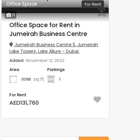
Office Space
For Rent
11
Office Space for Rent in
Jumeirah Business Centre
Jumeirah Business Centre 5. Jumeirah
Lake Towers, Lake Allure - Dubai.
Added:
November 12, 2022
Area
Parkings
sq ft
1098
1
For Rent
AED131,760
Search