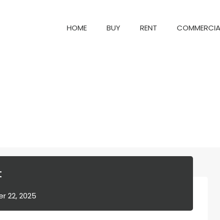
HOME
BUY
RENT
COM
HOME
BUY
RENT
COMMERCIA
t
r 22, 2025