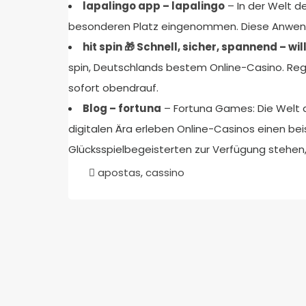
lapalingo app – lapalingo
– In der Welt d
besonderen Platz eingenommen. Diese Anwendun
hit spin 🎁 Schnell, sicher, spannend – wil
spin, Deutschlands bestem Online-Casino. Regi
sofort obendrauf.
Blog – fortuna
– Fortuna Games: Die Welt d
digitalen Ära erleben Online-Casinos einen bei
Glücksspielbegeisterten zur Verfügung stehen,
apostas
,
cassino