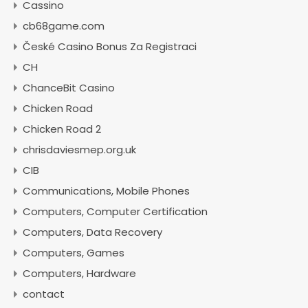
Cassino
cb68game.com
České Casino Bonus Za Registraci
CH
ChanceBit Casino
Chicken Road
Chicken Road 2
chrisdaviesmep.org.uk
CIB
Communications, Mobile Phones
Computers, Computer Certification
Computers, Data Recovery
Computers, Games
Computers, Hardware
contact