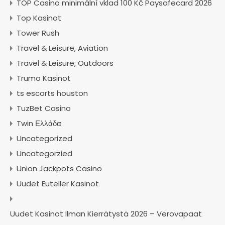
TOP Casino minimální vklad 100 Kč Paysafecard 2026
Top Kasinot
Tower Rush
Travel & Leisure, Aviation
Travel & Leisure, Outdoors
Trumo Kasinot
ts escorts houston
TuzBet Casino
Twin Ελλάδα
Uncategorized
Uncategorzied
Union Jackpots Casino
Uudet Euteller Kasinot
Uudet Kasinot Ilman Kierrätystä 2026 – Verovapaat