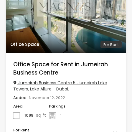
Office Space
For Rent
Office Space for Rent in Jumeirah
Business Centre
Jumeirah Business Centre 5. Jumeirah Lake
Towers, Lake Allure - Dubai.
Added:
November 12, 2022
Area
Parkings
sq ft
1098
1
For Rent