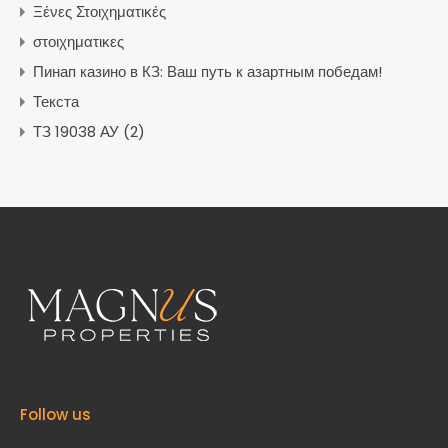
Ξένες Στοιχηματικές
στοιχηματικες
Пинап казино в КЗ: Ваш путь к азартным победам!
Текста
ТЗ 19038 АУ (2)
Follow us