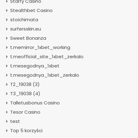
Starfy Casino
Stealthbet Casino
stoichimata
surfersskin.eu
Sweet Bonanza
t.memirror_1xbet_working
t.meofficial_site_1xbet_zerkalo
t.mesegodnya_1xbet
t.mesegodnya_1xbet_zerkalo
T2_19038 (3)
T3_19038 (4)
Talletusbonus Casino
Tesor Casino
test
Top 5 korzyści