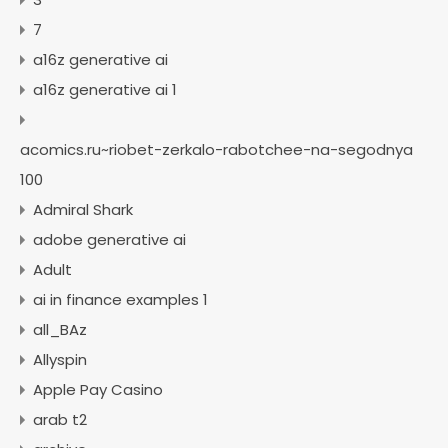
7
a16z generative ai
a16z generative ai 1
acomics.ru~riobet-zerkalo-rabotchee-na-segodnya
100
Admiral Shark
adobe generative ai
Adult
ai in finance examples 1
all_BAz
Allyspin
Apple Pay Casino
arab t2