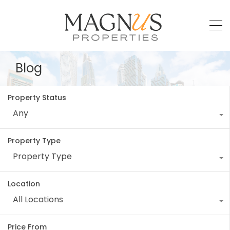
Blog
Property Status
Any
Property Type
Property Type
Location
All Locations
Price From