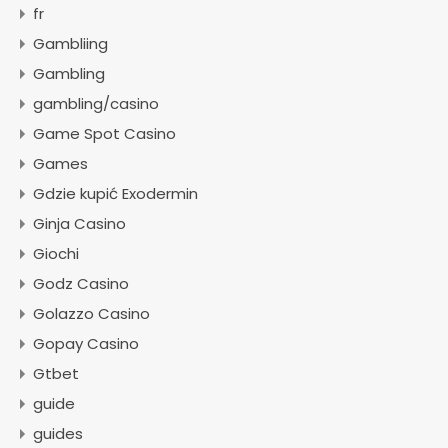
fr
Gambliing
Gambling
gambling/casino
Game Spot Casino
Games
Gdzie kupić Exodermin
Ginja Casino
Giochi
Godz Casino
Golazzo Casino
Gopay Casino
Gtbet
guide
guides