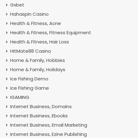
Gxbet
Hahaspin Casino
Health & Fitness, Acne
Health & Fitness, Fitness Equipment
Health & Fitness, Hair Loss
HitMate88 Casino
Home & Family, Hobbies
Home & Family, Holidays
Ice Fishing Demo
Ice Fishing Game
IGAMING
Internet Business, Domains
Internet Business, Ebooks
Internet Business, Email Marketing
Internet Business, Ezine Publishing