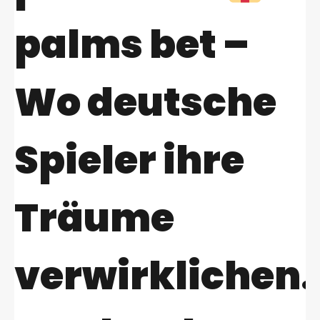
palms bet –
Wo deutsche
Spieler ihre
Träume
verwirklichen.