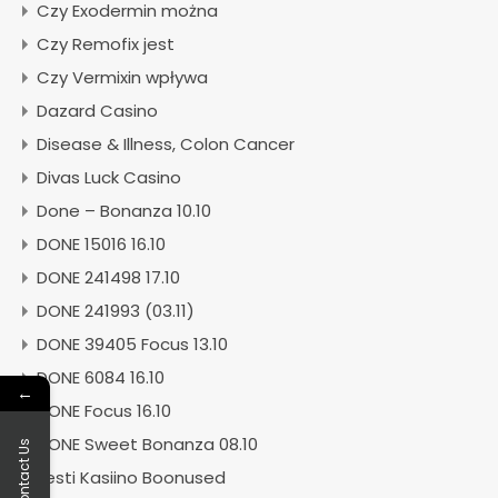
Czy Exodermin można
Czy Remofix jest
Czy Vermixin wpływa
Dazard Casino
Disease & Illness, Colon Cancer
Divas Luck Casino
Done – Bonanza 10.10
DONE 15016 16.10
DONE 241498 17.10
DONE 241993 (03.11)
DONE 39405 Focus 13.10
DONE 6084 16.10
←
DONE Focus 16.10
DONE Sweet Bonanza 08.10
Contact Us
Eesti Kasiino Boonused