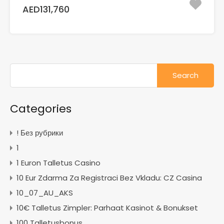
AED131,760
Search
for:
Categories
! Без рубрики
1
1 Euron Talletus Casino
10 Eur Zdarma Za Registraci Bez Vkladu: CZ Casina
10_07_AU_AKS
10€ Talletus Zimpler: Parhaat Kasinot & Bonukset
100 Talletusbonus