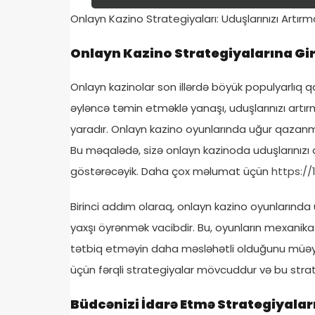
Onlayn Kazino Strategiyaları: Uduşlarınızı Artır
Onlayn Kazino Strategiyalarına Gir
Onlayn kazinolar son illərdə böyük populyarlıq 
əyləncə təmin etməklə yanaşı, uduşlarınızı art
yaradır. Onlayn kazino oyunlarında uğur qazanmaq
Bu məqalədə, sizə onlayn kazinoda uduşlarınızı 
göstərəcəyik. Daha çox məlumat üçün
https://
Birinci addım olaraq, onlayn kazino oyunlarınd
yaxşı öyrənmək vacibdir. Bu, oyunların mexanika
tətbiq etməyin daha məsləhətli olduğunu müəy
üçün fərqli strategiyalar mövcuddur və bu strat
Büdcənizi İdarə Etmə Strategiyalar