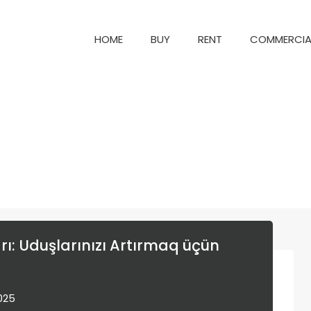
HOME
BUY
RENT
COM
HOME
BUY
RENT
COMMERCIA
rı: Uduşlarınızı Artırmaq üçün
2025