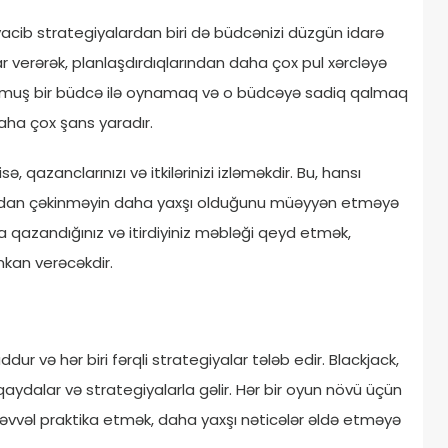
acib strategiyalardan biri də büdcənizi düzgün idarə
 verərək, planlaşdırdıqlarından daha çox pul xərcləyə
unmuş bir büdcə ilə oynamaq və o büdcəyə sadiq qalmaq
aha çox şans yaradır.
qazanclarınızı və itkilərinizi izləməkdir. Bu, hansı
lardan çəkinməyin daha yaxşı olduğunu müəyyən etməyə
 qazandığınız və itirdiyiniz məbləği qeyd etmək,
kan verəcəkdir.
r və hər biri fərqli strategiyalar tələb edir. Blackjack,
i qaydalar və strategiyalarla gəlir. Hər bir oyun növü üçün
əvvəl praktika etmək, daha yaxşı nəticələr əldə etməyə