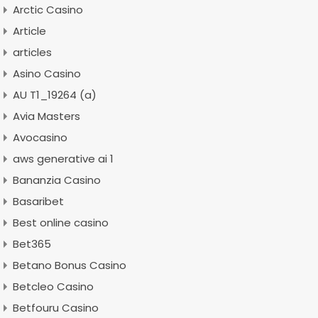
Arctic Casino
Article
articles
Asino Casino
AU T1_19264 (a)
Avia Masters
Avocasino
aws generative ai 1
Bananzia Casino
Basaribet
Best online casino
Bet365
Betano Bonus Casino
Betcleo Casino
Betfouru Casino