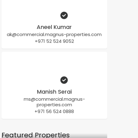
Aneel Kumar
ak@commercial.magnus-properties.com
+971 52 524 9052
Manish Serai
ms@commercial.magnus-
properties.com
+971 56 524 0888
Featured Properties