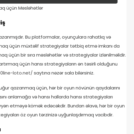
maq üçün Məsləhətlər
iş
qazanmışdır. Bu platformalar, oyunçulara rahatlıq və
ırmaq üçün müxtəlif strategiyalar tətbiq etmə imkanı da
 üçün bir sıra məsləhətlər və strategiyalar izlənilməlidir.
artırmaq üçün hansı strategiyaların ən təsirli olduğunu
10line-loto.net/
saytına nəzər sala bilərsiniz.
a uğur qazanmaq üçün, hər bir oyun növünün qaydalarını
sını anlamağa və hansı hallarda hansı strategiyaları
yən etməyə kömək edəcəkdir. Bundan əlavə, hər bir oyun
egiyaları öz oyun tərzinizə uyğunlaşdırmaq vacibdir.
ı