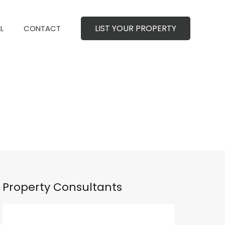
LIST YOUR PROPERTY
MERCIAL
CONTACT
LIST YOUR PROPERTY
L
CONTACT
Property Consultants