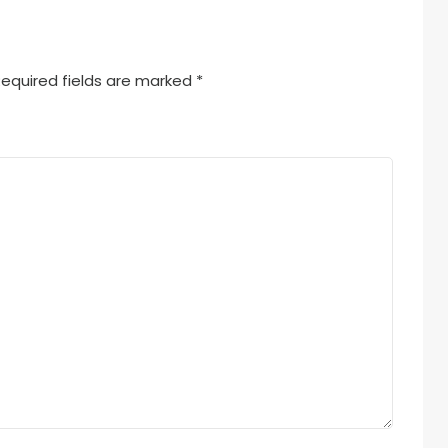
equired fields are marked
*