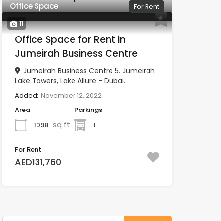
Office Space
For Rent
11
Office Space for Rent in
Jumeirah Business Centre
Jumeirah Business Centre 5. Jumeirah
Lake Towers, Lake Allure - Dubai.
Added:
November 12, 2022
Area
Parkings
sq ft
1098
1
For Rent
AED131,760
Search