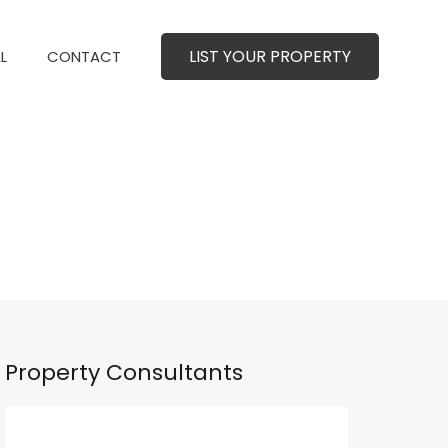
LIST YOUR PROPERTY
MERCIAL
CONTACT
LIST YOUR PROPERTY
L
CONTACT
Property Consultants