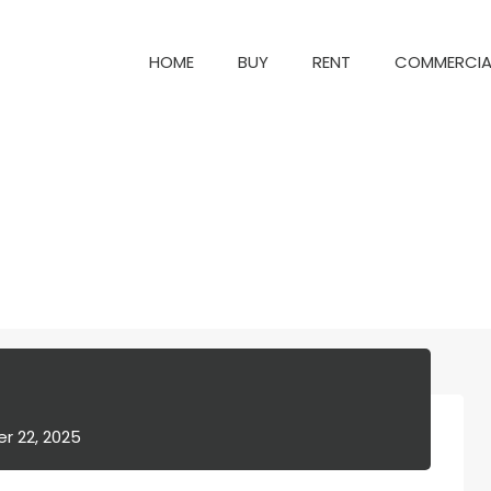
HOME
BUY
RENT
COM
HOME
BUY
RENT
COMMERCIA
r 22, 2025