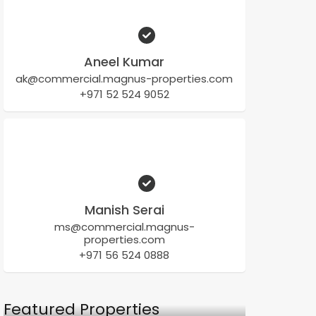
Aneel Kumar
ak@commercial.magnus-properties.com
+971 52 524 9052
Manish Serai
ms@commercial.magnus-
properties.com
+971 56 524 0888
Featured Properties