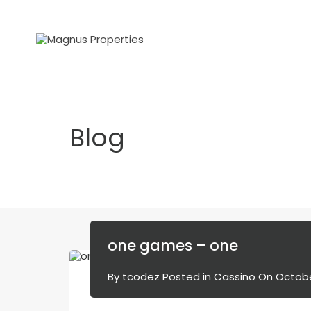
Blog
one games – one
By
tcodez
Posted in
Cassino
On
Octobe