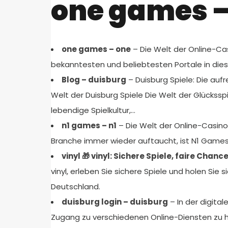
one games –
one games – one
– Die Welt der Online-Casi
bekanntesten und beliebtesten Portale in die
Blog – duisburg
– Duisburg Spiele: Die auf
Welt der Duisburg Spiele Die Welt der Glücksspiel
lebendige Spielkultur,…
n1 games – n1
– Die Welt der Online-Casinos
Branche immer wieder auftaucht, ist N1 Games.
vinyl 🎁 vinyl: Sichere Spiele, faire Chanc
vinyl, erleben Sie sichere Spiele und holen Sie
Deutschland.
duisburg login – duisburg
– In der digital
Zugang zu verschiedenen Online-Diensten zu h