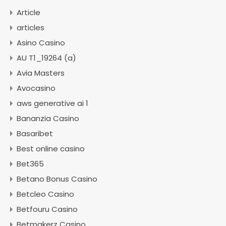
Article
articles
Asino Casino
AU T1_19264 (a)
Avia Masters
Avocasino
aws generative ai 1
Bananzia Casino
Basaribet
Best online casino
Bet365
Betano Bonus Casino
Betcleo Casino
Betfouru Casino
Betmakerz Casino