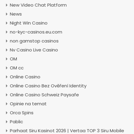
New Video Chat Platform
News
Night Win Casino
no-kyc-casinos.eu.com
non gamstop casinos
Nv Casino Live Casino
OM
OM cc
Online Casino
Online Casino Bez Ověření Identity
Online Casino Schweiz Paysafe
Opinie na temat
Orca Spins
Pablic
Parhaat Siru Kasinot 2026 | Vertaa TOP 3 Siru Mobile