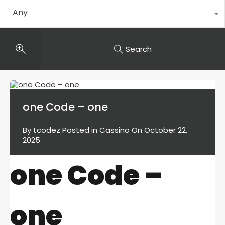
Any
Search
one Code – one
By
tcodez
Posted in
Cassino
On
October 22,
2025
one Code –
one