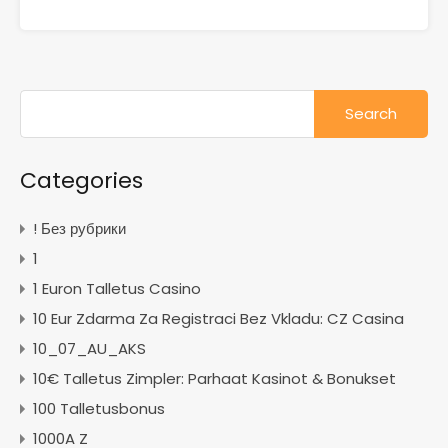
Search
for:
Categories
! Без рубрики
1
1 Euron Talletus Casino
10 Eur Zdarma Za Registraci Bez Vkladu: CZ Casina
10_07_AU_AKS
10€ Talletus Zimpler: Parhaat Kasinot & Bonukset
100 Talletusbonus
1000A Z