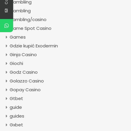
Gambliing
Gambling
gambling/casino
Game Spot Casino
Games
Gdzie kupić Exodermin
Ginja Casino
Giochi
Godz Casino
Golazzo Casino
Gopay Casino
Gtbet
guide
guides
Gxbet