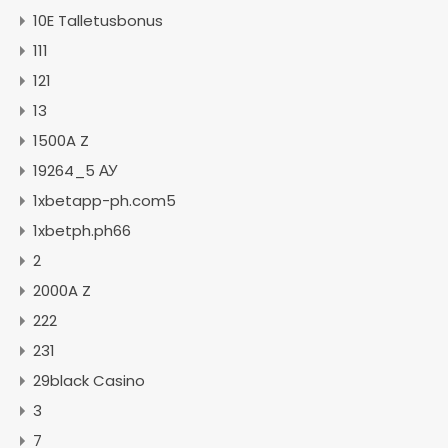
10E Talletusbonus
111
121
13
1500A Z
19264_5 АУ
1xbetapp-ph.com5
1xbetph.ph66
2
2000A Z
222
231
29black Casino
3
7