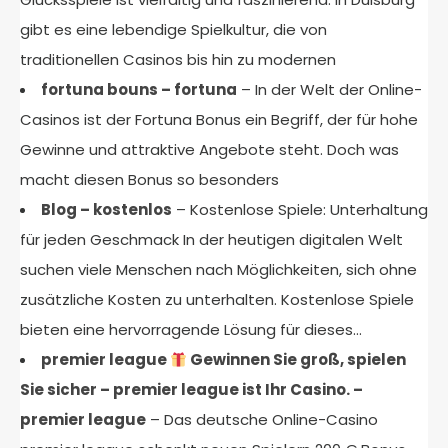
gibt es eine lebendige Spielkultur, die von
traditionellen Casinos bis hin zu modernen
fortuna bouns – fortuna
– In der Welt der Online-
Casinos ist der Fortuna Bonus ein Begriff, der für hohe
Gewinne und attraktive Angebote steht. Doch was
macht diesen Bonus so besonders
Blog – kostenlos
– Kostenlose Spiele: Unterhaltung
für jeden Geschmack In der heutigen digitalen Welt
suchen viele Menschen nach Möglichkeiten, sich ohne
zusätzliche Kosten zu unterhalten. Kostenlose Spiele
bieten eine hervorragende Lösung für dieses…
premier league
Gewinnen Sie groß, spielen
Sie sicher – premier league ist Ihr Casino. –
premier league
– Das deutsche Online-Casino