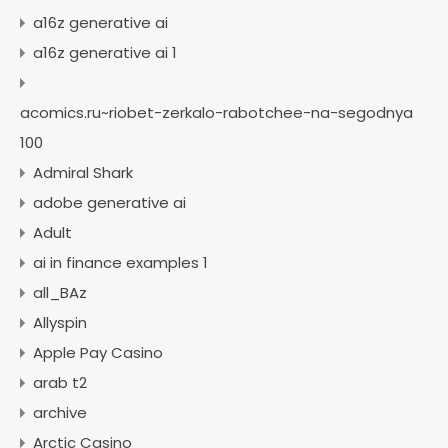
a16z generative ai
a16z generative ai 1
acomics.ru~riobet-zerkalo-rabotchee-na-segodnya
100
Admiral Shark
adobe generative ai
Adult
ai in finance examples 1
all_BAz
Allyspin
Apple Pay Casino
arab t2
archive
Arctic Casino