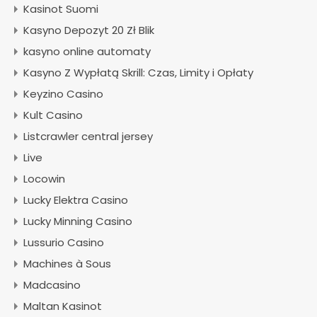
Kasinot Suomi
Kasyno Depozyt 20 Zł Blik
kasyno online automaty
Kasyno Z Wypłatą Skrill: Czas, Limity i Opłaty
Keyzino Casino
Kult Casino
Listcrawler central jersey
Live
Locowin
Lucky Elektra Casino
Lucky Minning Casino
Lussurio Casino
Machines à Sous
Madcasino
Maltan Kasinot