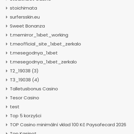
stoichimata
surfersskin.eu
Sweet Bonanza
t.memirror_1xbet_working
t.meofficial_site_1xbet_zerkalo
t.mesegodnya_1xbet
t.mesegodnya_1xbet_zerkalo
T2_19038 (3)
T3_19038 (4)
Talletusbonus Casino
Tesor Casino
test
Top 5 korzyści
TOP Casino minimální vklad 100 Kč Paysafecard 2026
Top Kasinot