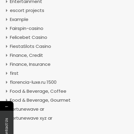
Entertainment
escort projects
Example
Fairspin-casino
Felicebet Casino
FiestaSlots Casino
Finance, Credit
Finance, Insurance
first
florencia-luxe.ru 1500
Food & Beverage, Coffee
Food & Beverage, Gourmet
←
fortunewave ar
fortunewave xyz ar
Contact Us
fr