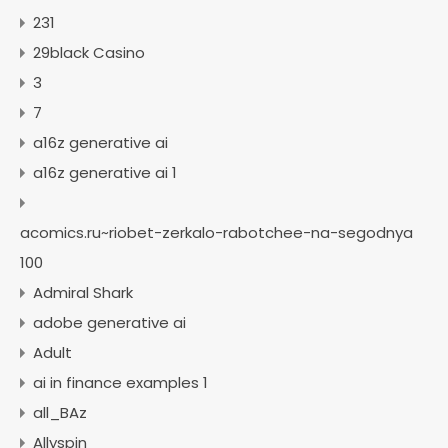
231
29black Casino
3
7
a16z generative ai
a16z generative ai 1
acomics.ru~riobet-zerkalo-rabotchee-na-segodnya
100
Admiral Shark
adobe generative ai
Adult
ai in finance examples 1
all_BAz
Allyspin