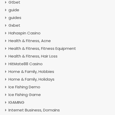
Gtbet
guide
guides
Gxbet
Hahaspin Casino
Health & Fitness, Acne
Health & Fitness, Fitness Equipment
Health & Fitness, Hair Loss
HitMate88 Casino
Home & Family, Hobbies
Home & Family, Holidays
Ice Fishing Demo
Ice Fishing Game
IGAMING
Internet Business, Domains