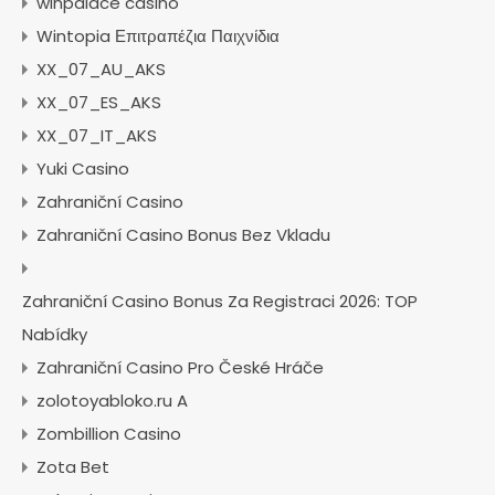
winpalace casino
Wintopia Επιτραπέζια Παιχνίδια
XX_07_AU_AKS
XX_07_ES_AKS
XX_07_IT_AKS
Yuki Casino
Zahraniční Casino
Zahraniční Casino Bonus Bez Vkladu
Zahraniční Casino Bonus Za Registraci 2026: TOP
Nabídky
Zahraniční Casino Pro České Hráče
zolotoyabloko.ru A
Zombillion Casino
Zota Bet