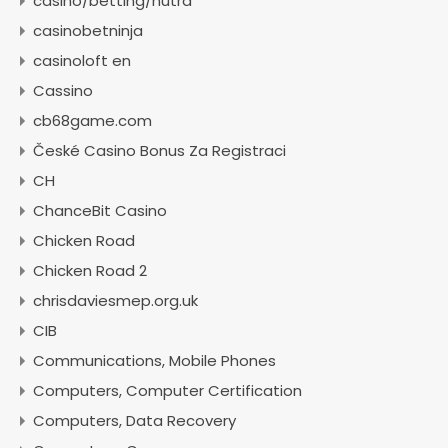
casino/betting/nutra
casinobetninja
casinoloft en
Cassino
cb68game.com
České Casino Bonus Za Registraci
CH
ChanceBit Casino
Chicken Road
Chicken Road 2
chrisdaviesmep.org.uk
CIB
Communications, Mobile Phones
Computers, Computer Certification
Computers, Data Recovery