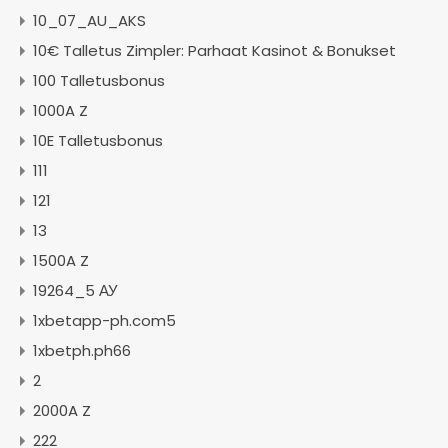
10_07_AU_AKS
10€ Talletus Zimpler: Parhaat Kasinot & Bonukset
100 Talletusbonus
1000A Z
10E Talletusbonus
111
121
13
1500A Z
19264_5 АУ
1xbetapp-ph.com5
1xbetph.ph66
2
2000A Z
222