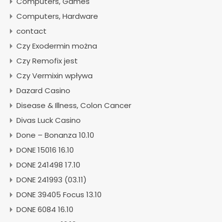
Computers, Games
Computers, Hardware
contact
Czy Exodermin można
Czy Remofix jest
Czy Vermixin wpływa
Dazard Casino
Disease & Illness, Colon Cancer
Divas Luck Casino
Done – Bonanza 10.10
DONE 15016 16.10
DONE 241498 17.10
DONE 241993 (03.11)
DONE 39405 Focus 13.10
DONE 6084 16.10