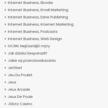
Internet Business, Ebooks
Internet Business, Email Marketing
Internet Business, Ezine Publishing
Internet Business, Internet Marketing
Internet Business, Podcasts
Internet Business, Web Design
IVCRN: Nejčastější mýty
Jak działa Desparazil?
Jakie są przeciwwskazania
Jettbet
Jeu Du Poulet
Jeux
Jeux Arcade
Jeux De Poule
JSlotz Casino