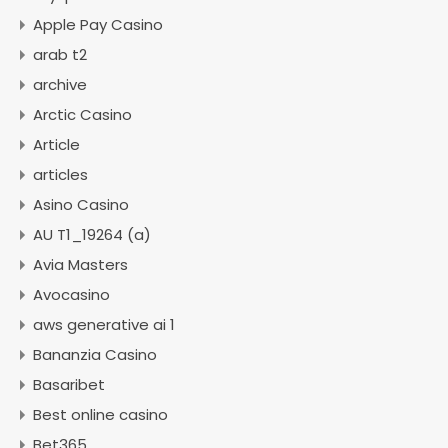
Apple Pay Casino
arab t2
archive
Arctic Casino
Article
articles
Asino Casino
AU T1_19264 (a)
Avia Masters
Avocasino
aws generative ai 1
Bananzia Casino
Basaribet
Best online casino
Bet365