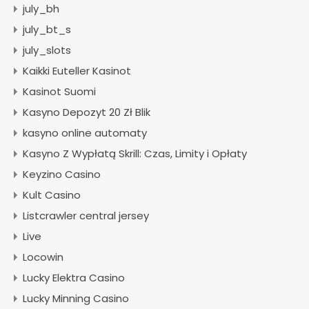
july_bh
july_bt_s
july_slots
Kaikki Euteller Kasinot
Kasinot Suomi
Kasyno Depozyt 20 Zł Blik
kasyno online automaty
Kasyno Z Wypłatą Skrill: Czas, Limity i Opłaty
Keyzino Casino
Kult Casino
Listcrawler central jersey
Live
Locowin
Lucky Elektra Casino
Lucky Minning Casino