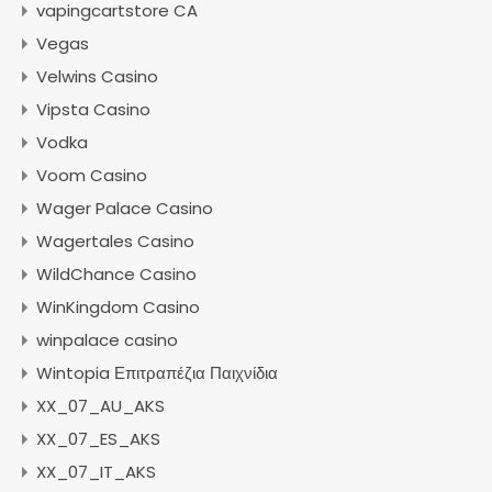
vapingcartstore CA
Vegas
Velwins Casino
Vipsta Casino
Vodka
Voom Casino
Wager Palace Casino
Wagertales Casino
WildChance Casino
WinKingdom Casino
winpalace casino
Wintopia Επιτραπέζια Παιχνίδια
XX_07_AU_AKS
XX_07_ES_AKS
XX_07_IT_AKS