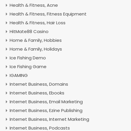
Health & Fitness, Acne
Health & Fitness, Fitness Equipment
Health & Fitness, Hair Loss
HitMate88 Casino
Home & Family, Hobbies
Home & Family, Holidays
Ice Fishing Demo
Ice Fishing Game
IGAMING
Internet Business, Domains
Internet Business, Ebooks
Internet Business, Email Marketing
Internet Business, Ezine Publishing
Internet Business, Internet Marketing
Internet Business, Podcasts