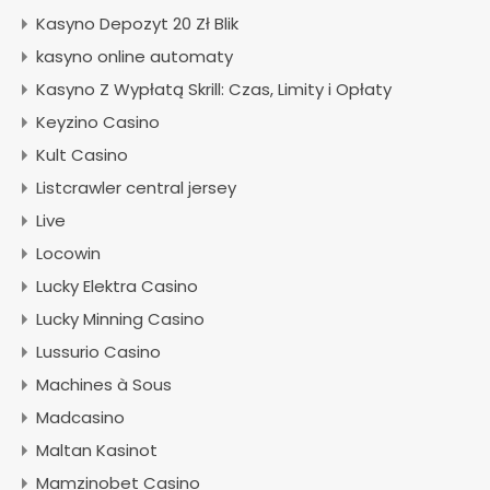
Kasyno Depozyt 20 Zł Blik
kasyno online automaty
Kasyno Z Wypłatą Skrill: Czas, Limity i Opłaty
Keyzino Casino
Kult Casino
Listcrawler central jersey
Live
Locowin
Lucky Elektra Casino
Lucky Minning Casino
Lussurio Casino
Machines à Sous
Madcasino
Maltan Kasinot
Mamzinobet Casino