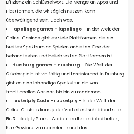
Effizienz ein Schlüsselwort. Die Menge an Apps und
Plattformen, die wir täglich nutzen, kann
überwältigend sein. Doch was,
lapalingo games – lapalingo
– In der Welt der
Online-Casinos gibt es viele Plattformen, die ein
breites Spektrum an Spielen anbieten. Eine der
bekanntesten und beliebtesten Plattformen ist
duisburg games – duisburg
– Die Welt der
Glücksspiele ist vielfältig und faszinierend. In Duisburg
gibt es eine lebendige Spielkultur, die von
traditionellen Casinos bis hin zu modernen
rocketply Code – rocketply
– In der Welt der
Online Casinos kann jeder Vorteil entscheidend sein.
Ein Rocketply Promo Code kann Ihnen dabei helfen,
Ihre Gewinne zu maximieren und das