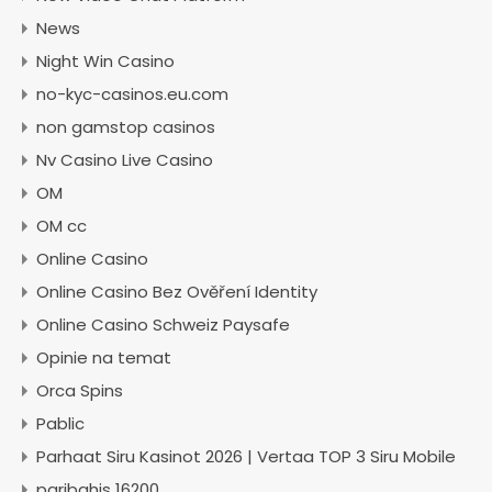
News
Night Win Casino
no-kyc-casinos.eu.com
non gamstop casinos
Nv Casino Live Casino
OM
OM cc
Online Casino
Online Casino Bez Ověření Identity
Online Casino Schweiz Paysafe
Opinie na temat
Orca Spins
Pablic
Parhaat Siru Kasinot 2026 | Vertaa TOP 3 Siru Mobile
paribahis 16200