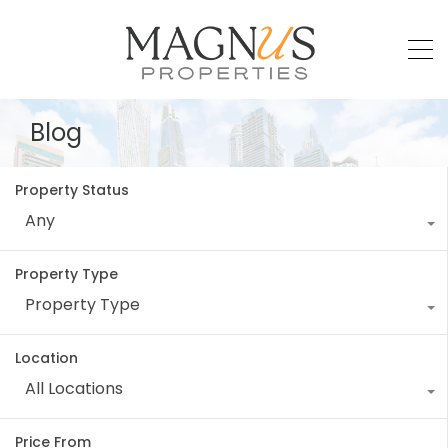
Blog
Property Status
Any
Property Type
Property Type
Location
All Locations
Price From