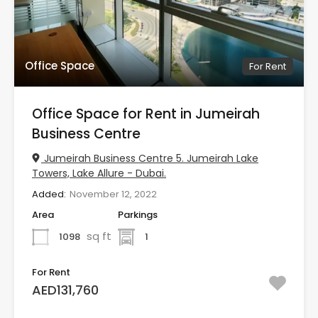
Office Space
For Rent
Office Space for Rent in Jumeirah
Business Centre
Jumeirah Business Centre 5. Jumeirah Lake
Towers, Lake Allure - Dubai.
Added:
November 12, 2022
Area
Parkings
sq ft
1098
1
For Rent
AED131,760