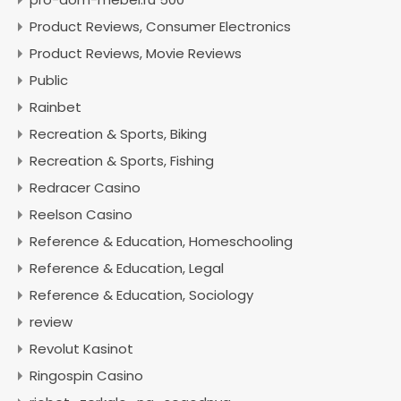
Product Reviews, Consumer Electronics
Product Reviews, Movie Reviews
Public
Rainbet
Recreation & Sports, Biking
Recreation & Sports, Fishing
Redracer Casino
Reelson Casino
Reference & Education, Homeschooling
Reference & Education, Legal
Reference & Education, Sociology
review
Revolut Kasinot
Ringospin Casino