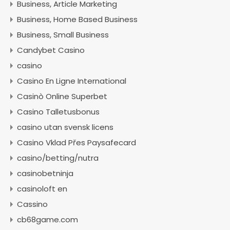
Business, Article Marketing
Business, Home Based Business
Business, Small Business
Candybet Casino
casino
Casino En Ligne International
Casinò Online Superbet
Casino Talletusbonus
casino utan svensk licens
Casino Vklad Přes Paysafecard
casino/betting/nutra
casinobetninja
casinoloft en
Cassino
cb68game.com