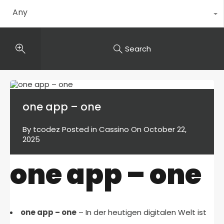
Any
Search
one app – one
By
tcodez
Posted in
Cassino
On
October 22,
2025
one app – one
one app – one
– In der heutigen digitalen Welt ist