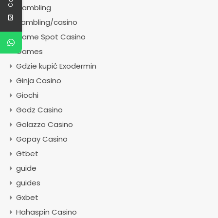
Gambling
gambling/casino
Game Spot Casino
Games
Gdzie kupić Exodermin
Ginja Casino
Giochi
Godz Casino
Golazzo Casino
Gopay Casino
Gtbet
guide
guides
Gxbet
Hahaspin Casino