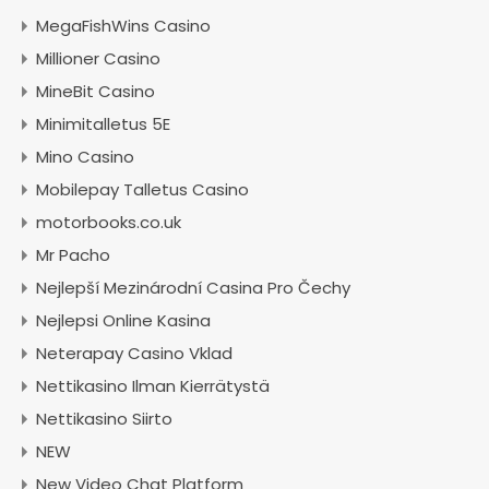
MegaFishWins Casino
Millioner Casino
MineBit Casino
Minimitalletus 5E
Mino Casino
Mobilepay Talletus Casino
motorbooks.co.uk
Mr Pacho
Nejlepší Mezinárodní Casina Pro Čechy
Nejlepsi Online Kasina
Neterapay Casino Vklad
Nettikasino Ilman Kierrätystä
Nettikasino Siirto
NEW
New Video Chat Platform